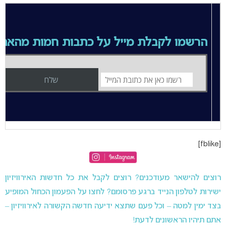
הרשמו לקבלת מייל על כתבות חמות מהאת
[fblike]
רוצים להישאר מעודכנים? רוצים לקבל את כל חדשות האירוויזיון
ישירות לטלפון הנייד ברגע פרסומם? לחצו על הפעמון הכחול המופיע
בצד ימין למטה – וכל פעם שתצא ידיעה חדשה הקשורה לאירוויזיון –
אתם תיהיו הראשונים לדעת!