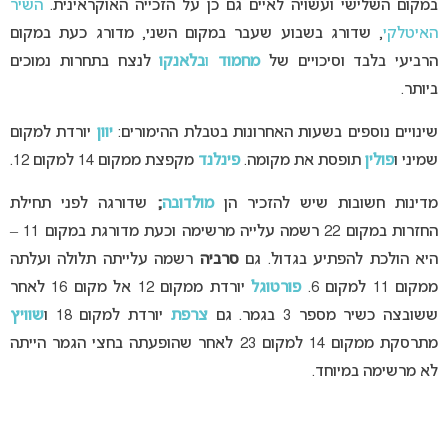
במקום השלישי ועשויה לאיים גם כן על הזכייה האוקראינית.
השיר
האיטלקי
, שדורג בשבוע שעבר במקום השני, מדורג כעת במקום
הרביעי בלבד וסיכויים של
מחמוד
ו
בלאנקו
לנצח בתחרות נמוכים
ביותר.
שינויים נוספים בשעות האחרונות בטבלת ההימורים:
יוון
יורדת למקום
שמיני ו
פולין
תופסת את מקומה.
פינלנד
מקפצת ממקום 14 למקום 12.
מדינות חשובות שיש להזכיר הן
מולדובה
;
שדורגה לפני תחילת
החזרות במקום 22 רשמה עלייה מרשימה וכעת מדורגת במקום 11 –
היא הולכת להפתיע בגדול. גם
סרביה
רשמה עלייתה תלולה ועלתה
ממקום 11 למקום 6.
פורטוגל
יורדת ממקום 12 אל מקום 16 לאחר
ששובצה כשיר מספר 3 בגמר. גם
צרפת
יורדת למקום 18 ו
שוויץ
מתרסקת ממקום 14 למקום 23 לאחר שהופעתה בחצי הגמר הייתה
לא מרשימה במיוחד.