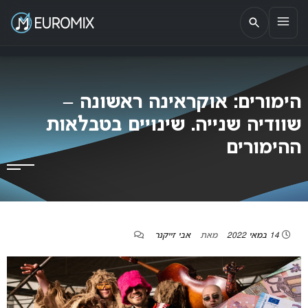
EUROMIX
אתר הבית של האירוויזיון בישראל
הימורים: אוקראינה ראשונה –
שוודיה שנייה. שינויים בטבלאות
ההימורים
14 במאי 2022
מאת
אבי זייקנר