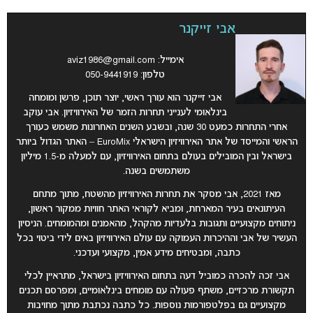
אבי זייקנר
אימייל:
aviz1986@gmail.com
טלפון: 050-9441919
אבי זייקנר הוא עורך ראשי, יוצר תוכן, פרשן ומומחה
בינלאומי לענייני תחרות הזמר של האירוויזיון. אבי עוקב
אחרי התחרות כמעט 30 שנה, ובשבע השנים האחרונות משמש כעורך
הראשי והמייסד של אתר האירוויזיון הישראלי EuroMix – האתר הגדול ביותר
בישראל ובין המובילים בעולם בתחום האירוויזיון, עם למעלה מ-1.5 מיליון
משתמשים בשנה.
מאז 2021, אבי מסקר את תחרות האירוויזיון מהשטח, מתוך מתחם
העיתונאים בעיר המארחת, ומביא לקוראי האתר חוויות ממקור ראשון,
ניתוחים מקצועיים ותגובות בלעדיות מהקהל, מהאמנים ומהמומחים. הניסיון
העשיר של אבי וההיכרות העמוקה עם עולם האירוויזיון באים לידי ביטוי בכל
כתבה, ומבטיחים מידע אמין, מקצועי ועדכני.
אבי זכה להכרה כמוביל דעה בתחום האירוויזיון בישראל, מתראיין לכלי
תקשורת מרכזיים, משתף פעולה עם מומחים בינלאומיים, ומפרסם תכנים
מקצועיים גם בפלטפורמות נוספות. כל כתבה נכתבת מתוך מחויבות