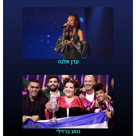
עדן אלנה
נטע ברזילי