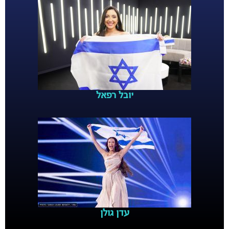
יובל רפאל
עדן גולן