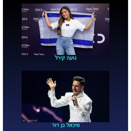
נועה קירל
מיכאל בן דוד