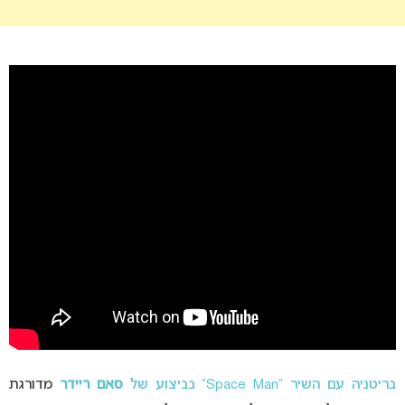
בריטניה עם השיר “Space Man” בביצוע של
סאם ריידר
מדורגת