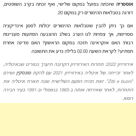
אוסטריה
שזכתה בפועל במקום שלישי, ואף זכתה בקרב השופטים,
דורגה בטבלאות ההימורים רק במקום 20.
אם כך ניתן להבין שטבלאות ההימורים יכולות לסמן אינדיקציה
מסויימת, אך צפויות לנו הערב בשלב ההצבעה הפתעות מעניינות
רבות! האם אוקראינה תזכה במקום הראשון? האם מדינה אחרת
תפתיע? לקראת השעה 02.00 בלילה נדע את התשובה.
אירוויזיון 2022: תחרות האירוויזיון הקרובה תיערך בטורינו שבאיטליה,
לאחר זכייתה של איטליה באירוויזיון 2021 עם להקת
מונסקין
ושירם
“Zitti e buoni”. זאת תהיה הפעם השלישית שבה תארח איטליה את
התחרות, לאחר שאירחה אותה ב-1965 בנאפולי וב-1991 בעיר הבירה
רומא.