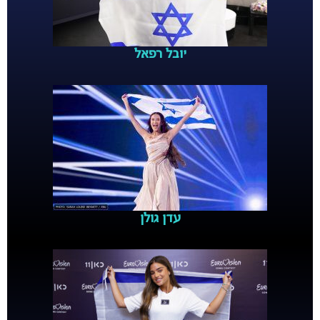
יובל רפאל
עדן גולן