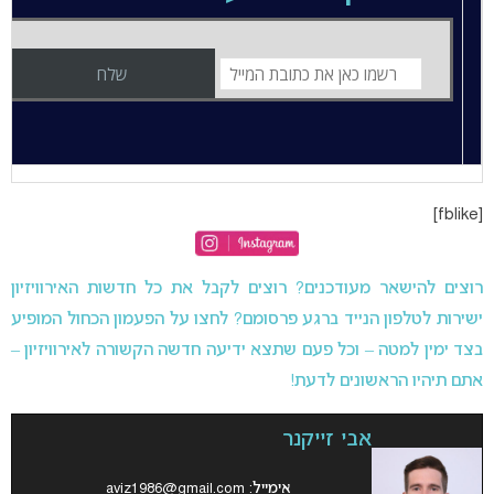
[fblike]
רוצים להישאר מעודכנים? רוצים לקבל את כל חדשות האירוויזיון
ישירות לטלפון הנייד ברגע פרסומם? לחצו על הפעמון הכחול המופיע
בצד ימין למטה – וכל פעם שתצא ידיעה חדשה הקשורה לאירוויזיון –
אתם תיהיו הראשונים לדעת!
אבי זייקנר
אימייל:
aviz1986@gmail.com