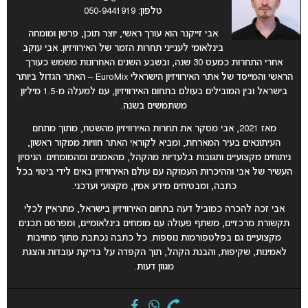
טלפון: 050-9441919
אבי זייקנר הוא עורך ראשי, יוצר תוכן, פרשן ומומחה
בינלאומי לענייני תחרות הזמר של האירוויזיון. אבי עוקב
אחרי התחרות כמעט 30 שנה, ובשבע השנים האחרונות משמש כעורך
הראשי והמייסד של אתר האירוויזיון הישראלי EuroMix – האתר הגדול ביותר
בישראל ובין המובילים בעולם בתחום האירוויזיון, עם למעלה מ-1.5 מיליון
משתמשים בשנה.
מאז 2021, אבי מסקר את תחרות האירוויזיון מהשטח, מתוך מתחם
העיתונאים בעיר המארחת, ומביא לקוראי האתר חוויות ממקור ראשון,
ניתוחים מקצועיים ותגובות בלעדיות מהקהל, מהאמנים ומהמומחים. הניסיון
העשיר של אבי וההיכרות העמוקה עם עולם האירוויזיון באים לידי ביטוי בכל
כתבה, ומבטיחים מידע אמין, מקצועי ועדכני.
אבי זכה להכרה כמוביל דעה בתחום האירוויזיון בישראל, מתראיין לכלי
תקשורת מרכזיים, משתף פעולה עם מומחים בינלאומיים, ומפרסם תכנים
מקצועיים גם בפלטפורמות נוספות. כל כתבה נכתבת מתוך מחויבות
לאמינות, שקיפות, והבנת הקהל, תוך הקפדה על בדיקת עובדות והצגת
מגוון דעות.