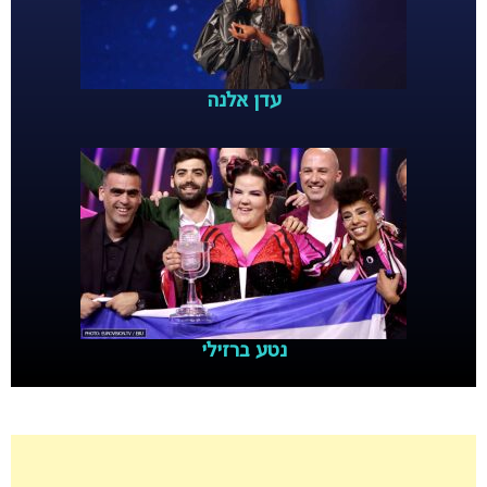
עדן אלנה
נטע ברזילי