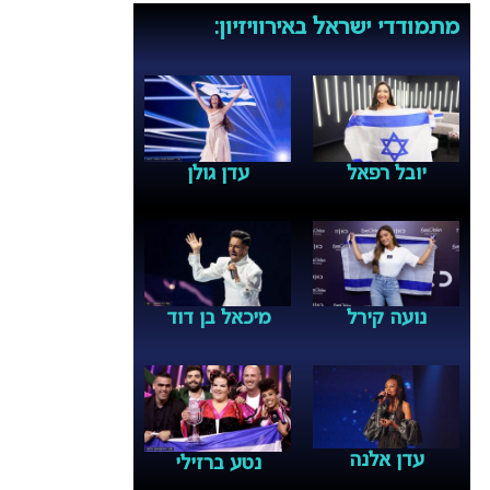
מתמודדי ישראל באירוויזיון:
יובל רפאל
עדן גולן
נועה קירל
מיכאל בן דוד
עדן אלנה
נטע ברזילי