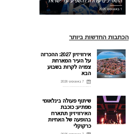
התאריכים עלולה להשפיע על ישראל
1 באוגוסט 2026
הכתבות החדשות ביותר
אירוויזיון 2027: ההכרזה
על העיר המארחת
צפויה לקרות בשבוע
הבא
7 באוגוסט 2026
ההכרזה על העיר המארחת של אירוויזיון 2027 בבולגריה, תתקיים על פי הדיווחים בשבוע הבא. רשת הטלוויזיה הבולגרית, BNT, מתייחסת לראשונה לפרסומים על חילוקי דעות עם ממשלת בולגריה על נושא בחירת ...
שיתוף פעולה בינלאומי
מפתיע: כוכבת
האירוויזיון תתארח
בהופעה של האחיות
כרקוקלי