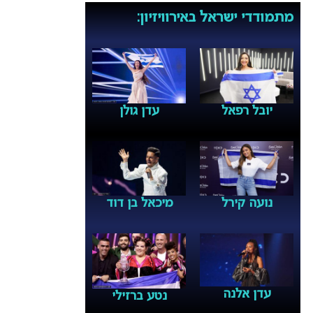
מתמודדי ישראל באירוויזיון:
יובל רפאל
עדן גולן
נועה קירל
מיכאל בן דוד
עדן אלנה
נטע ברזילי