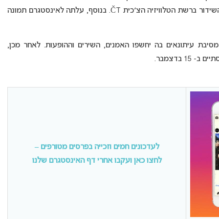
הקודמת. לכל השירים צולמה הופעה “חיה” באולפני השידור ברשת הטלוויזיה הצ׳כית ČT. בנוסף, עלתה לאינסטגרם תמונה
ון ישראל) תיערך מסיבת עיתונאים בה יחשפו האמנים, השירים וההופעות. לאחר מכן,
לעדכונים חמים וזכייה בפרסים מטורפים –
לחצו כאן ועקבו אחרי דף האינסטגרם שלנו