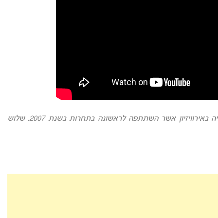
אירוויזיון 2022: זו תהיה ההשתתפות ה- 10 של צ’כיה באירוויזיון אשר השתתפה לראשונה בתחרות בשנת 2007. שלוש