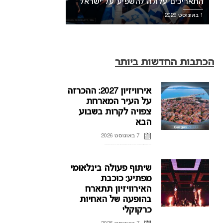
התאריכים עלולה להשפיע על ישראל
1 באוגוסט 2026
הכתבות החדשות ביותר
אירוויזיון 2027: ההכרזה
על העיר המארחת
צפויה לקרות בשבוע
הבא
7 באוגוסט 2026
ההכרזה על העיר המארחת של אירוויזיון 2027 בבולגריה, תתקיים על פי הדיווחים בשבוע הבא. רשת הטלוויזיה הבולגרית, BNT, מתייחסת לראשונה לפרסומים על חילוקי דעות עם ממשלת בולגריה על נושא בחירת ...
שיתוף פעולה בינלאומי
מפתיע: כוכבת
האירוויזיון תתארח
בהופעה של האחיות
כרקוקלי