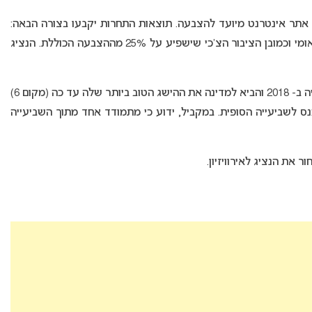
וקם אתר אינטרנט מיועד להצבעה. תוצאות התחרות יקבעו בצורה הבאה:
50% על ידי שיפוט בינלאומי, 25% על ידי קהל בינלאומי וכמובן הציבור הצ’כי שישפיע על 25% מההצבעה הכוללת. הנציג
(Mikoláš Josef) שייצג את צ’כיה ב- 2018 והביא למדינה את ההישג הטוב ביותר שלה עד כה (מקום 6)
נס לשביעייה הסופית. במקביל, ידוע כי מתמודד אחד מתוך השביעייה
את הנציג לאירוויזיון.