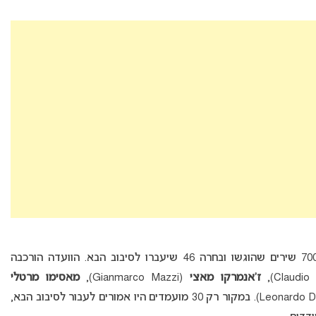
הוועדה האמנותית של סן רמו הקשיבה ליותר מ- 700 שירים שהוגשו ובחרה 46 שיעברו לסיבוב הבא. הוועדה הורכבה
ז’אנמרקו מאצי
(Gianmarco Mazzi),
מאסימו מרטלי
(Leonardo De Amicis). במקור רק 30 מועמדים היו אמורים לעבור לסיבוב הבא,