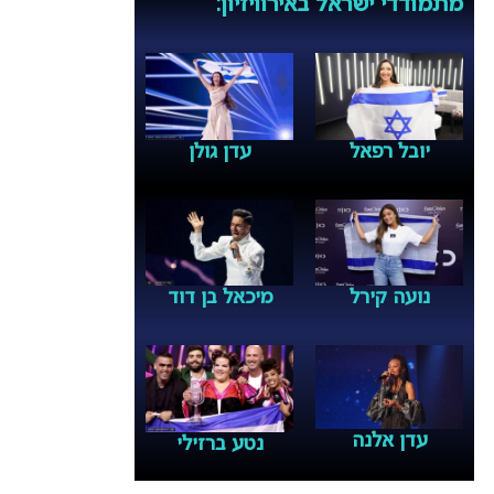
מתמודדי ישראל באירוויזיון:
יובל רפאל
עדן גולן
נועה קירל
מיכאל בן דוד
עדן אלנה
נטע ברזילי