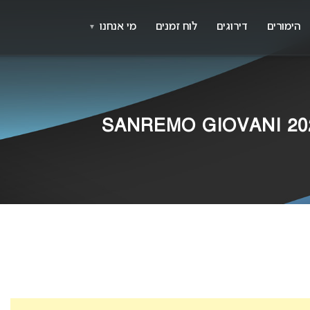
X
א
הימורים
דירוגים
לוח זמנים
מי אנחנו
▼