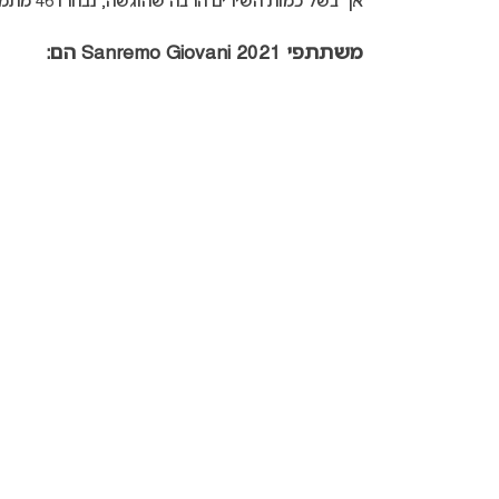
אך בשל כמות השירים הרבה שהוגשה, נבחרו 46 מתמודדים.
משתתפי Sanremo Giovani 2021 הם: