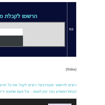
הרשמו לקבלת מי
בנו
[fblike]
רוצים להישאר מעודכנים? רוצים לקבל את כל חדשות 
הכחול המופיע בצד ימין למטה – וכל פעם שתצא ידיעה