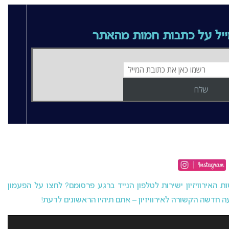
יל על כתבות חמות מהאתר
האירוויזיון ישירות לטלפון הנייד ברגע פרסומם? לחצו על הפעמון
 חדשה הקשורה לאירוויזיון – אתם תיהיו הראשונים לדעת!