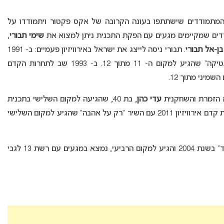
המתמודדים שישתתפו בעונה הקרובה של אקס פקטור ויתמודדו על
שימי תבורי
,
בן-אל תבורי
. תבורי ניסה לייצג את ישראל באירוויזיון פעמיים: ב- 1991
השתתף בקדם אירוויזיון עם השיר “מתגעגע לרומנטיקה” שהגיע למקום ה- 11 מתוך 12. ב- 1993 שב לתחרות הקדם
שמיני מתוך 12.
עדי כהן
, בת 40, שהגיעה למקום השלישי בתכנית
“כוכב נולד” ב- 2004. כהן גם ניסתה את מזלה במסגרת קדם אירוויזיון 2011 עם השיר “רק על אהבה” שהגיע למקום השלישי
, בן 38, זמר ושחקן שהתמודד ב”כוכב נולד” בשנת 2004 והגיע למקום הרביעי, נמצא במגעים עם רשת 13 לגבי