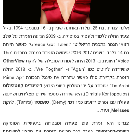
אלנה צגרינו, בת 26, נולדה באתונה שביוון ב- 16 בנובמבר 1994. בגיל
צעיר החלה ללמוד ולעסוק במוסיקה. ב- 2009 הגיעה הזמרת על שלב
חצאי הגמר בתכנית הריאליטי “Greece Got Talent” כאשר הייתה
בת 14 בלבד. בשנים 2016-2017 שימשה הזמרת כמנחה בתכנית “The
Voice” היוונית. ב- 2013 היתה לזמרת המובילה של להקת
OtherView
ששחררה להיטים כמו “Again” ו- “We Togther”. ב- 2018 החלה
הזמרת בקריירת סולו כאשר שחררה את סינגל הבכורה “Páme Ap’
Tin Archí” שנכתב על ידי המלחין היווני הידוע
דימיטריס קונטופולוס
(Dimitris Kontopoulos). היא שחררה מספר שירים מצליחים ושיתפה
פעולה עם זמרים ידועים כמו
דמי
(Demy),
טאמטה
(Tamta), להקת
Melisses
, ועוד…
צגרינו היא זמרת פופ צעירה ומבטיחה בתעשיית המוסיקה
היוונית-קפריסאית. בעבר כבר הביעה הזמרת את הרצון להשתתף