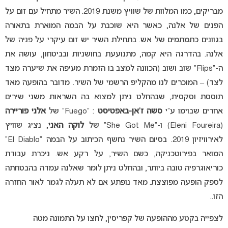
מבריקים, כמו המלוות של שוויץ משנת 2019. השיר מתחיל עם זום על
הפנים של אלנה, כאשר היא שוכבת על הבמה המוארת בתאורה
בגוונים כתמתמים של אש. בתחילת השיר יש זום עיקרי על פניה של
אלנה. בהדרגה היא קמה, מתנועעת בחושניות ובביטחון, עושה את
ה-“Flips” שוב ושוב (הכוונה למצב בו הזמרת מעיפה את שיערה מצד
לצד) – המוכרים לנו מהקליפ הרשמי של השיר. מדובר בהופעה מאד
תוססת וסקסית, שבהחלט ניתן למצוא בה השראות משני שירים
אחרים שבוימו ע”י
סשה ז’אן-באפטיסט
: “Fuego” של
אלני פוריירה
(Eleni Foureira) ו-“She Got Me” של
לוקה האני
, נציג שוויץ
לאירוויזיון 2019. בסיום השיר נחשף הכיתוב על הבמה “El Diablo”
המואר בפירוטכניקה, כשם השיר, על רקע אש. ניכרת עבודת
כוריאוגרפיה טובה ביותר, ובהחלט ניתן לומר שאלנה עמדה בהבטחתה
לספק הופעה מפוצצת. מאד נופתע אם לא תעלה לגמר לאור החזרה
הזו..
לצפייה בקטע מההופעה של קפריסין, לחצו על התמונה מטה