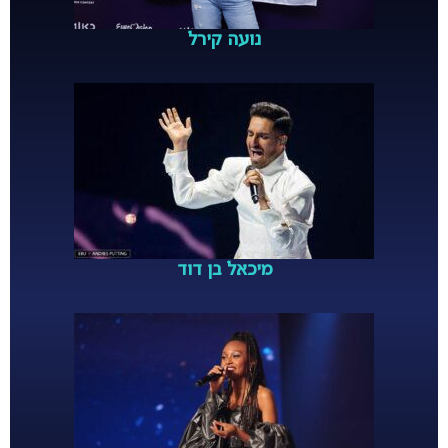
נועה קירל
מיכאל בן דוד