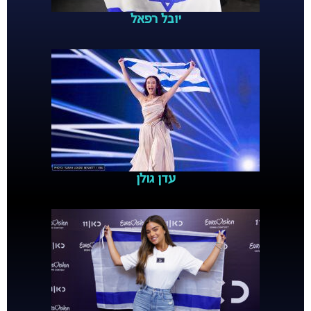
יובל רפאל
עדן גולן