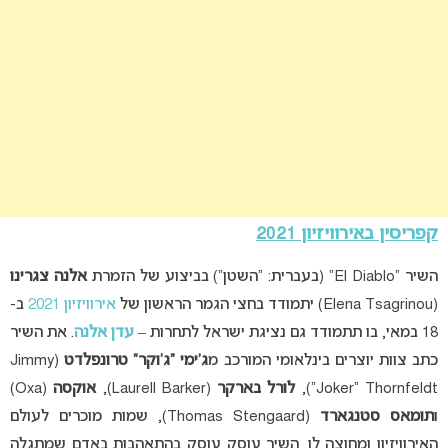
קפריסין באירוויזיון 2021
השיר “El Diablo” (בעברית: “השטן”) בביצוע של הזמרת
אלנה צגרינו
(Elena Tsagrinou) יתמודד בחצי הגמר הראשון של
אירוויזיון 2021
ב-
18 במאי, בו תתמודד גם נציגת ישראל לתחרות –
עדן אלנה
.
את השיר
כתב צוות יוצרים בינלאומי המורכב מ
ג’ימי “ג’וקר” טרונפלדט
(Jimmy
“Joker” Thornfeldt),
לורל בארקר
(Laurell Barker),
אוקסה
(Oxa)
ו
תומאס סטנגארד
(Thomas Stengaard), שמות מוכרים לעולם
האירוויזיון ומחוצה לו. השיר עוסק עוסק בהתאהבות באדם שמתגלה