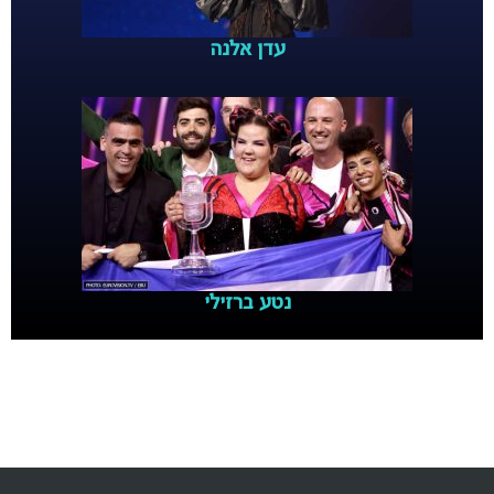
עדן אלנה
נטע ברזילי