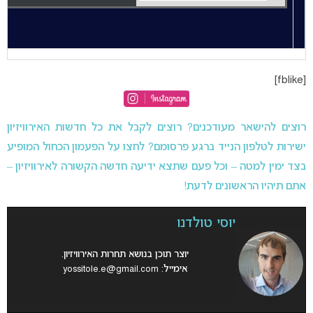
[fblike]
רוצים להישאר מעודכנים? רוצים לקבל את כל חדשות האירוויזיון
ישירות לטלפון הנייד ברגע פרסומם? לחצו על הפעמון הכחול המופיע
בצד ימין למטה – וכל פעם שתצא ידיעה חדשה הקשורה לאירוויזיון –
אתם תיהיו הראשונים לדעת!
יוסי טולדנו
יוצר תוכן בנושא תחרות האירוויזיון.
אימייל:
yossitole.e@gmail.com