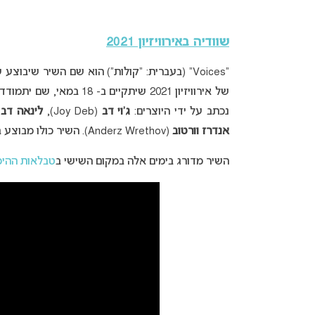
שוודיה באירוויזיון 2021
“Voices” (בעברית: “קולות”) הוא שם השיר שיבוצע על ידי הזמר
של אירוויזיון 2021 שיתקיים ב- 18 במאי, שם יתמודד מול נציגת ישראל –
נכתב על ידי היוצרים:
ג’וי דב
(Joy Deb),
לינאה דב
),
אנדרז וורטוב
(Anderz Wrethov). השיר כולו מבוצע בשפה האנגלית.
השיר מדורג בימים אלה במקום השישי ב
טבלאות ההימ