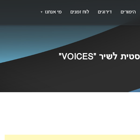
X
א
הימורים
דירוגים
לוח זמנים
מי אנחנו
▼
לשיר “VOICES”