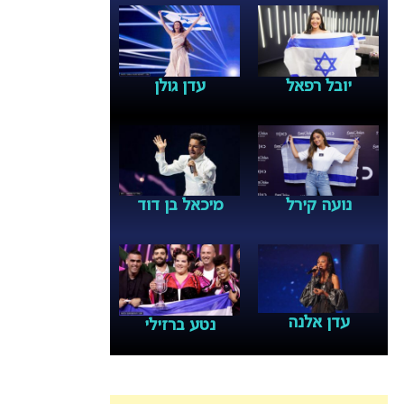
יובל רפאל
עדן גולן
נועה קירל
מיכאל בן דוד
עדן אלנה
נטע ברזילי