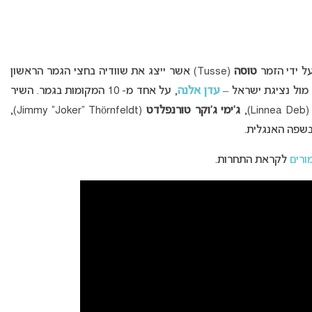
טוסה
(Tusse) אשר ייצג את שוודיה בחצי הגמר הראשון
עדן אלנה
, על אחד מ- 10 המקומות בגמר. השיר
(Linnea Deb
ג’ימי ג’וקר טורנפלדט
(Jimmy “Joker” Thörnfeldt),
ורים
לקראת התחרות.