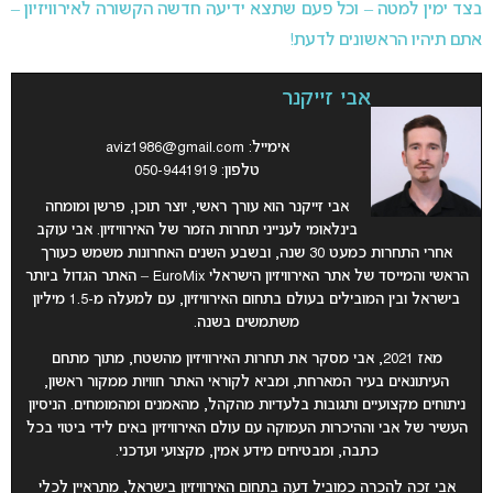
בצד ימין למטה – וכל פעם שתצא ידיעה חדשה הקשורה לאירוויזיון –
אתם תיהיו הראשונים לדעת!
אבי זייקנר
אימייל:
aviz1986@gmail.com
טלפון: 050-9441919
אבי זייקנר הוא עורך ראשי, יוצר תוכן, פרשן ומומחה
בינלאומי לענייני תחרות הזמר של האירוויזיון. אבי עוקב
אחרי התחרות כמעט 30 שנה, ובשבע השנים האחרונות משמש כעורך
הראשי והמייסד של אתר האירוויזיון הישראלי EuroMix – האתר הגדול ביותר
בישראל ובין המובילים בעולם בתחום האירוויזיון, עם למעלה מ-1.5 מיליון
משתמשים בשנה.
מאז 2021, אבי מסקר את תחרות האירוויזיון מהשטח, מתוך מתחם
העיתונאים בעיר המארחת, ומביא לקוראי האתר חוויות ממקור ראשון,
ניתוחים מקצועיים ותגובות בלעדיות מהקהל, מהאמנים ומהמומחים. הניסיון
העשיר של אבי וההיכרות העמוקה עם עולם האירוויזיון באים לידי ביטוי בכל
כתבה, ומבטיחים מידע אמין, מקצועי ועדכני.
אבי זכה להכרה כמוביל דעה בתחום האירוויזיון בישראל, מתראיין לכלי