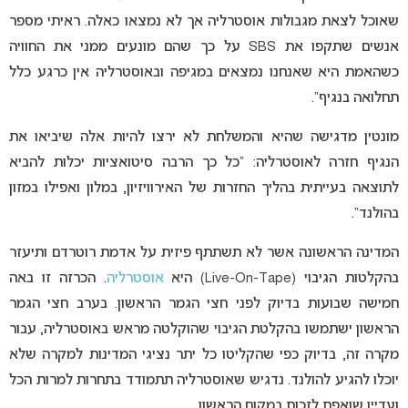
שאוכל לצאת מגבולות אוסטרליה אך לא נמצאו כאלה. ראיתי מספר
אנשים שתקפו את SBS על כך שהם מונעים ממני את החוויה
כשהאמת היא שאנחנו נמצאים במגיפה ובאוסטרליה אין כרגע כלל
תחלואה בנגיף”.
מונטין מדגישה שהיא והמשלחת לא ירצו להיות אלה שיביאו את
הנגיף חזרה לאוסטרליה: “כל כך הרבה סיטואציות יכלות להביא
לתוצאה בעייתית בהליך החזרות של האירוויזיון, במלון ואפילו במזון
בהולנד”.
המדינה הראשונה אשר לא תשתתף פיזית על אדמת רוטרדם ותיעזר
בהקלטות הגיבוי (Live-On-Tape) היא
אוסטרליה
. הכרזה זו באה
חמישה שבועות בדיוק לפני חצי הגמר הראשון.
בערב חצי הגמר
הראשון ישתמשו בהקלטת הגיבוי שהוקלטה מראש באוסטרליה, עבור
מקרה זה, בדיוק כפי שהקליטו כל יתר נציגי המדינות למקרה שלא
יוכלו להגיע להולנד.
נדגיש שאוסטרליה תתמודד בתחרות למרות הכל
ועדיין שואפת לזכות במקום הראשון.