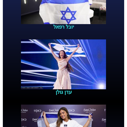
יובל רפאל
עדן גולן