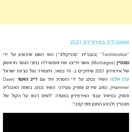
אוסטרליה באירוויזיון 2021
“Technicolour” (בעברית: “טכניקולור”) הוא השם
שיבוצע על ידי
מונטיין
(Montaigne) אשר תייצג את אוסטרליה
בחצי הגמר הראשון
של אירוויזיון 2021 שיתקיים ב- 18 במאי, ויתמודד מול נציגת ישראל
עדן אלנה
.
השיר נכתב על ידי הזמרת יחד עם
דייב האמר
(Dave
Hammer),
כותב שירים ומפיק מסידני. השיר נכתב בשפה האנגלית
והופק במיוחד עבור האירוויזיון במטרה “לשים דגש על הקול של
מונטיין. ולבצע המנון פופ קצבי”.