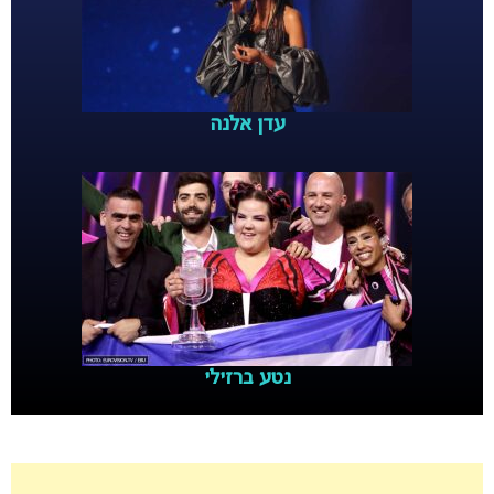
עדן אלנה
נטע ברזילי