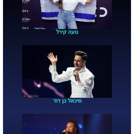
נועה קירל
מיכאל בן דוד