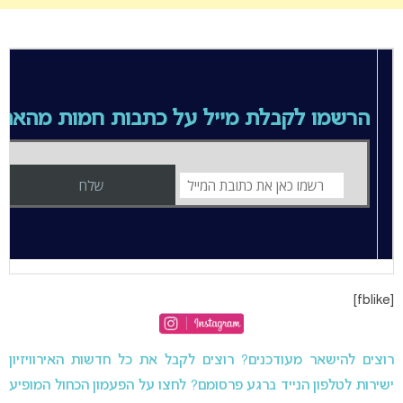
הרשמו לקבלת מייל על כתבות חמות מהאת
[fblike]
רוצים להישאר מעודכנים? רוצים לקבל את כל חדשות האירוויזיון
ישירות לטלפון הנייד ברגע פרסומם? לחצו על הפעמון הכחול המופיע