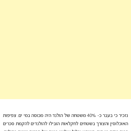
נזכיר כי בעבר כ- 40% משטחה של הולנד היה מכוסה במי ים. צפיפות
האוכלוסין והצורך בשטחים לחקלאות הובילו להולנדים להקמת סכרים