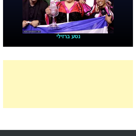
נטע ברזילי