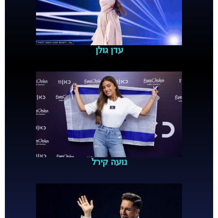
עדן גולן
נועה קירל