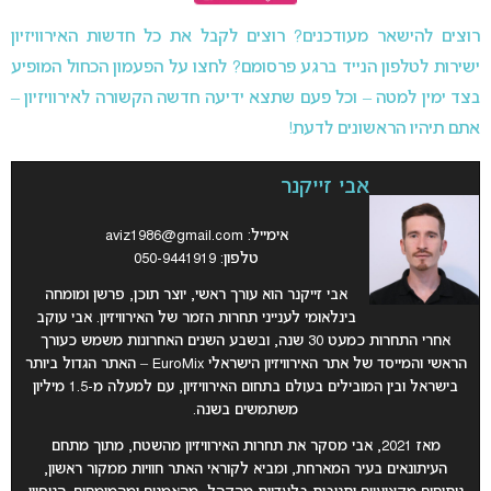
רוצים להישאר מעודכנים? רוצים לקבל את כל חדשות האירוויזיון
ישירות לטלפון הנייד ברגע פרסומם? לחצו על הפעמון הכחול המופיע
בצד ימין למטה – וכל פעם שתצא ידיעה חדשה הקשורה לאירוויזיון –
אתם תיהיו הראשונים לדעת!
אבי זייקנר
אימייל:
aviz1986@gmail.com
טלפון: 050-9441919
אבי זייקנר הוא עורך ראשי, יוצר תוכן, פרשן ומומחה
בינלאומי לענייני תחרות הזמר של האירוויזיון. אבי עוקב
אחרי התחרות כמעט 30 שנה, ובשבע השנים האחרונות משמש כעורך
הראשי והמייסד של אתר האירוויזיון הישראלי EuroMix – האתר הגדול ביותר
בישראל ובין המובילים בעולם בתחום האירוויזיון, עם למעלה מ-1.5 מיליון
משתמשים בשנה.
מאז 2021, אבי מסקר את תחרות האירוויזיון מהשטח, מתוך מתחם
העיתונאים בעיר המארחת, ומביא לקוראי האתר חוויות ממקור ראשון,