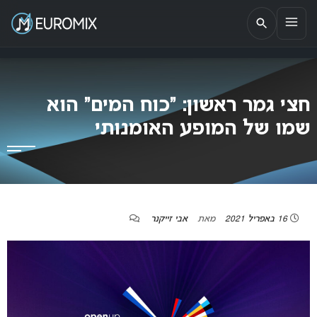
EUROMIX
אתר הבית של האירוויזיון בישראל
חצי גמר ראשון: “כוח המים” הוא
שמו של המופע האומנותי
16 באפריל 2021
מאת
אבי זייקנר