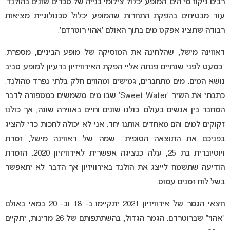
רבים ניקוז מי הים. המופע יכלול צילומי בנייה של סכרים שונים בהולנד.
עוד מבטיחים בהפקת התחרות שהמופע יכלול טכנולוגיית מציאות
רבודה שתציג אפקט מים בתוך האולם ‘אהוי רוטרדם’.
דאווינה מישל, שהלחינה את המוסיקה של מופע הביניים, מספרת:
“כמעט לפני שנתיים פנתה אליי הפקת האירוויזיון ברעיון למופע סביב
נושא המים. מים מתחברים, גמישים ומהווים חלק בלתי נפרד מהולנד.
כתבתי את השיר ‘Sweet Water’ שבו מים משמשים כמטפורה לדבר
המחבר בין אנשים בעולם. כולנו שונים וחיים באווירה שונה, אך כולנו
זקוקים למים והם מאחדים אותנו יחד. אני לא יכולה לחכות כדי להציג
בפניכם את התוצאה הסופית”. שמה של דאווינה מישל, זמרת
ויוטיוברית בת 25, עלה כנציגה אפשרית לאירוויזיון 2020. הזמרת
הודיעה שתשמח לייצג את הולנד באירוויזיון אך הדבר לא יתאפשר
בשל לוח זמנים עמוס.
חצאי הגמר של אירוויזיון 2021 יתקיימו ב- 18 וב- 20 במאי באולם
“אהוי” שברוטרדם. הגמר הגדול, בהשתתפותם של 26 מדינות, יתקיים