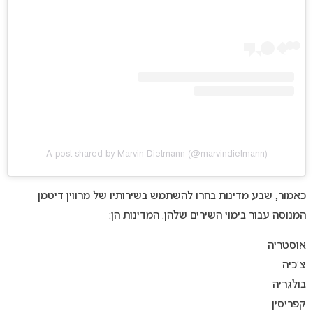
A post shared by Marvin Dietmann (@marvindietmann)
כאמור, שבע מדינות בחרו להשתמש בשירותיו של מרווין דיטמן
המנוסה עבור בימוי השירים שלהן. המדינות הן:
אוסטריה
צ’כיה
בולגריה
קפריסין