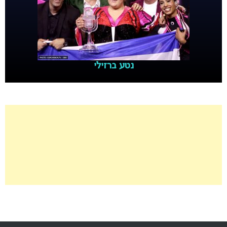
נטע ברזילי