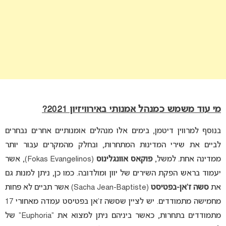
מי עוד משמש כמנהל אמנותי באירוויזיון 2021?
בנוסף למרווין דיטמן, בימים אלו מנהלים אומנותיים אחרים נבחרים
לביים את שירי המדינות המתחרות, ובחלק מהמקרים עבור יותר
ממדינה אחת. למשל,
פוקאס אוונגלינוס
(
Fokas Evangelinos)
, אשר
יעמוד בראש הפקת השירים של יוון ומולדובה. כמו כן, ניתן למנות גם
את
סשה ז’אן-בפטיסט
(
Sacha Jean-Baptiste)
אשר תביים לא פחות
מחמישה מתמודדים. יש לציין שסשה ז’אן בפטיסט עמדה מאחורי 17
מתמודדים בתחרות, כאשר ביניהם ניתן למצוא את “
Euphoria”
של