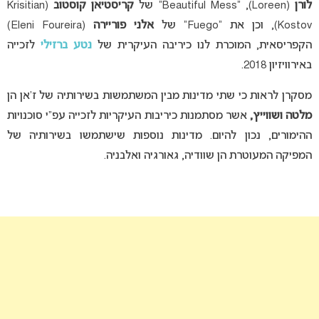
לורן
(Loreen), “
Beautiful Mess”
של
קריסטיאן קוסטוב
(Krisitian
Kostov), וכן את “
Fuego”
של
אלני פוריירה
(Eleni Foureira)
הקפריסאית, המוכרת לנו כיריבה העיקרית של
נטע ברזילי
לזכייה
באירוויזיון 2018.
מסקרן לראות כי שתי מדינות מבין המשתמשות בשירותיה של ז’אן הן
מלטה ושווייץ,
אשר מסתמנות כיריבות העיקריות לזכייה עפ”י סוכנויות
ההימורים, נכון להיום.
מדינות נוספות שישתמשו בשירותיה של
המפיקה המעוטרת הן שוודיה, גאורגיה ואלבניה.