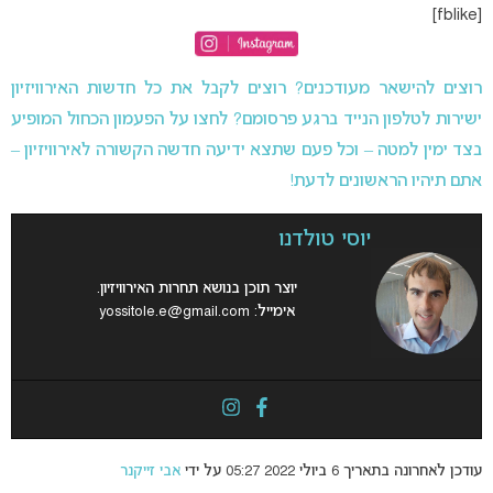
[fblike]
רוצים להישאר מעודכנים? רוצים לקבל את כל חדשות האירוויזיון
ישירות לטלפון הנייד ברגע פרסומם? לחצו על הפעמון הכחול המופיע
בצד ימין למטה – וכל פעם שתצא ידיעה חדשה הקשורה לאירוויזיון –
אתם תיהיו הראשונים לדעת!
יוסי טולדנו
יוצר תוכן בנושא תחרות האירוויזיון.
אימייל:
yossitole.e@gmail.com
עודכן לאחרונה בתאריך 6 ביולי 2022 05:27 על ידי
אבי זייקנר