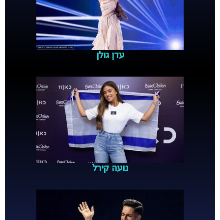
עדן גולן
נועה קירל