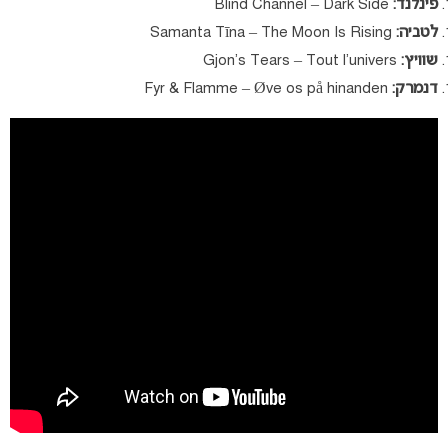
פינלנד:
Blind Channel – Dark Side
לטביה:
Samanta Tīna – The Moon Is Rising
שוויץ:
Gjon’s Tears – Tout l’univers
דנמרק:
Fyr & Flamme – Øve os på hinanden