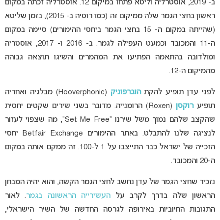
ב- 2019, אוסטרליה וליטא פתחו במיקום 12. אוסטרליה זכתה במקום
ראשון בחצי הגמר שלה ממיקום זה (כמו רוסיה ב- 2015), בזמן שליטא
(שהייתה במקום ה- 15 בחצי הגמר ביחסי ההימורים) סיימה במקום
ה-11 והמכובד וכמעט העפילה לגמר. ב- 2016 ו- 2017, אוסטריה
ומולדובה בהתאמה הפתיעו את המהמרים והשיגו תוצאה גבוהה
מהמיקום ה-12.
לפני עדן תופיע להקת
הוברפוניק
(Hooverphonic) מבלגיה ואחריה
תופיע
רוקסן
(Roxen) הרומנייה. מדובר בשני שירים שקטים יחסית
שהקצב שלהם נמוך משל שירנו “Set Me Free”, מה שצפוי לעזור
לנציגה שלנו להתבלט. באתר ההימורים Betfair Exchange יחסי
הזכייה של ישראל כבר התייצבו על 1 ל-100. זה ממקם אותה במקום
ה-20 והמכובד.
נזכיר שחצי הגמר של עדן נחשב לחצי הגמר הקשה, והוא יהיה המבחן
הראשון שלה בדרך לקרב על
העשירייה הראשונה בגמר
. לאור
התגובות החיוביות באירופה לגרסה החדשה של השיר הישראלי,