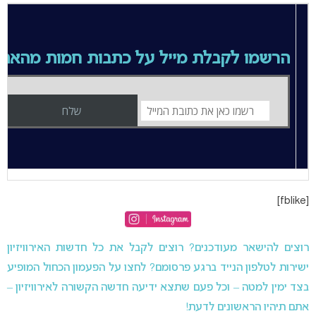
הרשמו לקבלת מייל על כתבות חמות מהאת
[fblike]
רוצים להישאר מעודכנים? רוצים לקבל את כל חדשות האירוויזיון
ישירות לטלפון הנייד ברגע פרסומם? לחצו על הפעמון הכחול המופיע
בצד ימין למטה – וכל פעם שתצא ידיעה חדשה הקשורה לאירוויזיון –
אתם תיהיו הראשונים לדעת!