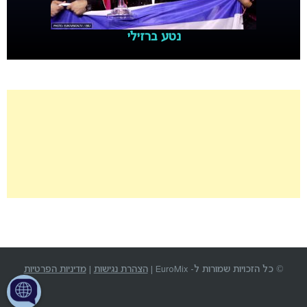
נטע ברזילי
© כל הזכויות שמורות ל- EuroMix |
הצהרת נגישות
|
מדיניות הפרטיות