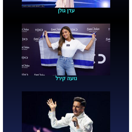
עדן גולן
נועה קירל