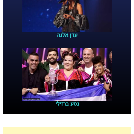
עדן אלנה
נטע ברזילי