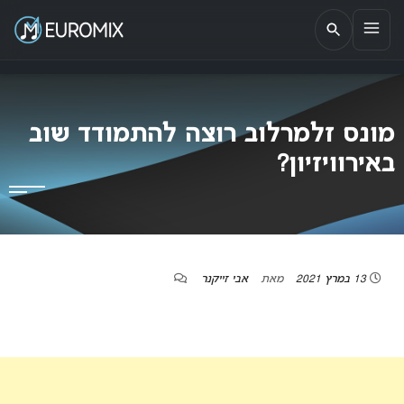
EUROMIX
אתר הבית של האירוויזיון בישראל
מונס זלמרלוב רוצה להתמודד שוב
באירוויזיון?
13 במרץ 2021
מאת
אבי זייקנר