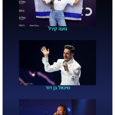
נועה קירל
מיכאל בן דוד