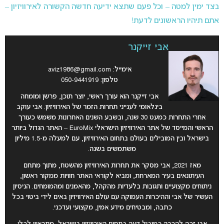
בצד ימין למטה – וכל פעם שתצא ידיעה חדשה הקשורה לאירוויזיון –
אתם תיהיו הראשונים לדעת!
אבי זייקנר
אימייל:
aviz1986@gmail.com
טלפון: 050-9441919
אבי זייקנר הוא עורך ראשי, יוצר תוכן, פרשן ומומחה
בינלאומי לענייני תחרות הזמר של האירוויזיון. אבי עוקב
אחרי התחרות כמעט 30 שנה, ובשבע השנים האחרונות משמש כעורך
הראשי והמייסד של אתר האירוויזיון הישראלי EuroMix – האתר הגדול ביותר
בישראל ובין המובילים בעולם בתחום האירוויזיון, עם למעלה מ-1.5 מיליון
משתמשים בשנה.
מאז 2021, אבי מסקר את תחרות האירוויזיון מהשטח, מתוך מתחם
העיתונאים בעיר המארחת, ומביא לקוראי האתר חוויות ממקור ראשון,
ניתוחים מקצועיים ותגובות בלעדיות מהקהל, מהאמנים ומהמומחים. הניסיון
העשיר של אבי וההיכרות העמוקה עם עולם האירוויזיון באים לידי ביטוי בכל
כתבה, ומבטיחים מידע אמין, מקצועי ועדכני.