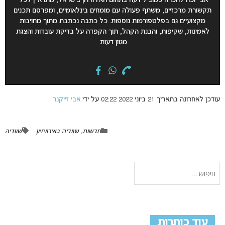
אבי זכה להכרה כמוביל דעה בתחום האירוויזיון בישראל, מתראיין לכלי
תקשורת מרכזיים, משתף פעולה עם מומחים בינלאומיים, ומפרסם תכנים
מקצועיים גם בפלטפורמות נוספות. כל כתבה נכתבת מתוך מחויבות
לאמינות, שקיפות, והבנת הקהל, תוך הקפדה על בדיקת עובדות והצגת
מגוון דעות.
עודכן לאחרונה בתאריך 21 ביוני 2022 02:22 על ידי
אבי זייקנר
חדשות
,
שוודיה באירוויזיון
שוודיה
עוד כותרות