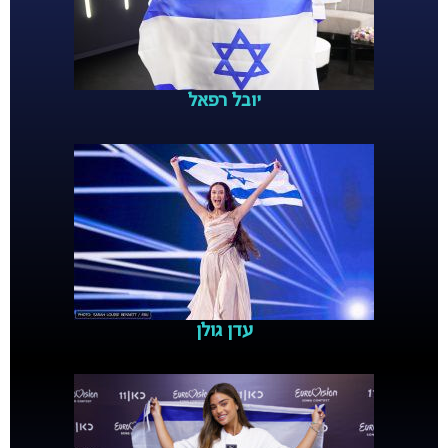
יובל רפאל
עדן גולן