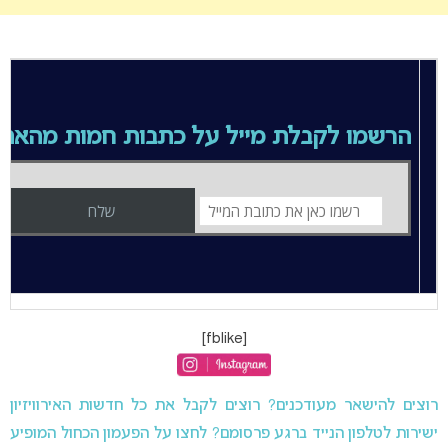
הרשמו לקבלת מייל על כתבות חמות מהאת
[fblike]
רוצים להישאר מעודכנים? רוצים לקבל את כל חדשות האירוויזיון
ישירות לטלפון הנייד ברגע פרסומם? לחצו על הפעמון הכחול המופיע