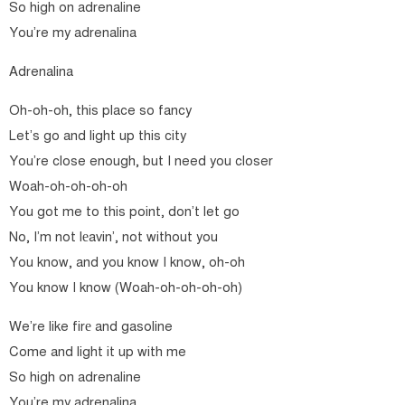
So high on adrenaline
You’re my adrenalina
Adrenalina
Oh-oh-oh, this place so fancy
Let’s go and light up this city
You’re close enough, but I need you closer
Woah-oh-oh-oh-oh
You got me to this point, don’t let go
No, I’m not lеavin’, not without you
You know, and you know I know, oh-oh
You know I know (Woah-oh-oh-oh-oh)
We’re like firе and gasoline
Come and light it up with me
So high on adrenaline
You’re my adrenalina