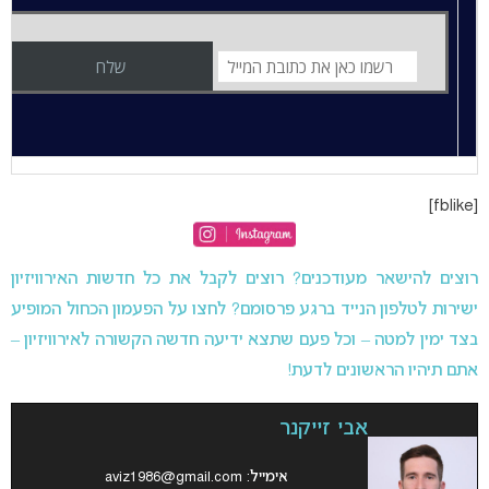
[fblike]
רוצים להישאר מעודכנים? רוצים לקבל את כל חדשות האירוויזיון
ישירות לטלפון הנייד ברגע פרסומם? לחצו על הפעמון הכחול המופיע
בצד ימין למטה – וכל פעם שתצא ידיעה חדשה הקשורה לאירוויזיון –
אתם תיהיו הראשונים לדעת!
אבי זייקנר
אימייל:
aviz1986@gmail.com