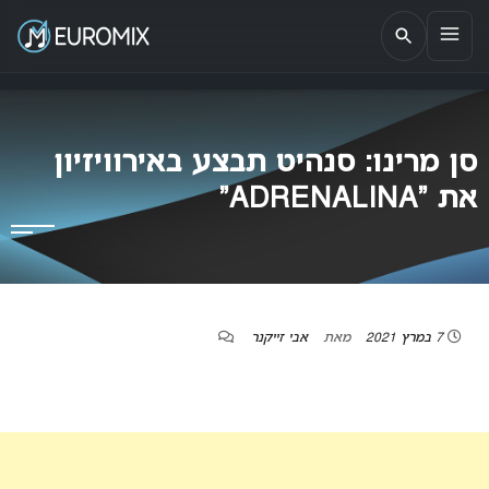
EUROMIX
אתר הבית של האירוויזיון בישראל
סן מרינו: סנהיט תבצע באירוויזיון
את “ADRENALINA”
7 במרץ 2021
מאת
אבי זייקנר