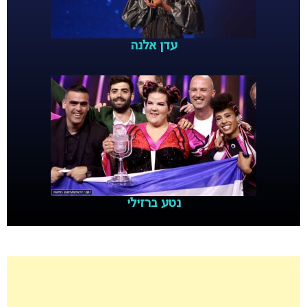
עדן אלנה
נטע ברזילי