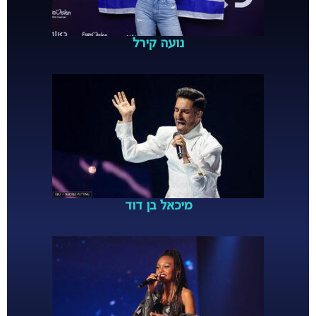
נועה קירל
מיכאל בן דוד