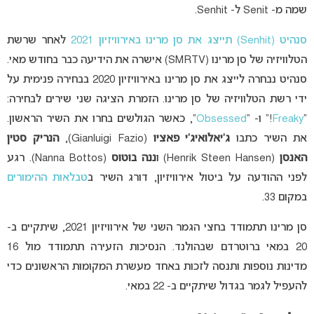
שמה מ- Senit ל- Senhit.
סנהיט (Senhit) תייצג את סן מרינו באירוויזיון 2021
לאחר שרשת
הטלוויזיה של סן מרינו (SMRTV) אישרה את הידיעה כבר בחודש מאי.
סנהיט נבחרה לייצג את סן מרינו באירוויזיון 2020 בבחירה פנימית על
ידי רשת הטלוויזיה של סן מרינו. הזמרת הציגה שני שירים לבחירה:
“
Freaky
!” ו- “
Obsessed
“, כאשר הגולשים בחרו את השיר הראשון.
את השיר כתבו
ג’יאלואיג’י פאציו
(Gianluigi Fazio),
הנריק סטין
האנסן
(Henrik Steen Hansen) ו
ננה בוטוס
(Nanna Bottos). רגע
לפני ההודעה על ביטול אירוויזיון, דורג השיר ב
טבלאות ההימורים
במקום 33.
סן מרינו תתמודד בחצי הגמר השני של אירוויזיון 2021, שיתקיים ב-
20 במאי ברוטרדם שבהולנד. הנסיכות הזעירה תתמודד מול 16
מדינות נוספות ותנסה לזכות באחד מעשרת המקומות הראשונים כדי
להעפיל לגמר בגדול שיתקיים ב- 22 במאי.