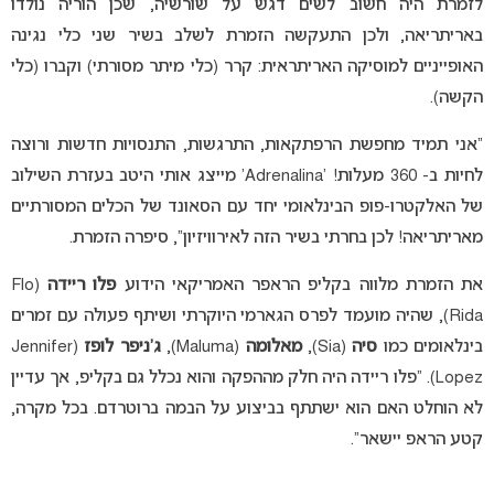
לזמרת היה חשוב לשים דגש על שורשיה, שכן הוריה נולדו
באריתריאה, ולכן התעקשה הזמרת לשלב בשיר שני כלי נגינה
האופייניים למוסיקה האריתראית: קרר (כלי מיתר מסורתי) וקברו (כלי
הקשה).
“אני תמיד מחפשת הרפתקאות, התרגשות, התנסויות חדשות ורוצה
לחיות ב- 360 מעלות! ‘Adrenalina’ מייצג אותי היטב בעזרת השילוב
של האלקטרו-פופ הבינלאומי יחד עם הסאונד של הכלים המסורתיים
מאריתריאה! לכן בחרתי בשיר הזה לאירוויזיון”, סיפרה הזמרת.
את הזמרת מלווה בקליפ הראפר האמריקאי הידוע
פלו ריידה
(Flo
Rida), שהיה מועמד לפרס הגארמי היוקרתי ושיתף פעולה עם זמרים
בינלאומים כמו
סיה
(Sia),
מאלומה
(Maluma),
ג’ניפר לופז
(Jennifer
Lopez). “פלו ריידה היה חלק מההפקה והוא נכלל גם בקליפ, אך עדיין
לא הוחלט האם הוא ישתתף בביצוע על הבמה ברוטרדם. בכל מקרה,
קטע הראפ יישאר”.