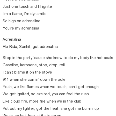
Just one touch and I’ll ignite
I’m a flame, I’m dynamite
So high on adrenaline
You’re my adrenalina
Adrenalina
Flo Rida, Senhit, got adrenalina
Step in the party ’cause she know to do my body like hot coals
Gasoline, kerosene, stop, drop, roll
I can’t blame it on the stove
911 when she comin’ down the pole
Yeah, we like flames when we touch, can’t get enough
We get ignited, so excited, you can feel the rush
Like cloud fire, more fire when we in the club
Put out my lighter, got the heat, she got me burnin’ up