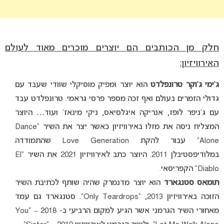
חלק מן הכותבים הם יוצרים מוכרים מאוד לעולם
האירוויזיון:
ג’ימי ג’וקר טרונפלדט
הוא יוצר ומפיק מוסיקלי שוודי שעבד עם
גדולי הזמרים בעולם ואף זכה מספר פרסי גראמי. טרונפלדט עבד
עם ג’ניפר לופז, אנריקה איגלסיאס, ניקי מינאז’ ועוד… היוצר
המצליח ניסה את מזלו באירוויזיון כאשר יצר את השיר “Dance
Alone” עבור להקת Love Generation שהתמודדה
במלודיפסטיבלן 2011. היוצר כתב לאירוויזיון 2021 את השיר “El
Diablo” הקפריסאי.
תומאס סטנגארד
הוא יוצר מדנמרק שהיה שותף לכתיבת השיר
הזוכה באירוויזיון 2013, “Only Teardrops”. סטנגארד גם עמד
מאחורי השיר הגרמני אשר הגיע למקום הרביעי ב- 2018 – “You