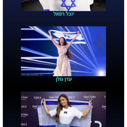
יובל רפאל
עדן גולן