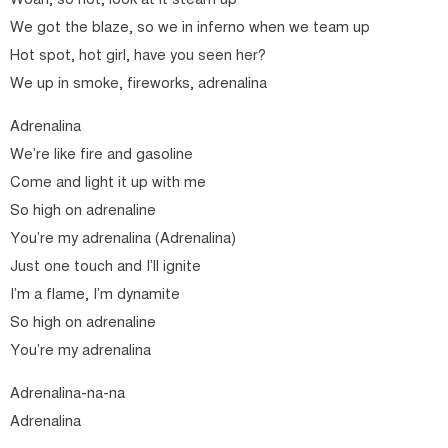
Woah, so hot, look at it steam up
We got the blaze, so we in inferno when we team up
Hot spot, hot girl, have you seen her?
We up in smoke, fireworks, adrenalina
Adrenalina
We’re like fire and gasoline
Come and light it up with me
So high on adrenaline
You’re my adrenalina (Adrenalina)
Just one touch and I’ll ignite
I’m a flame, I’m dynamite
So high on adrenaline
You’re my adrenalina
Adrenalina-na-na
Adrenalina