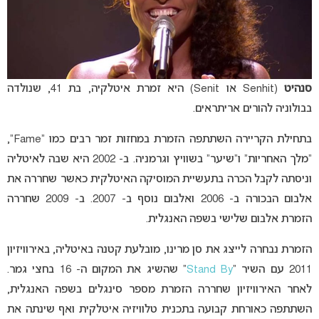
סנהיט
(Senhit או Senit) היא זמרת איטלקיה, בת 41, שנולדה
בבולוניה להורים אריתראים.
בתחילת הקריירה השתתפה הזמרת במחזות זמר רבים כמו “Fame”,
“מלך האחריות” ו”שיער” בשוויץ וגרמניה. ב- 2002 היא שבה לאיטליה
וניסתה לקבל הכרה בתעשיית המוסיקה האיטלקית כאשר שחררה את
אלבום הבכורה ב- 2006 ואלבום נוסף ב- 2007. ב- 2009 שחררה
הזמרת אלבום שלישי בשפה האנגלית.
הזמרת נבחרה לייצג את סן מרינו, מובלעת קטנה באיטליה, באירוויזיון
2011 עם השיר “
Stand By
” שהשיג את המקום ה- 16 בחצי גמר.
לאחר האירוויזיון שחררה הזמרת מספר סינגלים בשפה האנגלית,
השתתפה כאורחת קבועה בתכנית טלוויזיה איטלקית ואף שינתה את