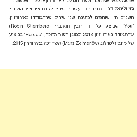
Let Me Walk Alone”, ולשיר הגרמני לאירוויזיון 2019 – “Sister”.
ג’וי ולינאה דב
– כתבו יחדיו עשרות שירים לקדם אירוויזיון השוודי.
השניים היו שותפים לכתיבת שני שירים שהתמודדו באירוויזיון:
“You” שבוצע על ידי רובין חואנברי (Robin Stjernberg)
שהתמודד באירוויזיון 2013 וכמובן השיר הזוכה, “Heroes” בביצוע
של מונס זלמרלוב (Måns Zelmerlöw) אשר זכה באירוויזיון 2015.