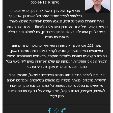
טלפון: 050-9441919
אבי זייקנר הוא עורך ראשי, יוצר תוכן, פרשן ומומחה
בינלאומי לענייני תחרות הזמר של האירוויזיון. אבי עוקב
אחרי התחרות כמעט 30 שנה, ובשבע השנים האחרונות משמש כעורך
הראשי והמייסד של אתר האירוויזיון הישראלי EuroMix – האתר הגדול ביותר
בישראל ובין המובילים בעולם בתחום האירוויזיון, עם למעלה מ-1.5 מיליון
משתמשים בשנה.
מאז 2021, אבי מסקר את תחרות האירוויזיון מהשטח, מתוך מתחם
העיתונאים בעיר המארחת, ומביא לקוראי האתר חוויות ממקור ראשון,
ניתוחים מקצועיים ותגובות בלעדיות מהקהל, מהאמנים ומהמומחים. הניסיון
העשיר של אבי וההיכרות העמוקה עם עולם האירוויזיון באים לידי ביטוי בכל
כתבה, ומבטיחים מידע אמין, מקצועי ועדכני.
אבי זכה להכרה כמוביל דעה בתחום האירוויזיון בישראל, מתראיין לכלי
תקשורת מרכזיים, משתף פעולה עם מומחים בינלאומיים, ומפרסם תכנים
מקצועיים גם בפלטפורמות נוספות. כל כתבה נכתבת מתוך מחויבות
לאמינות, שקיפות, והבנת הקהל, תוך הקפדה על בדיקת עובדות והצגת
מגוון דעות.