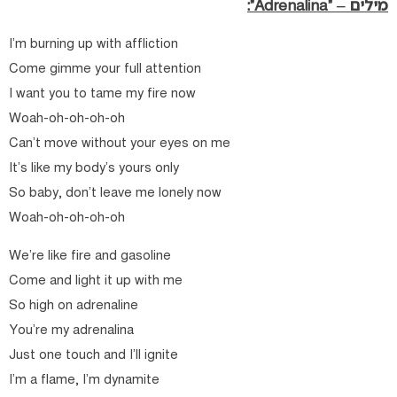
מילים – “Adrenalina”:
I’m burning up with affliction
Come gimme your full attention
I want you to tame my fire now
Woah-oh-oh-oh-oh
Can’t move without your eyes on me
It’s like my body’s yours only
So baby, don’t leave me lonely now
Woah-oh-oh-oh-oh
We’re like fire and gasoline
Come and light it up with me
So high on adrenaline
You’re my adrenalina
Just one touch and I’ll ignite
I’m a flame, I’m dynamite