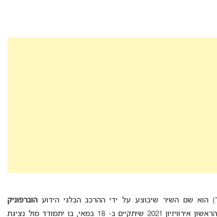
הוברפוניק
(Hooverphonic) אשר ייצג את בלגיה בחצי הגמר הראשון אירוויזיון 2021 שיתקיים ב- 18 במאי, בו יתמודד מול נציגת