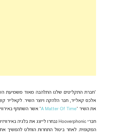
“חברת התקליטים שלנו התלהבה מאוד משמיעת השירי
אלכס קאלייר, חבר הלהקה ויוצר השיר. לקאלייר קשר
את השיר “
A Matter Of Time
” אשר השתתף באירוויזיון 2018 אך לא הצליח לעלו
חברי Hooverphonic נבחרו לייצג את בלגיה באירוויזיון 2020 עם השיר “
המקומית. לאחר ביטול התחרות הוחלט להמשיך את