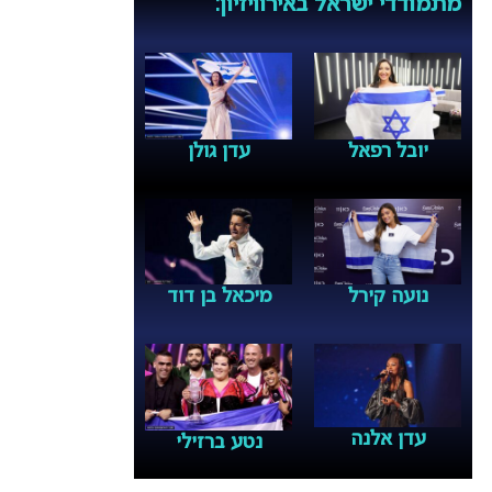
מתמודדי ישראל באירוויזיון:
יובל רפאל
עדן גולן
נועה קירל
מיכאל בן דוד
עדן אלנה
נטע ברזילי