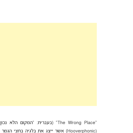
“The Wrong Place” (בעברית: “המקום הלא נכון”) הוא שם השיר שיבוצע על ידי ההרכב הבלגי הידוע