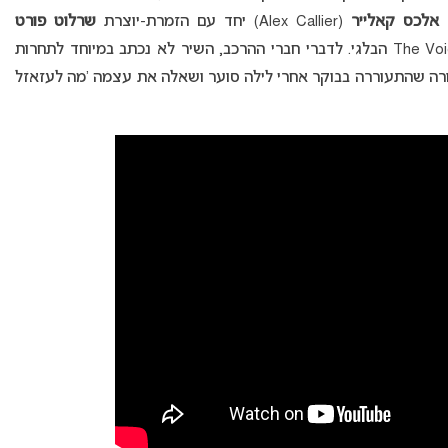
ב
אלכס קאלייר
(Alex Callier) יחד עם הזמרת-יוצרת
שרלוט פורט
(Charlotte Foret) אשר זכתה לפני כשנתיים ב- The Voice הבלגי. לדברי חברי ההרכב, השיר לא נכתב במיוחד לתחרות
רה שהתעוררה בבוקר אחרי לילה סוער ושאלה את עצמה ‘מה לעזאזל