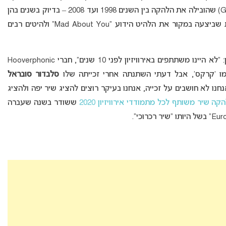
(Geike Arnaert) שהובילה את הלהקה בין השנים 1998 ועד 2008 – בדיוק בשנים בהן
זכתה הלהקה להצלחה הגדולה ביותר! מדובר בזמרת שביצעה במקור את הלהיט הידוע “Mad About You” ולהיטים רבים
הלהקה מנהלת יחסים מעורבים עם תחרות האירוויזיון: “לא היינו משתתפים באירוויזיון לפני 10 שנים”, חברי Hooverphonic
כמו ‘קרקס’, אבל דעתי השתנתה אחרי זכייתה שלו
סלבדור סובראל
אנחנו לא חושבים על זכייה, אנחנו בעיקר רוצים להציג שיר יפה ולהציג
ה שיר משותף לכל מתמודדי אירוויזיון 2020
ששודר בשנה שעברה