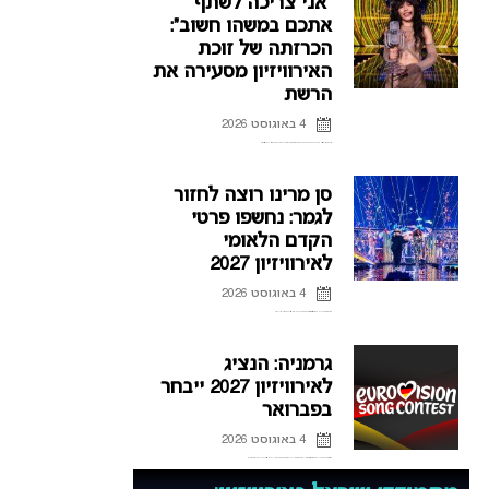
“אני צריכה לשתף
אתכם במשהו חשוב”:
הכרזתה של זוכת
האירוויזיון מסעירה את
הרשת
4 באוגוסט 2026
לורין (Loreen), זוכת אירוויזיון 2012 ו-2023 דוחה את הופעותיה בחודשים הקרובים, וברשת כבר נשאלת השאלה אם היא תחזור לקדם האירוויזיון השוודי.
סן מרינו רוצה לחזור
לגמר: נחשפו פרטי
הקדם הלאומי
לאירוויזיון 2027
4 באוגוסט 2026
אחרי כישלונות רבים בהעפלה לגמר האירוויזיון, סן מרינו חושפת את פרטי הקדם הלאומי לאירוויזיון 2027 ומקווה להגיע לפסגה
גרמניה: הנציג
לאירוויזיון 2027 ייבחר
בפברואר
4 באוגוסט 2026
אחרי שנים של אכזבות על הבמה האירופית, גרמניה מנסה למצוא את הנוסחה להצלחה, וחושפת פרטים חדשים על הקדם לאירוויזיון 2027 ועל תהליך בחירת הנציג הבא.