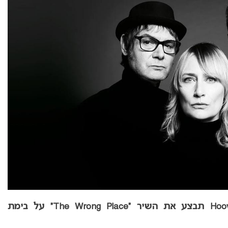
בלגיה באירוויזיון 2021: להקת Hooverphonic תבצע את השיר “The Wrong Place” על בימת