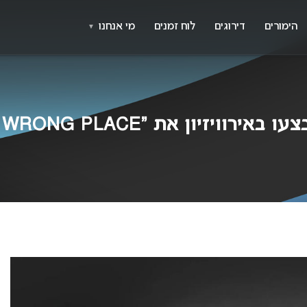
X
א
הימורים
דירוגים
לוח זמנים
מי אנחנו
▼