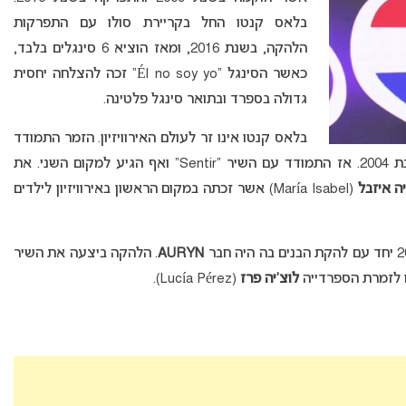
בלאס קנטו החל בקריירת סולו עם התפרקות
הלהקה, בשנת 2016, ומאז הוציא 6 סינגלים בלבד,
כאשר הסינגל “Él no soy yo” זכה להצלחה יחסית
גדולה בספרד ובתואר סינגל פלטינה.
בלאס קנטו אינו זר לעולם האירוויזיון. הזמר התמודד
בקדם אירוויזיון הספרדי לקראת תחרות הילדים בשנת 2004. אז התמודד עם השיר “Sentir” ואף הגיע למקום השני. את
ה איזבל
(María Isabel) אשר זכתה במקום הראשון באירוויזיון לילדים
AURYN
. הלהקה ביצעה את השיר
לוצ’יה פרז
(Lucía Pérez).