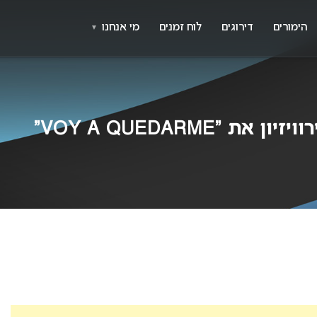
X
א
הימורים
דירוגים
לוח זמנים
מי אנחנו
▼
VOY A QUEDARME”