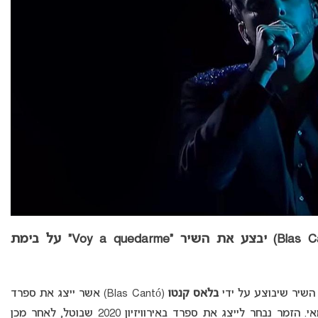
ספרד באירוויזיון 2021: בלאס קנטו (Blas Cantó) יבצע את השיר “Voy a quedarme” על בימת
בלאס קנטו
(Blas Cantó) אשר ייצג את ספרד
שיתקיים ב- 22 במאי. הזמר נבחר לייצג את ספרד באירוויזיון 2020 שבוטל, לאחר מכן