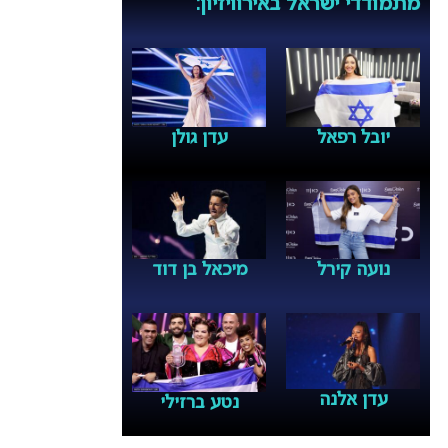
מתמודדי ישראל באירוויזיון:
יובל רפאל
עדן גולן
נועה קירל
מיכאל בן דוד
עדן אלנה
נטע ברזילי