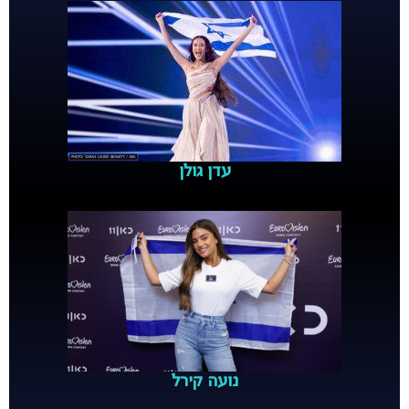
עדן גולן
נועה קירל