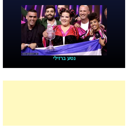
נטע ברזילי