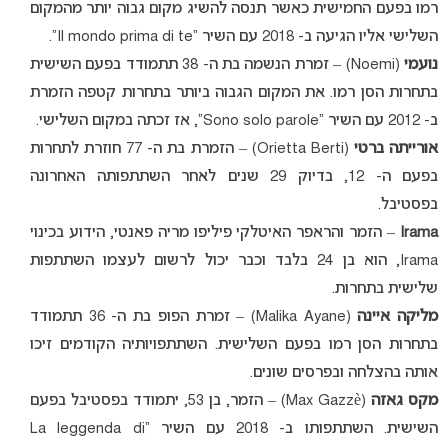
רמו בפעם החמישית כאשר תנסה להשיג מקום גבוה יותר מהמקום
השלישי אליו הגיעה ב- 2018 עם השיר “Il mondo prima di te“.
נועמי
(Noemi) – זמרת הנשמה בת ה- 38 תתמודד בפעם השישית
בתחרות הסן רמו. את המקום הגבוה ביותר בתחרות קטפה הזמרת
ב- 2012 עם השיר “Sono solo parole”, אז זכתה במקום השלישי.
אורייתה ברטי
(Orietta Berti) – הזמרת בת ה- 77 חוזרת לתחרות
בפעם ה- 12, בדיוק 29 שנים לאחר השתתפותה האחרונה
בפסטיבל.
Irama
– הזמר והראפר האיטלקי פיליפו מריה פאנטי, הידוע בכינוי
Irama, הוא בן 24 בלבד וכבר יכול לרשום לעצמו השתתפות
שלישית בתחרות.
מליקה איינה
(Malika Ayane) – זמרת הפופ בת ה- 36 תתמודד
בתחרות הסן רמו בפעם השלישית. השתתפויותיה הקודמים זיכו
אותה בהצלחה ובפרסים שונים.
מקס גאזה
(Max Gazzè) – הזמר, בן 53, יתמודד בפסטיבל בפעם
השישית. השתתפותו ב- 2018 עם השיר “La leggenda di