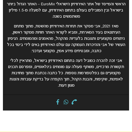
הראשי והמייסד של אתר האירוויזיון הישראלי EuroMix – האתר הגדול ביותר
בישראל ובין המובילים בעולם בתחום האירוויזיון, עם למעלה מ-1.5 מיליון
משתמשים בשנה.
מאז 2021, אבי מסקר את תחרות האירוויזיון מהשטח, מתוך מתחם
העיתונאים בעיר המארחת, ומביא לקוראי האתר חוויות ממקור ראשון,
ניתוחים מקצועיים ותגובות בלעדיות מהקהל, מהאמנים ומהמומחים. הניסיון
העשיר של אבי וההיכרות העמוקה עם עולם האירוויזיון באים לידי ביטוי בכל
כתבה, ומבטיחים מידע אמין, מקצועי ועדכני.
אבי זכה להכרה כמוביל דעה בתחום האירוויזיון בישראל, מתראיין לכלי
תקשורת מרכזיים, משתף פעולה עם מומחים בינלאומיים, ומפרסם תכנים
מקצועיים גם בפלטפורמות נוספות. כל כתבה נכתבת מתוך מחויבות
לאמינות, שקיפות, והבנת הקהל, תוך הקפדה על בדיקת עובדות והצגת
מגוון דעות.