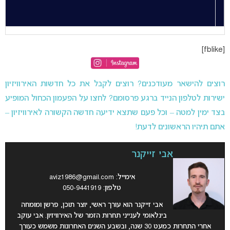
[fblike]
רוצים להישאר מעודכנים? רוצים לקבל את כל חדשות האירוויזיון
ישירות לטלפון הנייד ברגע פרסומם? לחצו על הפעמון הכחול המופיע
בצד ימין למטה – וכל פעם שתצא ידיעה חדשה הקשורה לאירוויזיון –
אתם תיהיו הראשונים לדעת!
אבי זייקנר
אימייל:
aviz1986@gmail.com
טלפון: 050-9441919
אבי זייקנר הוא עורך ראשי, יוצר תוכן, פרשן ומומחה
בינלאומי לענייני תחרות הזמר של האירוויזיון. אבי עוקב
אחרי התחרות כמעט 30 שנה, ובשבע השנים האחרונות משמש כעורך