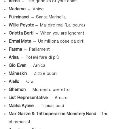
Irama
– The genesis of your color
Madame
– Voice
Fulminacci
– Santa Marinella
Willie Peyote
– Mai dire mai (La locura)
Orietta Berti
– When you are ignorant
Ermal Meta
– Un milliona cose da dirti
Fasma
– Parliament
Arisa
– Potevi fare di più
Gio Evan
– Arnica
Måneskin
– Zitti e buoni
Aiello
– Ora
Ghemon
– Momento perfetto
List Representative
– Amare
Malika Ayane
– Ti piaci così
Max Gazze & Trifluoperazine Monstery Band
– The
pharmacist