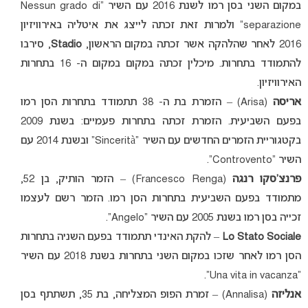
במקום השני בסן רמו לשנת 2016 עם השיר “Nessun grado di
separazione” ולמרות זאת זכתה לייצג את איטליה באירוויזיון
2016 לאחר שהלהקה אשר זכתה במקום הראשון,
Stadio
, סירבו
להתמודד בתחרות. מיכלין זכתה במקום במקום ה- 16 בתחרות
האירוויזיון.
אריסה
(Arisa) – הזמרת בת ה- 38 תתמודד בתחרות הסן רמו
בפעם השביעית. הזמרת זכתה בתחרות פעמיים: בשנת 2009
בקטגוריית הזמרים החדשים עם השיר “Sincerità” ובשנת 2014 עם
השיר “Controvento”.
פרנצ’סקו רנגה
(Francesco Renga) – הזמר הותיק, בן 52,
מתמודד בפעם השביעית בתחרות הסן רמו. הזמר רשם לעצמו
זכייה בסן רמו בשנת 2005 עם השיר “Angelo”.
Lo Stato Sociale
– להקת האינדי תתמודד בפעם השניה בתחרות
הסן רמו לאחר שזכו במקום השני בתחרות בשנת 2018 עם השיר
“Una vita in vacanza”.
אנליזה
(Annalisa) – זמרת הפופ המצליחה, בת 35, תשתתף בסן