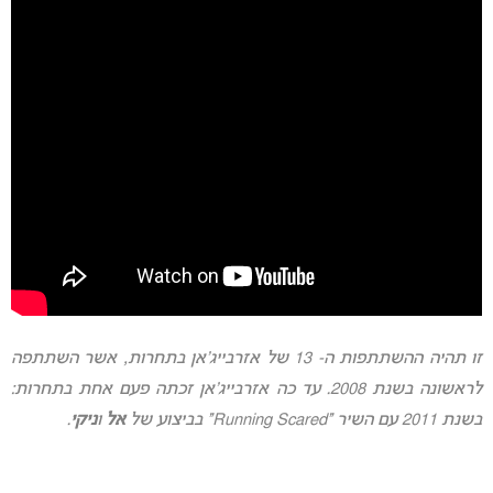
זו תהיה ההשתתפות ה- 13 של אזרבייג’אן בתחרות, אשר השתתפה
לראשונה בשנת 2008. עד כה אזרבייג’אן זכתה פעם אחת בתחרות:
בשנת 2011 עם השיר “Running Scared” בביצוע של
אל
ו
ניקי
.