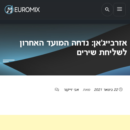
EUROMIX
אתר הבית של האירוויזיון בישראל
אזרבייג’אן: נדחה המועד האחרון
לשליחת שירים
22 בינואר 2021
מאת
אבי זייקנר