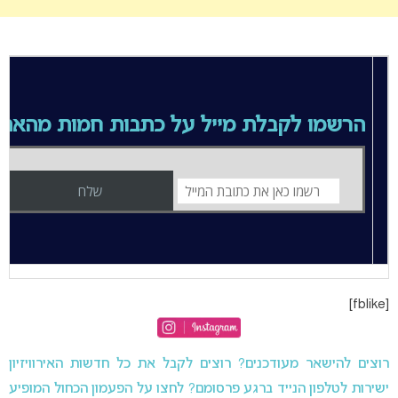
הרשמו לקבלת מייל על כתבות חמות מהאת
[fblike]
רוצים להישאר מעודכנים? רוצים לקבל את כל חדשות האירוויזיון
ישירות לטלפון הנייד ברגע פרסומם? לחצו על הפעמון הכחול המופיע