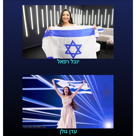
יובל רפאל
עדן גולן