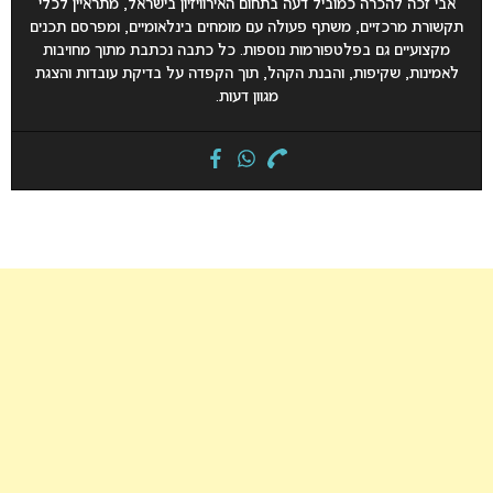
אבי זכה להכרה כמוביל דעה בתחום האירוויזיון בישראל, מתראיין לכלי
תקשורת מרכזיים, משתף פעולה עם מומחים בינלאומיים, ומפרסם תכנים
מקצועיים גם בפלטפורמות נוספות. כל כתבה נכתבת מתוך מחויבות
לאמינות, שקיפות, והבנת הקהל, תוך הקפדה על בדיקת עובדות והצגת
מגוון דעות.