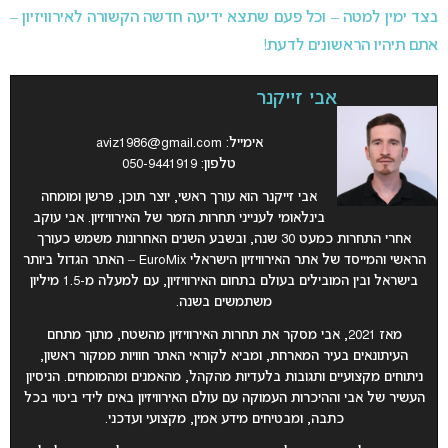
בצד ימין למטה – וכל פעם שתצא ידיעה חדשה הקשורה לאירוויזיון –
אתם תיהיו הראשונים לדעת!
אבי זייקנר
אימייל:
aviz1986@gmail.com
טלפון: 050-9441919
אבי זייקנר הוא עורך ראשי, יוצר תוכן, פרשן ומומחה
בינלאומי לענייני תחרות הזמר של האירוויזיון. אבי עוקב
אחרי התחרות כמעט 30 שנה, ובשבע השנים האחרונות משמש כעורך
הראשי והמייסד של אתר האירוויזיון הישראלי EuroMix – האתר הגדול ביותר
בישראל ובין המובילים בעולם בתחום האירוויזיון, עם למעלה מ-1.5 מיליון
משתמשים בשנה.
מאז 2021, אבי מסקר את תחרות האירוויזיון מהשטח, מתוך מתחם
העיתונאים בעיר המארחת, ומביא לקוראי האתר חוויות ממקור ראשון,
ניתוחים מקצועיים ותגובות בלעדיות מהקהל, מהאמנים ומהמומחים. הניסיון
העשיר של אבי וההיכרות העמוקה עם עולם האירוויזיון באים לידי ביטוי בכל
כתבה, ומבטיחים מידע אמין, מקצועי ועדכני.