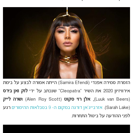
הזמרת סמירה אפנדי (Samira Efendi) הייתה אמורה לבצע על בימת
אירוויזיון 2020 את השיר “Cleopatra” שנכתב על ידי
לוק ואן בירס
(Luuk van Beers),
אלן רוי סקוט
(Alen Roy Scott) ו
שרה לייק
(Sarah Lake).
אזרבייג’אן דורגה במקום ה- 9 בטבלאות ההימורים
רגע
לפני ההודעה על ביטול התחרות.