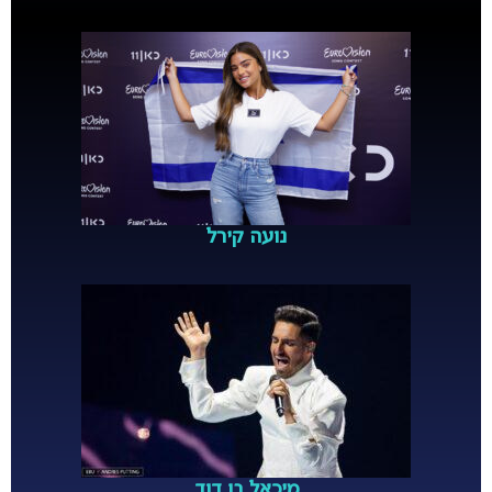
נועה קירל
מיכאל בן דוד