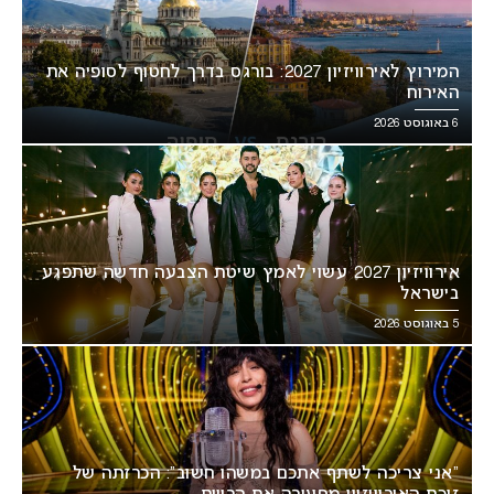
המירוץ לאירוויזיון 2027: בורגס בדרך לחטוף לסופיה את
האירוח
6 באוגוסט 2026
אירוויזיון 2027 עשוי לאמץ שיטת הצבעה חדשה שתפגע
בישראל
5 באוגוסט 2026
“אני צריכה לשתף אתכם במשהו חשוב”: הכרזתה של