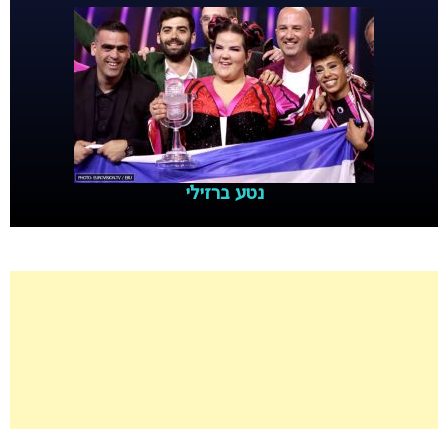
נטע ברזילי