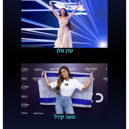
עדן גולן
נועה קירל