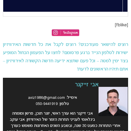
[fblike]
רוצים להישאר מעודכנים? רוצים לקבל את כל חדשות האירוויזיון
ישירות לטלפון הנייד ברגע פרסומם? לחצו על הפעמון הכחול המופיע
בצד ימין למטה – וכל פעם שתצא ידיעה חדשה הקשורה לאירוויזיון –
אתם תיהיו הראשונים לדעת!
אבי זייקנר
אימייל:
aviz1986@gmail.com
טלפון: 050-9441919
אבי זייקנר הוא עורך ראשי, יוצר תוכן, פרשן ומומחה
בינלאומי לענייני תחרות הזמר של האירוויזיון. אבי עוקב
אחרי התחרות כמעט 30 שנה, ובשבע השנים האחרונות משמש כעורך