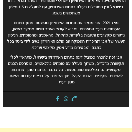
הראשי והמייסד של אתר האירוויזיון הישראלי EuroMix – האתר הגדול ביותר
בישראל ובין המובילים בעולם בתחום האירוויזיון, עם למעלה מ-1.5 מיליון
משתמשים בשנה.
מאז 2021, אבי מסקר את תחרות האירוויזיון מהשטח, מתוך מתחם
העיתונאים בעיר המארחת, ומביא לקוראי האתר חוויות ממקור ראשון,
ניתוחים מקצועיים ותגובות בלעדיות מהקהל, מהאמנים ומהמומחים. הניסיון
העשיר של אבי וההיכרות העמוקה עם עולם האירוויזיון באים לידי ביטוי בכל
כתבה, ומבטיחים מידע אמין, מקצועי ועדכני.
אבי זכה להכרה כמוביל דעה בתחום האירוויזיון בישראל, מתראיין לכלי
תקשורת מרכזיים, משתף פעולה עם מומחים בינלאומיים, ומפרסם תכנים
מקצועיים גם בפלטפורמות נוספות. כל כתבה נכתבת מתוך מחויבות
לאמינות, שקיפות, והבנת הקהל, תוך הקפדה על בדיקת עובדות והצגת
מגוון דעות.