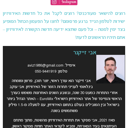
רוצים להישאר מעודכנים? רוצים לקבל את כל חדשות האירוויזיון
ישירות לטלפון הנייד ברגע פרסומם? לחצו על הפעמון הכחול המופיע
בצד ימין למטה – וכל פעם שתצא ידיעה חדשה הקשורה לאירוויזיון –
אתם תיהיו הראשונים לדעת!
אבי זייקנר
אימייל:
aviz1986@gmail.com
טלפון: 050-9441919
אבי זייקנר הוא עורך ראשי, יוצר תוכן, פרשן ומומחה
בינלאומי לענייני תחרות הזמר של האירוויזיון. אבי עוקב
אחרי התחרות כמעט 30 שנה, ובשבע השנים האחרונות משמש כעורך
הראשי והמייסד של אתר האירוויזיון הישראלי EuroMix – האתר הגדול ביותר
בישראל ובין המובילים בעולם בתחום האירוויזיון, עם למעלה מ-1.5 מיליון
משתמשים בשנה.
מאז 2021, אבי מסקר את תחרות האירוויזיון מהשטח, מתוך מתחם
העיתונאים בעיר המארחת, ומביא לקוראי האתר חוויות ממקור ראשון,