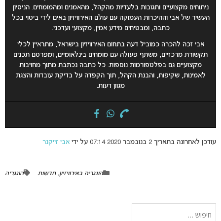
ניתוחים מקצועיים ותגובות בלעדיות מהקהל, מהאמנים ומהמומחים. הניסיון
העשיר של אבי וההיכרות העמוקה עם עולם האירוויזיון באים לידי ביטוי בכל
כתבה, ומבטיחים מידע אמין, מקצועי ועדכני.
אבי זכה להכרה כמוביל דעה בתחום האירוויזיון בישראל, מתראיין לכלי
תקשורת מרכזיים, משתף פעולה עם מומחים בינלאומיים, ומפרסם תכנים
מקצועיים גם בפלטפורמות נוספות. כל כתבה נכתבת מתוך מחויבות
לאמינות, שקיפות, והבנת הקהל, תוך הקפדה על בדיקת עובדות והצגת
מגוון דעות.
עודכן לאחרונה בתאריך 2 בנובמבר 2020 07:14 על ידי
אבי זייקנר
הונגריה באירוויזיון
,
חדשות
הונגריה