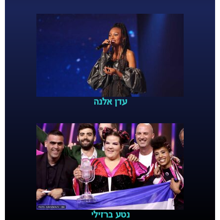
עדן אלנה
נטע ברזילי