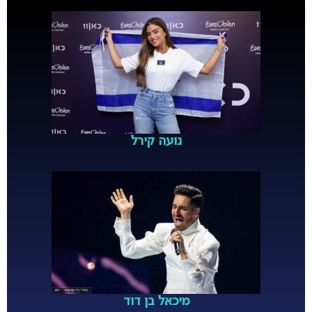
נועה קירל
מיכאל בן דוד