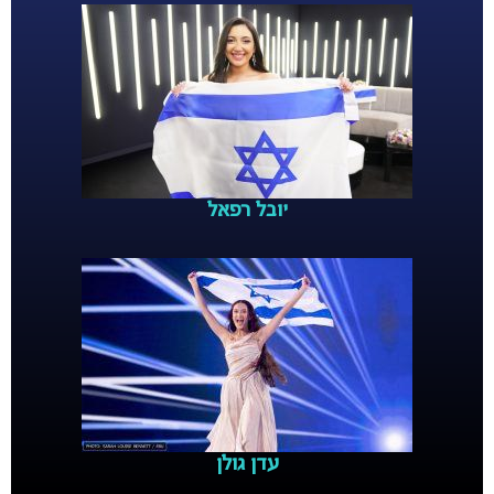
יובל רפאל
עדן גולן