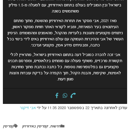
בישראל ובין המובילים בעולם בתחום האירוויזיון, עם למעלה מ-1.5 מיליון
משתמשים בשנה.
מאז 2021, אבי מסקר את תחרות האירוויזיון מהשטח, מתוך מתחם
העיתונאים בעיר המארחת, ומביא לקוראי האתר חוויות ממקור ראשון,
ניתוחים מקצועיים ותגובות בלעדיות מהקהל, מהאמנים ומהמומחים. הניסיון
העשיר של אבי וההיכרות העמוקה עם עולם האירוויזיון באים לידי ביטוי בכל
כתבה, ומבטיחים מידע אמין, מקצועי ועדכני.
אבי זכה להכרה כמוביל דעה בתחום האירוויזיון בישראל, מתראיין לכלי
תקשורת מרכזיים, משתף פעולה עם מומחים בינלאומיים, ומפרסם תכנים
מקצועיים גם בפלטפורמות נוספות. כל כתבה נכתבת מתוך מחויבות
לאמינות, שקיפות, והבנת הקהל, תוך הקפדה על בדיקת עובדות והצגת
מגוון דעות.
עודכן לאחרונה בתאריך 22 בספטמבר 2020 11:35 על ידי
אבי זייקנר
חדשות
,
קפריסין באירוויזיון
קפריסין