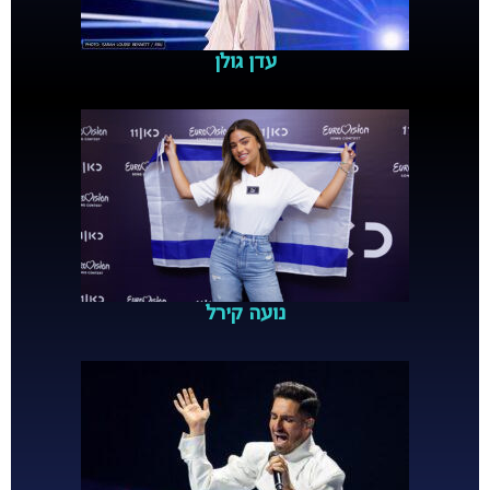
עדן גולן
נועה קירל