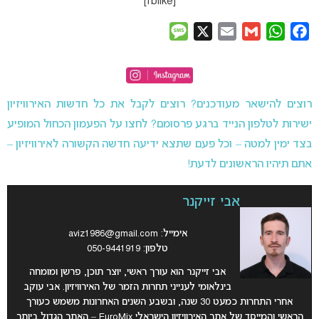
[fblike]
Message
X
Email
Gmail
WhatsApp
Facebook
רוצים להישאר מעודכנים? רוצים לקבל את כל חדשות האירוויזיון
ישירות לטלפון הנייד ברגע פרסומם? לחצו על הפעמון הכחול המופיע
בצד ימין למטה – וכל פעם שתצא ידיעה חדשה הקשורה לאירוויזיון –
אתם תיהיו הראשונים לדעת!
אבי זייקנר
אימייל:
aviz1986@gmail.com
טלפון: 050-9441919
אבי זייקנר הוא עורך ראשי, יוצר תוכן, פרשן ומומחה
בינלאומי לענייני תחרות הזמר של האירוויזיון. אבי עוקב
אחרי התחרות כמעט 30 שנה, ובשבע השנים האחרונות משמש כעורך
הראשי והמייסד של אתר האירוויזיון הישראלי EuroMix – האתר הגדול ביותר