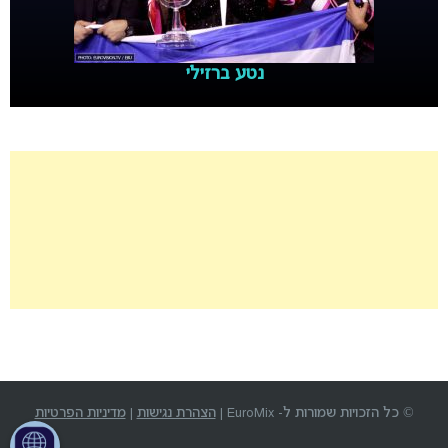
נטע ברזילי
© כל הזכויות שמורות ל- EuroMix |
הצהרת נגישות
|
מדיניות הפרטיות