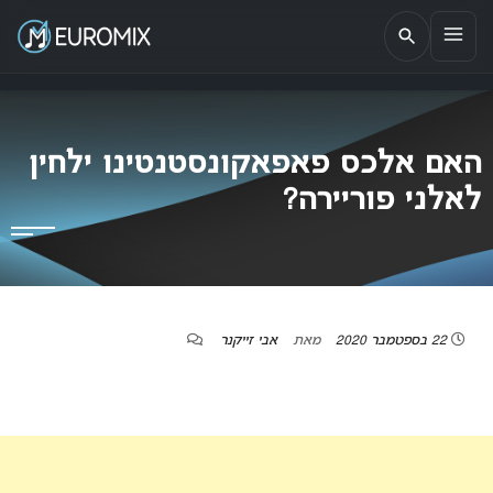
EUROMIX
אתר הבית של האירוויזיון בישראל
האם אלכס פאפאקונסטנטינו ילחין
לאלני פוריירה?
22 בספטמבר 2020
מאת
אבי זייקנר