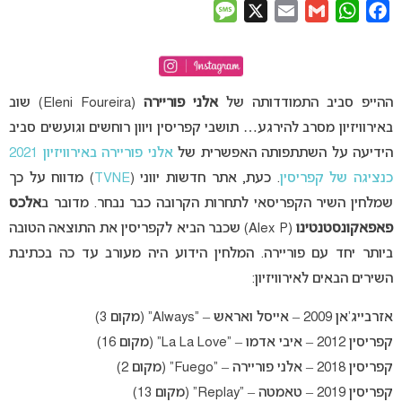
Message
X
Email
Gmail
WhatsApp
Facebook
ההייפ סביב התמודדותה של
אלני פוריירה
(Eleni Foureira) שוב
באירוויזיון מסרב להירגע… תושבי קפריסין ויוון רוחשים וגועשים סביב
הידיעה על השתתפותה האפשרית של
אלני פוריירה באירוויזיון 2021
כנציגה של קפריסין
. כעת, אתר חדשות יווני (
TVNE
) מדווח על כך
שמלחין השיר הקפריסאי לתחרות הקרובה כבר נבחר. מדובר ב
אלכס
פאפאקונסטנטינו
(Alex P) שכבר הביא לקפריסין את התוצאה הטובה
ביותר יחד עם פוריירה. המלחין הידוע היה מעורב עד כה בכתיבת
השירים הבאים לאירוויזיון:
אזרבייג’אן 2009 – אייסל ואראש – “Always” (מקום 3)
קפריסין 2012 – איבי אדמו – “La La Love” (מקום 16)
קפריסין 2018 – אלני פוריירה – “Fuego” (מקום 2)
קפריסין 2019 – טאמטה – “Replay” (מקום 13)