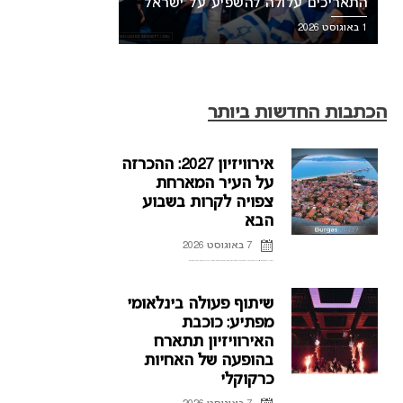
התאריכים עלולה להשפיע על ישראל
1 באוגוסט 2026
הכתבות החדשות ביותר
אירוויזיון 2027: ההכרזה
על העיר המארחת
צפויה לקרות בשבוע
הבא
7 באוגוסט 2026
ההכרזה על העיר המארחת של אירוויזיון 2027 בבולגריה, תתקיים על פי הדיווחים בשבוע הבא. רשת הטלוויזיה הבולגרית, BNT, מתייחסת לראשונה לפרסומים על חילוקי דעות עם ממשלת בולגריה על נושא בחירת ...
שיתוף פעולה בינלאומי
מפתיע: כוכבת
האירוויזיון תתארח
בהופעה של האחיות
כרקוקלי