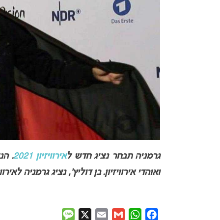
גרמניה תבחר נציג חדש ל
אירוויזיון 2021
. הנ
ואוהדי אירוויזיון. בן דוליץ’, נציג גרמניה לאירוויזיון 2020, צפוי להגיש שיר ג
Message
X
Email
Gmail
WhatsApp
Facebook