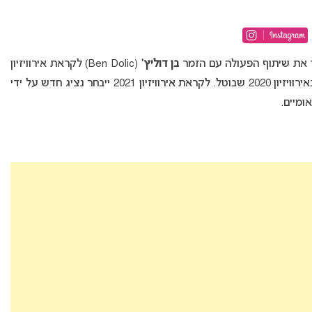
בן דוליץ’
(Ben Dolic) לקראת אירוויזיון
2021. הזמר נבחר לבצע את השיר “Violent Thing” באירוויזיון 2020 שבוטל. לקראת אירוויזיון 2021 ייבחר נציג חדש על ידי