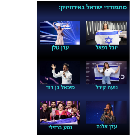
מתמודדי ישראל באירוויזיון:
יובל רפאל
עדן גולן
נועה קירל
מיכאל בן דוד
עדן אלנה
נטע ברזילי