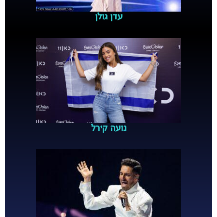
עדן גולן
נועה קירל