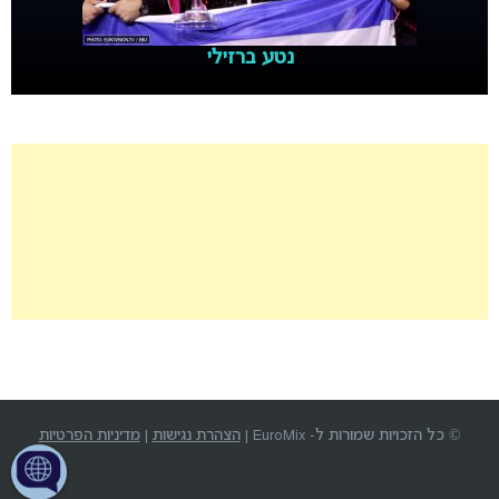
נטע ברזילי
© כל הזכויות שמורות ל- EuroMix |
הצהרת נגישות
|
מדיניות הפרטיות