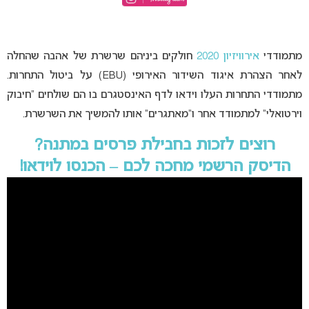
מתמודדי
אירוויזיון 2020
חולקים ביניהם שרשרת של אהבה שהחלה
לאחר הצהרת איגוד השידור האירופי (EBU) על ביטול התחרות.
מתמודדי התחרות העלו וידאו לדף האינסטגרם בו הם שולחים “חיבוק
וירטואלי” למתמודד אחר ו”מאתגרים” אותו להמשיך את השרשרת.
רוצים לזכות בחבילת פרסים במתנה?
הדיסק הרשמי מחכה לכם – הכנסו לוידאו!