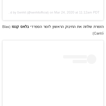
Mar 24, 2020 at 11:12am PDT
A post shared by
Senhit
(@senhitofficial) on
הזמרת שלחה את החיבוק הראשון לזמר הספרדי
בלאס קנטו
(Blas
Cantó):