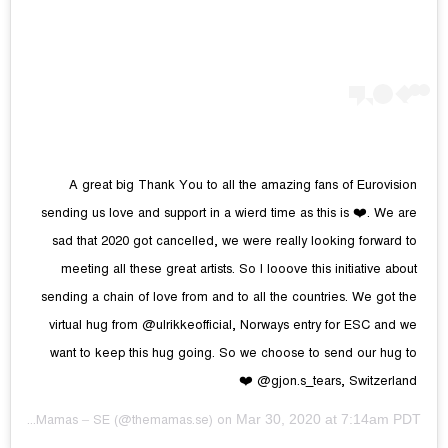
A great big Thank You to all the amazing fans of Eurovision
sending us love and support in a wierd time as this is ❤️. We are
sad that 2020 got cancelled, we were really looking forward to
meeting all these great artists. So I looove this initiative about
sending a chain of love from and to all the countries. We got the
virtual hug from @ulrikkeofficial, Norways entry for ESC and we
want to keep this hug going. So we choose to send our hug to
@gjon.s_tears, Switzerland ❤️
Mar 30, 2020 at 7:14am PDT
by
The Mamas – SE
(@themamas.se) on