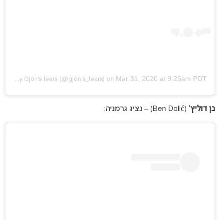
Mar 31, 2020 at 9:26am PDT
A post shared by
Gjon’s tears
(@gjon.s_tears) on
בן דוליץ’
(Ben Dolić) – נציג גרמניה: