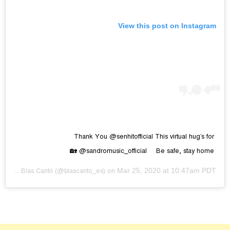
View this post on Instagram
Thank You @senhitofficial This virtual hug’s for
@sandromusic_official ⠀ Be safe, stay home 🏡
Mar 25, 2020 at 10:47am PDT
A post shared by
Blas Cantó
(@blascanto_es) on