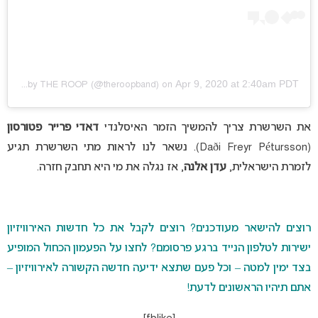
Apr 9, 2020 at 2:40am PDT
A post shared by
THE ROOP
(@theroopband) on
את השרשרת צריך להמשיך הזמר האיסלנדי
דאדי פרייר פטורסון
(Daði Freyr Pétursson). נשאר לנו לראות מתי השרשרת תגיע
לזמרת הישראלית,
עדן אלנה
, אז נגלה את מי היא תחבק חזרה.
רוצים להישאר מעודכנים? רוצים לקבל את כל חדשות האירוויזיון
ישירות לטלפון הנייד ברגע פרסומם? לחצו על הפעמון הכחול המופיע
בצד ימין למטה – וכל פעם שתצא ידיעה חדשה הקשורה לאירוויזיון –
אתם תיהיו הראשונים לדעת!