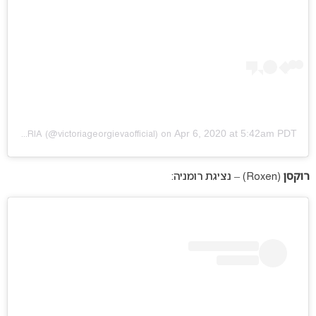
Apr 6, 2020 at 5:42am PDT
VICTORIA
(@victoriageorgievaofficial) on
רוקסן
(Roxen) – נציגת רומניה: