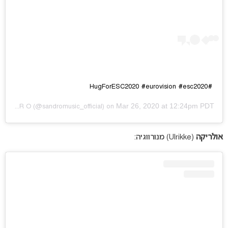
#HugForESC2020 #eurovision #esc2020
Mar 26, 2020 at 12:24pm PDT
S A N D R O
(@sandromusic_official) on
אולריקה
(Ulrikke) מנורווגיה: