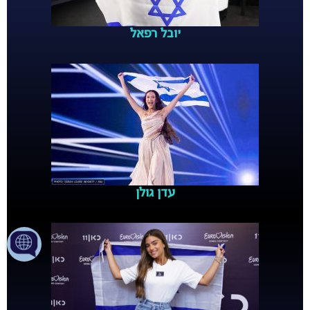
יובל רפאל
עדן גולן