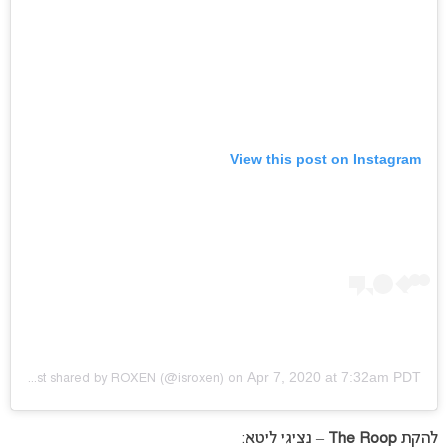
View this post on Instagram
Apr 7, 2020 at 7:32am PDT
A post shared by
ROXEN
(@isroxen) on
להקת
The Roop
– נציגי ליטא: