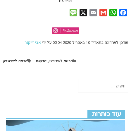
[fblike]
Message
X
Email
Gmail
WhatsApp
Facebook
עודכן לאחרונה בתאריך 10 באפריל 2020 03:04 על ידי
אבי זייקנר
הכנות לאירוויזיון
,
חדשות
הכנות לאירוויזיון
עוד כותרות