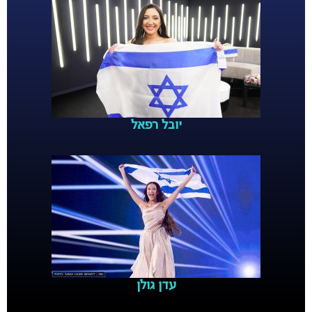
יובל רפאל
עדן גולן