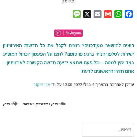
[fblike]
Message
X
Email
Gmail
WhatsApp
Facebook
רוצים להישאר מעודכנים? רוצים לקבל את כל חדשות האירוויזיון
ישירות לטלפון הנייד ברגע פרסומם? לחצו על הפעמון הכחול המופיע
בצד ימין למטה – וכל פעם שתצא ידיעה חדשה הקשורה לאירוויזיון –
אתם תיהיו הראשונים לדעת!
עודכן לאחרונה בתאריך 4 ביולי 2022 12:09 על ידי
אבי זייקנר
דנמרק באירוויזיון
,
חדשות
דנמרק