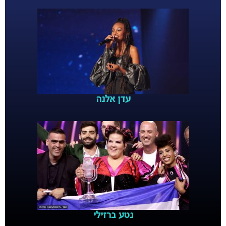
עדן אלנה
נטע ברזילי