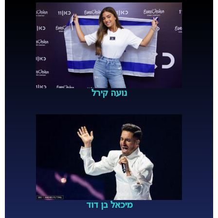
נועה קירל
מיכאל בן דוד