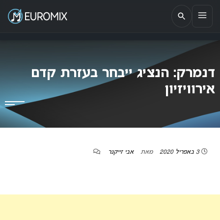
EUROMIX
אתר הבית של האירוויזיון בישראל
דנמרק: הנציג ייבחר בעזרת קדם
אירוויזיון
3 באפריל 2020
מאת
אבי זייקנר