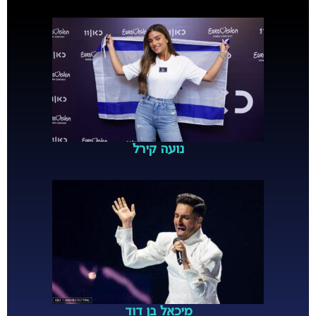
נועה קירל
מיכאל בן דוד