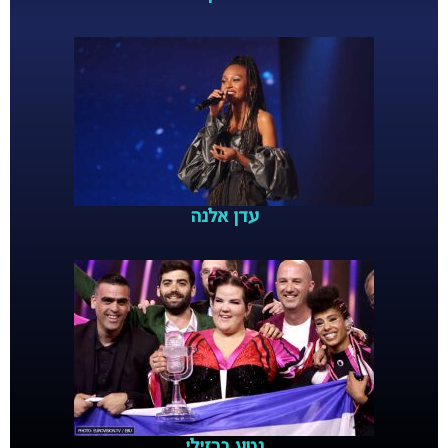
עדן אלנה
נטע ברזילי