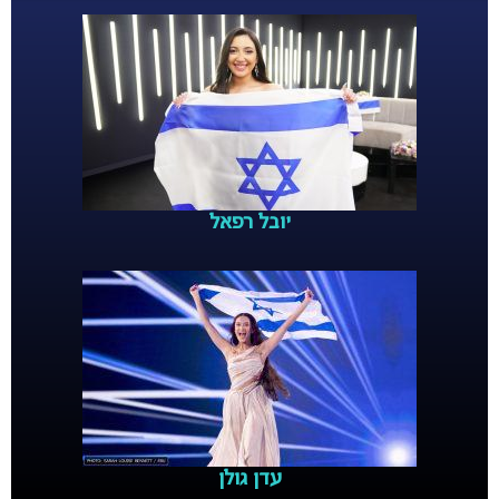
יובל רפאל
עדן גולן