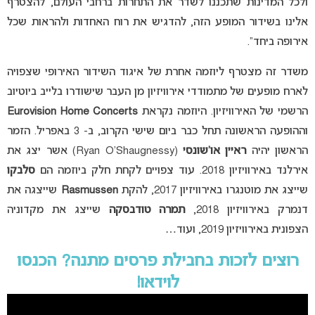
ולכל המדינות שתכננו לשדר את התחרות ברחבי העולם, להצטרף
אלינו בשידור המופע הזה, להדגיש את רוח האחדות ולהראות שכל
אירופה ביחד”.
משדר זה מצטרף ליוזמה אחרת של איגוד השידור האירופי שצפויה
לארח מופעים של מתמודדי אירוויזיון מן העבר שישודרו בלייב ביוטיוב
הרשמי של האירוויזיון. היוזמה נקראת
Eurovision Home Concerts
וההופעה הראשונה תחל כבר ביום שישי הקרוב, ב- 3 באפריל. הזמר
הראשון יהיה
ראיין או’שונסי
(Ryan O’Shaugnessy) אשר יצג את
אירלנד באירוויזיון 2018. עוד צפויים לקחת חלק ביוזמה הם
סלבקו
שייצג את מוטנגרו באירוויזיון 2017, להקת
Rasmussen
שייצגה את
דנמרק באירוויזיון 2018,
תמרה טודבסקה
שייצג את מקדוניה
הצפונית באירוויזיון 2019, ועוד…
רוצים לזכות בחבילת פרסים מתנה? הכנסו
לוידאו!