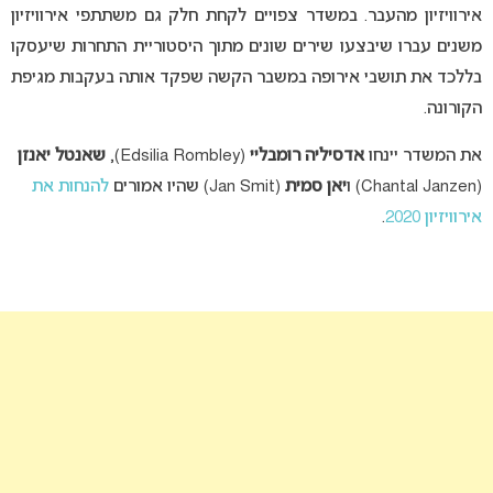
אירוויזיון מהעבר. במשדר צפויים לקחת חלק גם משתתפי אירוויזיון
משנים עברו שיבצעו שירים שונים מתוך היסטוריית התחרות שיעסקו
בללכד את תושבי אירופה במשבר הקשה שפקד אותה בעקבות מגיפת
הקורונה.
את המשדר יינחו
אדסיליה רומבליי
(Edsilia Rombley),
שאנטל יאנזן
(Chantal Janzen) ו
יאן סמית
(Jan Smit) שהיו אמורים
להנחות את
אירוויזיון 2020
.