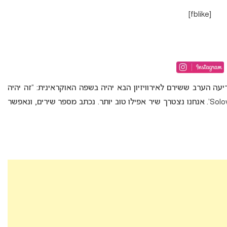
[fblike]
דיעה הערב ששירם לאירוויזיון הבא יהיה בשפה האוקראינית: “זה יהיה
שיר באוקראינית. השיר לא יהיה גרסה חדשה ל- ‘Solovey’. אנחנו נצטרך שיר אפילו טוב יותר. נכתב מספר שירים, ונאפשר