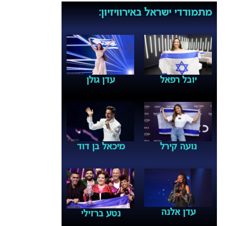
מתמודדי ישראל באירוויזיון:
יובל רפאל
עדן גולן
נועה קירל
מיכאל בן דוד
עדן אלנה
נטע ברזילי