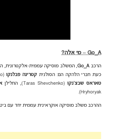
Go_A – מי אלה?
הרכב
Go_A
כעת חברי הלהקה הם: הסולנית
קטרינה פבלנקו
(Kateryna Pavlenko), המוסיקאי אשר מנגן על מספר רב של כלים –
טאראס שבצ’נקו
(Taras Shevchenko), החלילן
א
Hryhoryak).
ההרכב משלב מוסיקה אוקראינית עממית יחד עם ביטים