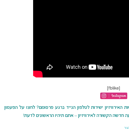
[fblike]
האירוויזיון ישירות לטלפון הנייד ברגע פרסומם? לחצו על הפעמון
 חדשה הקשורה לאירוויזיון – אתם תיהיו הראשונים לדעת!
קנר