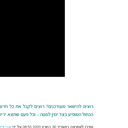
רוצים להישאר מעודכנים? רוצים לקבל את כל חדשות 
הכחול המופיע בצד ימין למטה – וכל פעם שתצא ידיעה
עודכן לאחרונה בתאריך 30 במרץ 2020 08:55 על ידי
אבי זיי