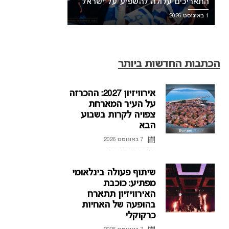
התאריכים עלולה להשפיע על ישראל
1 באוגוסט 2026
הכתבות החדשות ביותר
אירוויזיון 2027: ההכרזה
על העיר המארחת
צפויה לקרות בשבוע
הבא
7 באוגוסט 2026
ההכרזה על העיר המארחת של אירוויזיון 2027 בבולגריה, תתקיים על פי הדיווחים בשבוע הבא. רשת הטלוויזיה הבולגרית, BNT, מתייחסת לראשונה לפרסומים על חילוקי דעות עם ממשלת בולגריה על נושא בחירת ...
שיתוף פעולה בינלאומי
מפתיע: כוכבת
האירוויזיון תתארח
בהופעה של האחיות
כרקוקלי