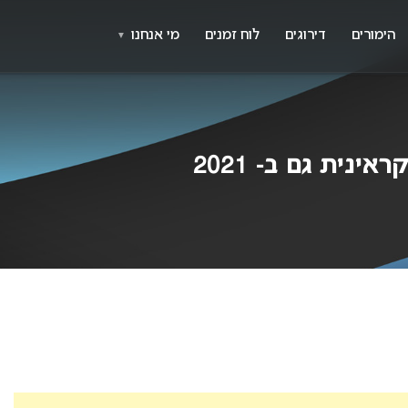
X
א
הימורים
דירוגים
לוח זמנים
מי אנחנו
▼