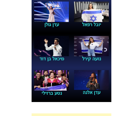
יובל רפאל
עדן גולן
נועה קירל
מיכאל בן דוד
עדן אלנה
נטע ברזילי