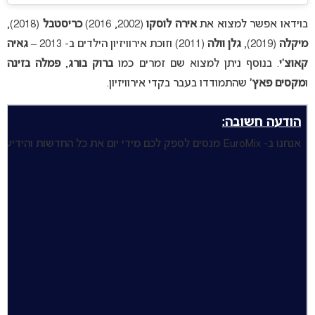
בוידאו אפשר למצוא את
אירה לוסקו
(2002, 2016)
כריסטבל
(2018),
מיקלה
(2019),
גלן וולה
(2011) וזוכת אירוויזיון הילדים ב- 2013 –
גאיה
קאוצ’י
. בנוסף ניתן למצוא שם זמרים כמו
ברוק בורג
,
פמלה בזינה
ו
מקסים פאץ’
שהתמודדו בעבר בקדי אירוויזיון.
הודעה חשובה:
א
נחנו ב- EuroMix מנסים לספק לכם מידי יום את כל החדשות והידיעות הקשורות לאירוויזיון בעברית ובממשק נוח, בהתנדבות ואהבה רבה לתחרות. אנחנו מנסים כבר תקופה ארוכה להגיע ל- 1,000 מנויים בעמוד היוטיוב שלנו, בו אנחנו מפרסמים חדשות והודעות לגבי האירוויזיון. אנחנו ממש מבקשים, הכנסו לקישור הבא והרשמו כמנויים > כך גם תקבלו התראות על כל החדשות וגם תעזרו לנו המון! תודה רבה 🙏🙏🙏.