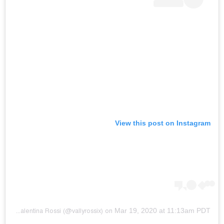
View this post on Instagram
Mar 19, 2020 at 11:13am PDT
red by
Valentina Rossi
(@vallyrossix) on