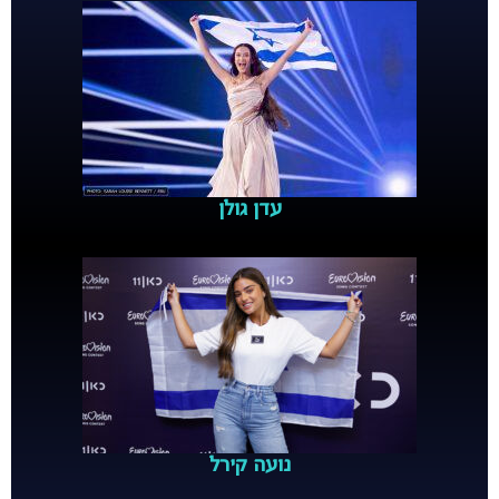
עדן גולן
נועה קירל