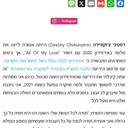
Message
X
Email
Gmail
WhatsApp
Facebook
דסטיני צ’וקוניירה
(Destiny Chukunyere) הייתה אמורה לייצג את
מלטה באירוויזיון 2020 עם השיר “All Of My Love”, אך בימים
האחרונים התבשרה כי
אירוויזיון 2020 בוטל בשל התפרצות הקורונה
.
עם פרסום הידיעה
כתבה הזמרת הצעירה לעוקביה באינסטגרם
: “זה
עתה קיבלתי את הידיעה שהאירוויזיון השנה מבוטל. כרגע אני ממתינה
שדרכי להמשך תתבהר ולמה שיקרה בפועל בשנת 2021, אני ניצבת
מול שיברון לב ועצב בזמנים הלא בטוחים והמאתגרים האלה. הבטיחות
שלנו היא מעל לכל”.
עוד מוסיפה הזמרת: “תודה לכל הצוות שלי. השנה הזו היא חוויה כל כך
גדולה ואני אסירת תודה לנצח על כל העבודה שעשיתם במסע הנפלא