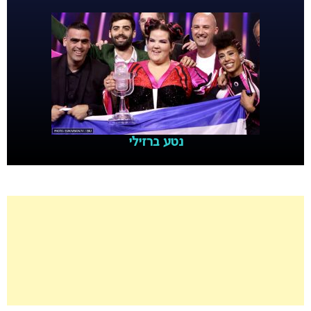
נטע ברזילי