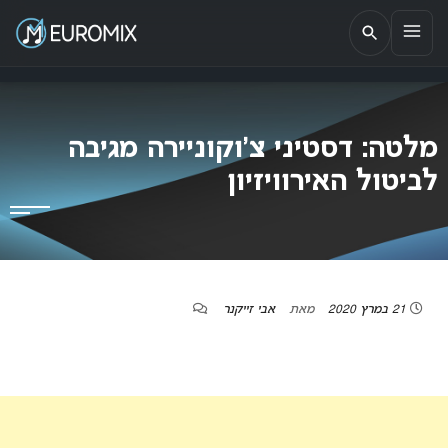
EUROMIX
אתר הבית של האירוויזיון בישראל
מלטה: דסטיני צ’וקוניירה מגיבה
לביטול האירוויזיון
21 במרץ 2020
מאת
אבי זייקנר