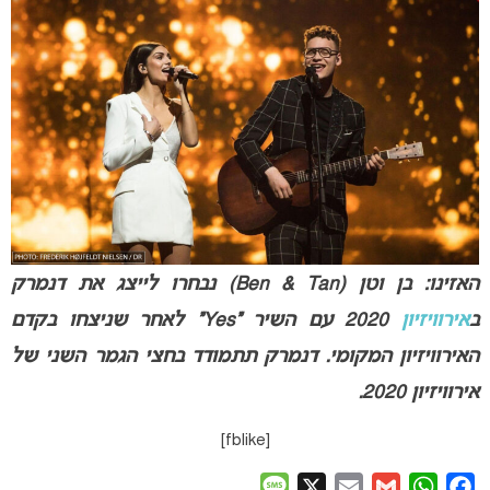
האזינו: בן וטן (Ben & Tan) נבחרו לייצג את דנמרק
ב
אירוויזיון
2020 עם השיר “Yes” לאחר שניצחו בקדם
האירוויזיון המקומי. דנמרק תתמודד בחצי הגמר השני של
אירוויזיון 2020.
[fblike]
Message
X
Email
Gmail
WhatsApp
Facebook