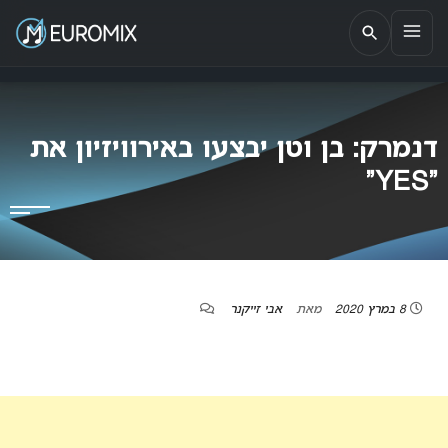
EUROMIX
אתר הבית של האירוויזיון בישראל
דנמרק: בן וטן יבצעו באירוויזיון את
“YES”
8 במרץ 2020
מאת
אבי זייקנר