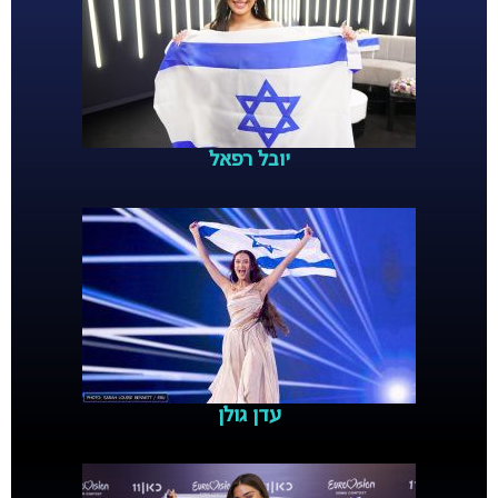
יובל רפאל
עדן גולן