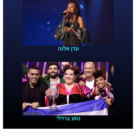
עדן אלנה
נטע ברזילי