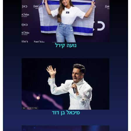
נועה קירל
מיכאל בן דוד