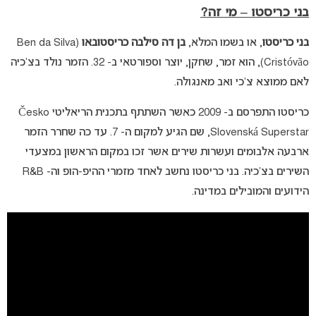
בני כריסטו – מי זה?
בני כריסטו
, או בשמו המלא,
בן דה סילבה כריסטובאו
(Ben da Silva
Cristóvão), הוא זמר, שחקן, יוצר וספורטאי ב- 32. הזמר נולד בצ’כיה
לאם ממוצא צ’כי ואב מאנגולה.
כריסטו התפרסם ב- 2009 כאשר השתתף בתכנית הריאליטי Česko
Slovenská Superstar, שם הגיע למקום ה- 7. עד כה שחרר הזמר
ארבעה אלבומים ועשרות שירים אשר זכו במקום הראשון במצעדי
השירים בצ’כיה. בני כריסטו נחשב לאחד מזמרי ההיפ-הופ וה- R&B
הידועים והמובילים במדינה.