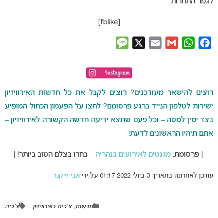
לגמר התחרות.
[fblike]
Message
X
Email
Gmail
WhatsApp
Facebook
רוצים להישאר מעודכנים? רוצים לקבל את כל חדשות האירוויזיון
ישירות לטלפון הנייד ברגע פרסומם? לחצו על הפעמון הכחול המופיע
בצד ימין למטה – וכל פעם שתצא ידיעה חדשה הקשורה לאירוויזיון –
אתם תיהיו הראשונים לדעת!
| פרסומת:
מגנטים לאירועים בנהריה
– בחרו בצלם הטוב ביותר! |
עודכן לאחרונה בתאריך 3 ביולי 2022 01:17 על ידי
אבי זייקנר
חדשות
,
צ'כיה באירוויזיון
צ'כיה