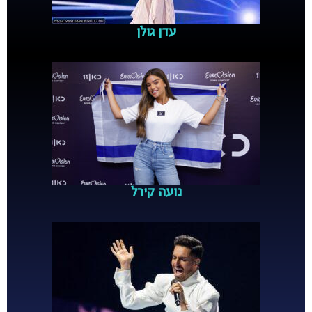
עדן גולן
נועה קירל