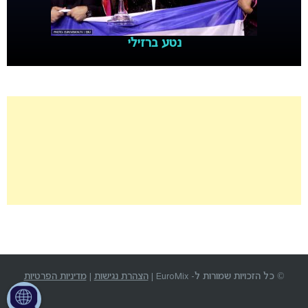
נטע ברזילי
© כל הזכויות שמורות ל- EuroMix |
הצהרת נגישות
|
מדיניות הפרטיות