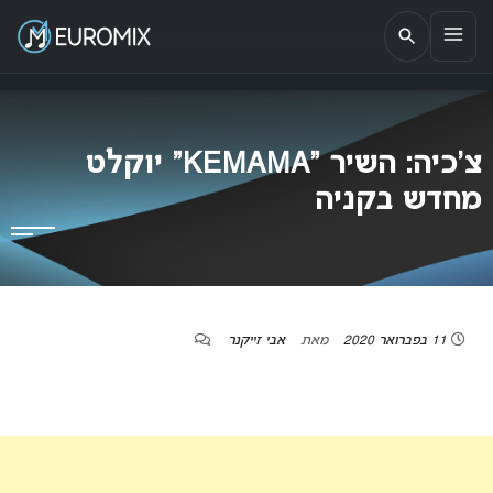
EUROMIX
אתר הבית של האירוויזיון בישראל
צ’כיה: השיר “KEMAMA” יוקלט
מחדש בקניה
11 בפברואר 2020
מאת
אבי זייקנר