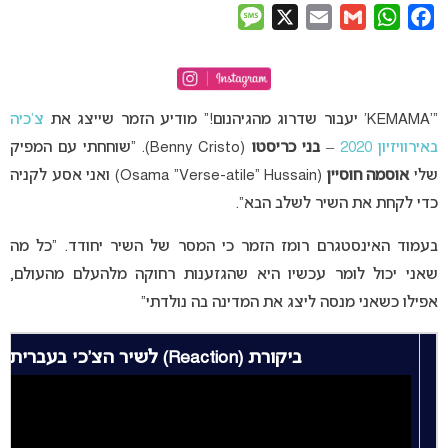
Message
X
Email
Gmail
WhatsApp
Facebook
“‘KEMAMA’ יעבור שדרוג מהגיהנום!” מודיע הזמר שייצג את
צ’כיה
באירוויזיון 2020
–
בני כריסטו
(Benny Cristo). “שוחחתי עם המפיק
שלי
אוסמה חוסיין
(Osama “Verse-atile” Hussain) ואני אסע לקניה
כדי לקחת את השיר לשלב הבא”.
בעמוד האינסטגרם רומז הזמר כי המסר של השיר יחודד. “כל מה
שאני יכול לומר עכשיו היא שהגזענות רחוקה מלהעלם מהעולם,
אפילו כשאני מנסה ליצג את המדינה בה נולדתי”
ביקורת (Reaction) לשיר הצ’כי בעברית: