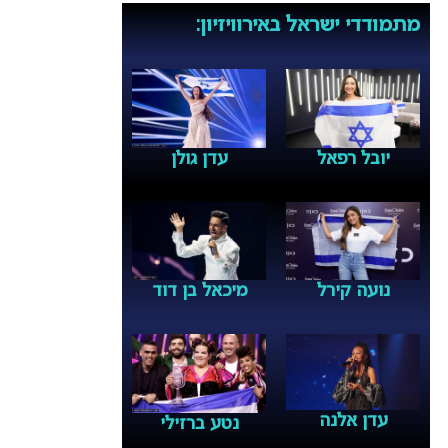
מתמודדי ישראל באירוויזיון:
יובל רפאל
עדן גולן
נועה קירל
מיכאל בן דוד
עדן אלנה
נטע ברזילי