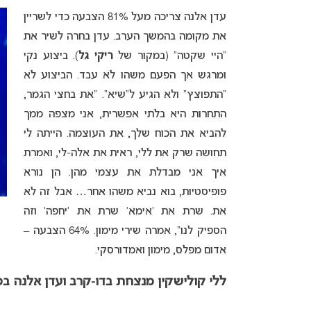
עדן אלנה צריכה מעל 81% הצבעה כדי לשריין
את מקומה בהמשך הערב. עדן בחרה לשיר את
“היי שקטה” (במקור של
ריקי גל
). ביצוע נקי
ומרגש אך הפעם משהו לא עבד. הביצוע לא
“התפוצץ” ולא הגיע ל”שיא”. “את בחצי הגמר,
התחרות היא בלתי אפשרית, אני מצפה ממך
להביא את הכוח שלך, את העוצמה. הייתה לי
תחושה שרק את ללי, ראית את אלה-לי, ואמרת
איך אני מבדלת את עצמי מהן. הן נורא
פופיסטיות, בוא נביא משהו אחר… אבל זה לא
את. שרת את ‘אימא’ שרת את ‘יחפה’ וזה
הספיק לנו”, אמרה שירי מימון. 64% הצבעה –
אדום מפלס, מימון ואמדורסקי.
ללי קולישקין מנצחת בדו-קרב ועדן אלנה ב