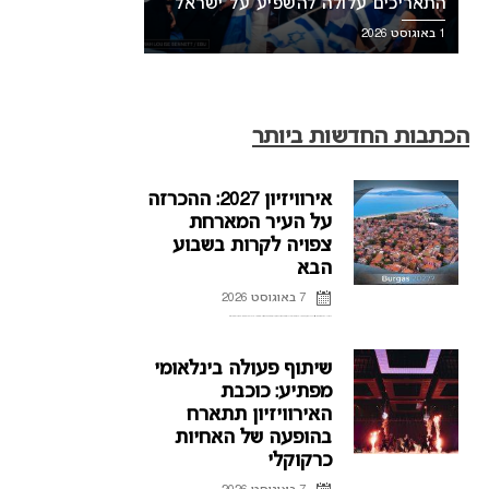
התאריכים עלולה להשפיע על ישראל
1 באוגוסט 2026
הכתבות החדשות ביותר
אירוויזיון 2027: ההכרזה
על העיר המארחת
צפויה לקרות בשבוע
הבא
7 באוגוסט 2026
ההכרזה על העיר המארחת של אירוויזיון 2027 בבולגריה, תתקיים על פי הדיווחים בשבוע הבא. רשת הטלוויזיה הבולגרית, BNT, מתייחסת לראשונה לפרסומים על חילוקי דעות עם ממשלת בולגריה על נושא בחירת ...
שיתוף פעולה בינלאומי
מפתיע: כוכבת
האירוויזיון תתארח
בהופעה של האחיות
כרקוקלי