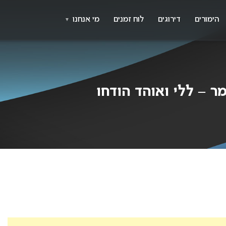
X
א
הימורים
דירוגים
לוח זמנים
מי אנחנו
▼
ר – ללי ואוהד הודחו