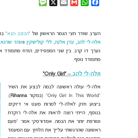
Message
X
Email
Gmail
WhatsApp
Facebook
הערב שודר חצי הגמר הראשון של “
הכוכב הבא
” בו
אלה-לי להב
,
עדן אלנה
,
ללי קולישקין
ו
אוהד שרגא
י
נערך דו קרב. בין שני המפסידים, הודח מתמודד 
מתמודד נוסף.
אלה-לי להב
– “Only Girl”
אלה-לי עולה ראשונה לבמה לבצע את השיר
“Only Girl In This World” (במקור
Rihanna
).
ביצוע חזק לאלה-לי למרות מעט אי דיוקים.
בנוסף, הייתי רוצה לראות את אלה-לי רוקדת
וטורפת יותר את הבמה. אמדורסקי אמר: “פעם
ראשונה שהרגשתי עלייך את הלחץ. עם המעמד