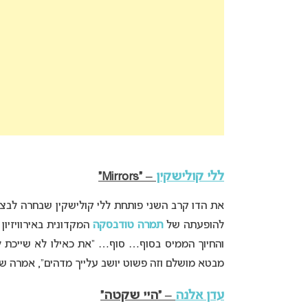
ללי קולישקין
– “Mirrors”
את הדו קרב השני פותחת ללי קולישקין שבחרה לבצע את השיר “rors
להופעתה של
תמרה טודבסקה
והחיוך הממיס בסוף… סוף… “את כאילו לא שייכת ל
מבטא מושלם וזה פשוט יושב עלייך מדהים”, אמרה שירי מימון. 80% הצבעה – אד
עדן אלנה
– “היי שקטה”