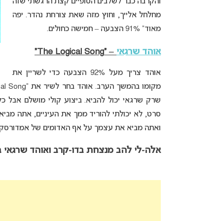
והקרבה כבר לשלבים הסופיים קצת הרגשתי שזה
מחלחל אלייך, וחוץ מזה שאת צורחת נהדר. יפה
מאוד” 91% הצבעה – חמישה כחולים.
אוהד שרגאי
– “The Logical Song”
אוהד צריך מעל 92% הצבעה כדי לשריין את
מקומו בהמשך הערב. אוהד בחר לשיר את “The Logical Song” (במקור של
שרק שרגאי יכול להביא. ביצוע קולי מושלם אבל כל
סרט, לא יכולתי להוריד ממך את העיניים, אתה מביא
ואתה מביא את עצמך על אף האדומים של אמדורסקי. אתה אלוף”. 60% הצבעה 
אלה-לי להב מנצחת בדו-קרב ואוהד שרגאי 