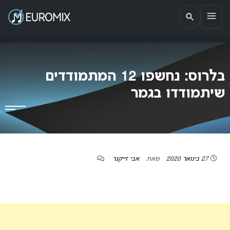
EUROMIX
אתר הבית של האירוויזיון בישראל
בלרוס: נחשפו 12 המתמודדים
שיתמודדו בגמר
27 בינואר 2020
מאת
אבי זייקנר