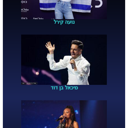
נועה קירל
מיכאל בן דוד