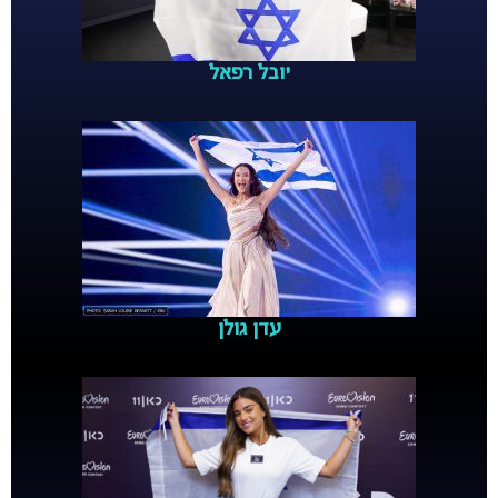
יובל רפאל
עדן גולן