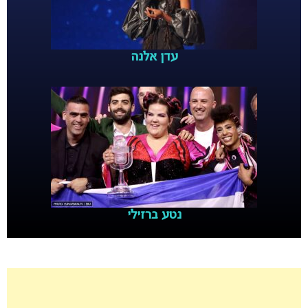
עדן אלנה
נטע ברזילי