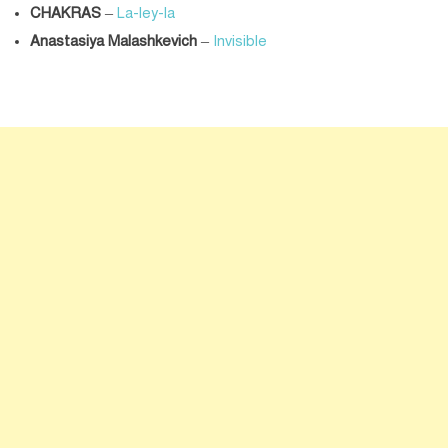
CHAKRAS
–
La-ley-la
Anastasiya Malashkevich
–
Invisible