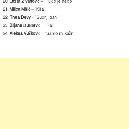
20.
Lazar Živanović
– “Puklo je nebo”
21.
Milica Mišić
– “Kiša”
22.
Thea Devy
– “Sudnji dan”
23.
Biljana Đurđević
– “Raj”
24.
Aleksa Vučković
– “Samo mi kaži”