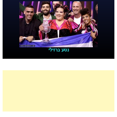
נטע ברזילי