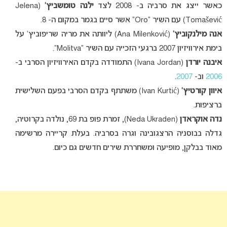
כאשר ייצג את סרביה ב- 2008 לצד
ילנה טומשביץ’
(Jelena
Tomašević) עם השיר “Oro” אשר סיים בגמר במקום ה- 8.
אנה מילנקוביץ’
(Ana Milenković) ליוותה את מריה שריפוביץ’ על
בימת אירוויזיון 2007 ברגעי הזכייה עם השיר “Molitva”.
איבנה יורדן
(Ivana Jordan) התמודדה בקדם האירוויזיון הסרבי ב-
2006
וב-
2007
.
איוון קורטיץ’
(Ivan Kurtić) משתתף בקדם הסרבי בפעם השלישית
ברציפות.
נדה אוקראדן
(Neda Ukraden), זמרת פופ בת 69, נולדה בקרוטיה,
גדלה בבוסניה הרצגובינה וגרה בסרביה. בעלת קריירה מרשימה
מאוד בבלקן, מופיעה ומשחררת שירים חדשים גם כיום.