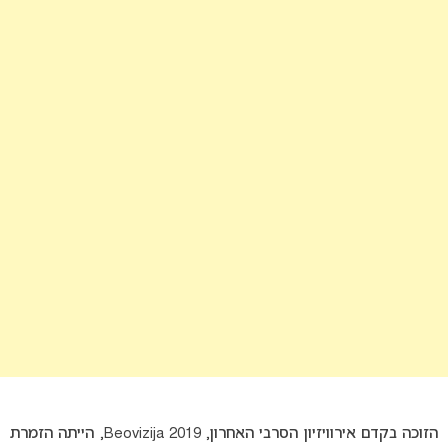
הזוכה בקדם אירוויזיון הסרבי האחרון, Beovizija 2019, הייתה הזמרת