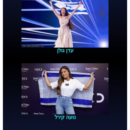
עדן גולן
נועה קירל