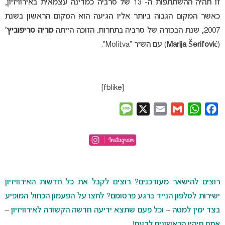
זו תהיה ההשתתפות ה- 13 של סרביה כמדינה עצמאית באירוויזיון,
כאשר המקום הגבוה ביותר אליו הגיעה הוא המקום הראשון בשנת
2007, שנת הבכורה של סרביה בתחרות. הזוכה הייתה
מריה סריפוביץ’
(
Marija Šerifović
) עם השיר “Molitva”.
[fblike]
Message
X
Email
Gmail
WhatsApp
Facebook
רוצים להישאר מעודכנים? רוצים לקבל את כל חדשות האירוויזיון
ישירות לטלפון הנייד ברגע פרסומם? לחצו על הפעמון הכחול המופיע
בצד ימין למטה – וכל פעם שתצא ידיעה חדשה הקשורה לאירוויזיון –
אתם תיהיו הראשונים לדעת!