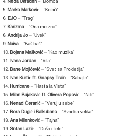
4.
Neda Ukraden
– “Bomba”
5.
Marko Marković
– “Kolači”
6.
EJO
– “Trag”
7.
Karizma
– “Ona me zna”
8.
Andrija Jo
– “Uvek”
9.
Naiva
– “Baš baš”
10.
Bojana Mašković
– “Kao muzika”
11.
Ivana Jordan
– “Vila”
12.
Bane Mojićević
– “Svet sa Prokletija”
13.
Ivan Kurtić ft. Geapsy Train
– “Sabajle”
14.
Hurricane
– “Hasta la Vista”
15.
Milan Bujaković ft. Olivera Popović
– “Niti”
16.
Nenad Ćeranić
– “Veruj u sebe”
17.
Bora Dugić i Balkubano
– “Svadba velika”
18.
Ana Milenković
– “Tajna”
19.
Srđan Lazić
– “Duša i telo”