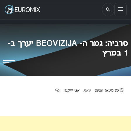
EUROMIX
אתר הבית של האירוויזיון בישראל
סרביה: גמר ה- BEOVIZIJA יערך ב-
1 במרץ
25 בינואר 2020
מאת
אבי זייקנר