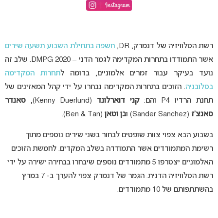
רשת הטלוויזיה של דנמרק, DR,
חשפה בתחילת השבוע תשעה שירים
אשר התמודדו בתחרות המקדימה לגמר הדני – DMPG 2020. שלב זה
נועד בעיקר עבור זמרים אלמוניים, בדומה ל
תחרות המקדימה
בסלובניה
. הזוכים בתחרות המקדימה נבחרו על ידי קהל המאזינים של
תחנת הרדיו P4 והם:
קני דוארלונד
(Kenny Duerlund),
סאנדר
סאנצ’ז
(Sander Sanchez) ו
בן וטאן
(Ben & Tan).
בשבוע הבא צפוי צוות שופטים לבחור בשני שירים נוספים מתוך
רשימת המתמודדים אשר התמודדה בשלב המקדים. לחמשת הזוכים
האלמוניים יצטרפו 5 מתמודדים נוספים שיבחרו בבחירה ישירה על ידי
רשת הטלוויזיה הדנית. הגמר של דנמרק צפוי להערך ב- 7 במרץ
בהשתתפותם של 10 מתמודדים.