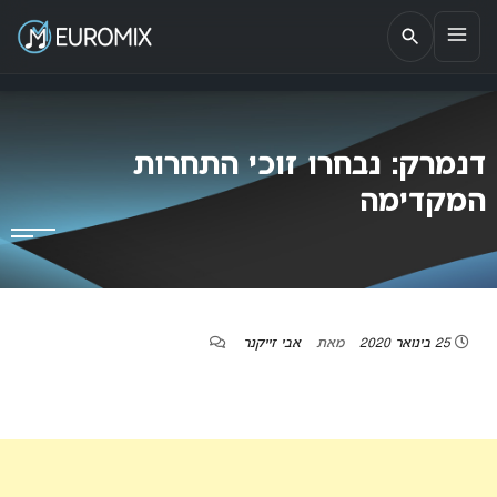
EUROMIX
אתר הבית של האירוויזיון בישראל
דנמרק: נבחרו זוכי התחרות
המקדימה
25 בינואר 2020
מאת
אבי זייקנר