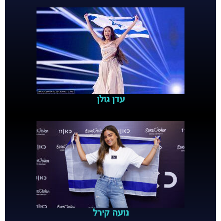
עדן גולן
נועה קירל