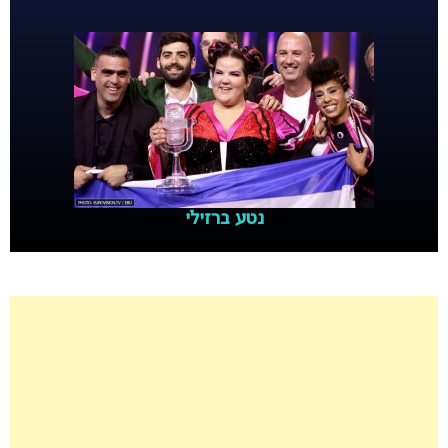
נטע ברזילי