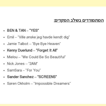
המתמודדים בשלב המקדים:
BEN & TAN – “YES”
Emil – “Ville ønske jeg havde kendt dig”
Jamie Talbot – “Bye Bye Heaven”
Kenny Duerlund – “Forget It All”
Mielou – “We Could Be So Beautiful”
Nick Jones – “2AM”
SamSara – “For You”
Sander Sanchez – “SCREENS”
Søren Okholm – “Impossible Dreamers”