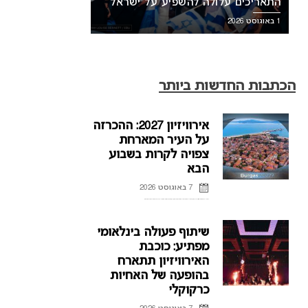
התאריכים עלולה להשפיע על ישראל
1 באוגוסט 2026
הכתבות החדשות ביותר
אירוויזיון 2027: ההכרזה
על העיר המארחת
צפויה לקרות בשבוע
הבא
7 באוגוסט 2026
ההכרזה על העיר המארחת של אירוויזיון 2027 בבולגריה, תתקיים על פי הדיווחים בשבוע הבא. רשת הטלוויזיה הבולגרית, BNT, מתייחסת לראשונה לפרסומים על חילוקי דעות עם ממשלת בולגריה על נושא בחירת ...
שיתוף פעולה בינלאומי
מפתיע: כוכבת
האירוויזיון תתארח
בהופעה של האחיות
כרקוקלי