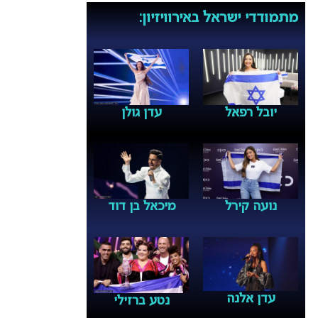
מתמודדי ישראל באירוויזיון:
יובל רפאל
עדן גולן
נועה קירל
מיכאל בן דוד
עדן אלנה
נטע ברזילי