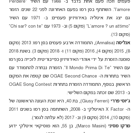
פעמים וזכה פעם אחת בלבד ב- 1988 עם השיר “Perdere
l’amore”. השתתף בסן רמו בפעם האחרונה לפני 22 שנים. הזמר
גם יצג את איטליה באירוויזיון פעמיים: ב- 1971 עם השיר
“L’amore ? un attimo” (מקום 5) וב- 1973 עם “Chi sar? con te”
(מקום 13).
אנליסה
(Annalisa), התמודדה ארבע פעמים בסן רמו: 2013 (מקום
8), 2015 (מקום 4), 2016 (מקום 11) ו- 2018 (מקום 3). בשנת 2018
סומנה הזמרת על ידי אוהדי האירוויזיון כפייבוריטית לזכייה בסן רמו
עם השיר “Il Mondo Prima Di Te”. הזמרת נבחרה להתמודד עם
השיר בתחרות ה- OGAE Second Chance שם קטפה את המקום
הראשון. בנוסף, התמודדה הזמרת בתחרות OGAE Song Contest
ב- 2013 שם זכתה במקום השלישי.
ג’יוסי פררי
(Giusy Ferreri), בת 40, היא זוכת העונה הראשונה של
ה- X Factor האיטלקי ב- 2008, השתתפה בסן רמו בשנים 2011
(מקום 10), 2014 (מקום 9) וב- 2017 (לא עלתה לגמר).
מרקו מסיני
(Marco Masini), בן 55, הוא מוסיקאי איטלקי ידוע