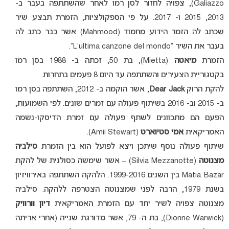
Galiazzo), צפויה לחזור לסן רמו לאחר שהשתתפה בעבר ב-
2013, 2015 ו- 2017. על פי הספקולציות, הזמרת תבצע שיר
שכתב לה הזמר הידוע מחמוד (Mahmood) אשר כבר כתב לה
בעבר את השיר “L’ultima canzone del mondo”.
הזמרת
מיאטה
(Mietta), בת 50, זכתה ב- 1988 בסן רמו
בקטגוריית הצעירים והשתתפה עד היום 8 פעמים בתחרות.
להקת הרוק
Dear Jack
, אשר הוקמה ב- 2012, השתתפה בסן רמו
ב- 2015 וב- 2016 בשיתוף פעולה עם זמרים שונים. לפי השמועות,
הפעם הם מתכוונים לשתף פעולה עם זמרת הדיסקו-נשמה
האמריקאית
אמי סטיוארט
(Amii Stewart).
שיתוף פעולה נוסף שיתכן ויצא לפועל הוא בין הזמרת
סילביה
מצנוטה
(Silvia Mezzanotte) – אשר שימשה כסולנית של להקת
Matia Bazar בין השנים 1999-2016. הלהקה השתתפה באירוויזיון
בשנת 1979, הרבה לפני שמצנוטה הצטרפה ללהקה. סילביה
מצנוטה צפויה לשיר יחד עם הזמרת האמריקאית
דיון וורוויק
(Dionne Warwick), בת ה- 79, אשר מדורגת שנייה (אחרי אריתה