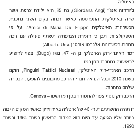
באיטליה.
ג’יורדנה אנג’י
(Giordana Angi), בת 25, היא ילידת צרפת אשר
שרה באיטלקית. התפרסמה כאשר זכתה בקום השני בתכנית
הכשרונות האיטלקית “Amici di Maria De Filippi”. על פי
הספקולציות יתכן כי הזמרת הצרפתיה תשתף פעולה עם זוכה
תחרות הכשרונות אלברטו אורסו (Alberto Urso).
זמר האינדי-רוק האיטלקי בן ה- 47,
בוגו
(Bugo), צפוי להופיע
לראשונה בתחרות הסן רמו.
הרכב האינדי-רוק האיטלקי,
Pinguini Tattici Nucleari
, הוקם
בשנת 2010 וככל הנראה חברי ההרכב מתכוננים להופעת הבכורה
שלהם בתחרות.
הרכב רוק נוסף צפוי להתמודד בסן רמו ושמו –
Canova
.
זו תהיה ההשתתפות ה- 46 של איטליה באירוויזיון כאשר המקום הגבוה
ביותר אליו הגיעה עד היום הוא המקום הראשון בשנת 1964 ובשנת
1990.