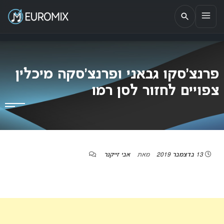
EUROMIX
אתר הבית של האירוויזיון בישראל
פרנצ’סקו גבאני ופרנצ’סקה מיכלין
צפויים לחזור לסן רמו
13 בדצמבר 2019
מאת
אבי זייקנר