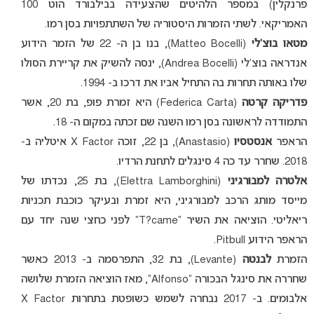
פרנקלין) במספר הלהיטים שהצעידה בבילבורד הוט 100
האמריקאי. לשתי הזמרות היסטוריה של השתתפויות בסן רמו.
מטאו בוצ’לי
(Matteo Bocelli), בנו בן ה- 22 של הזמר הידוע
אנדראה בוצ’לי (Andrea Bocelli), ינסה להשיק את קריירת הסולו
שלו באותה תחרות בה התחיל אביו את דרכו ב- 1994.
פדריקה קרטה
(Federica Carta) היא זמרת פופ, בת 20, אשר
התמודדה לראשונה בסן רמו השנה שם זכתה במקום ה- 18.
הראפר
אנסטסיו
(Anastasio), בן 22, זוכה X Factor איטליה ב-
2018. שחרר עד כה 4 סינגלים לתחנת הרדיו.
אלטרה למבורגיני
(Elettra Lamborghini), בת 25, נכדתו של
מייסד מותג הרכב למבורגיני, היא זמרת ובעיקר כוכבת תכניות
ריאליטי. הוציאה את השיר “T?came” לפני כחצי שנה יחד עם
הראפר הידוע Pitbull.
הזמרת
לבנטה
(Levante), בת 32, התפרסמה ב- 2013 כאשר
שחררה את סינגל הבכורה “Alfonso”, מאז הוציאה הזמרת שלושה
אלבומים. ב- 2017 נבחרה לשמש כשופטת בתחרות X Factor