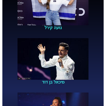
נועה קירל
מיכאל בן דוד