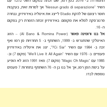
התמודדה ב- 2016 בסן רמו, שם זכתה במקום השני בלבד עם
השיר “Nessun grado di separazione” אך למרות זאת, בעקבות
חוסר רצונם של להקת Stadio לייצג את איטליה באירוויזיון, נבחרה
פרנצ’סקה למלא את מקומם. באירוויזיון זכתה הזמרת רק במקום
ה- 16.
אל בנו ורומינה פאוור
(Al Bano & Romina Power) – הזוג
האיטלקי שהתגרש ב- 1999, השתתף ב- 5 תחרויות סן רמו ואף
זכה ב- 1984 עם השיר “Ci Sar?”, יצג את איטליה באירוויזיון
פעמיים: ב- 1976 עם השיר “We’ll Live It All Again” (מקום 7) וב-
1985 עם “Magic Oh Magic” (מקום 7). מאז 1991 הזוג לא הופיע
על בימת הסן רמו, אך אל בנו בן ה- 76 השתתף בתחרות 7 פעמים
נוספות לבדו.