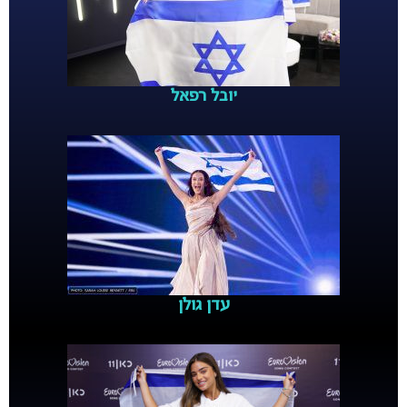
יובל רפאל
עדן גולן