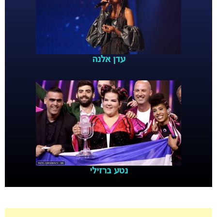
עדן אלנה
נטע ברזילי