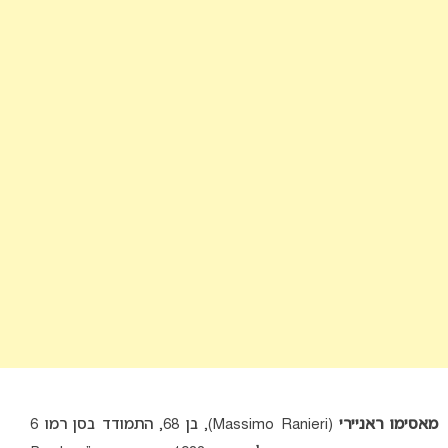
מאסימו ראניירי
(Massimo Ranieri), בן 68, התמודד בסן רמו 6