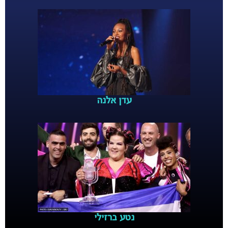
עדן אלנה
נטע ברזילי