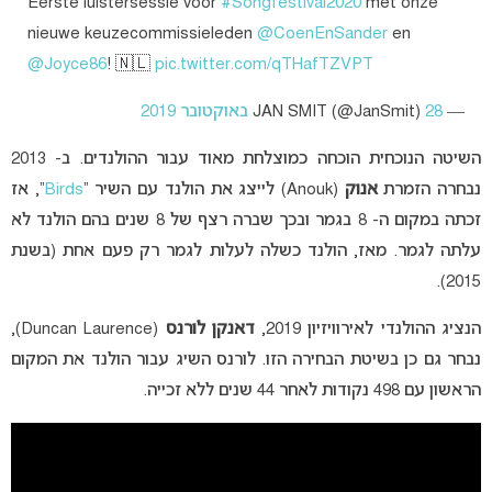
Eerste luistersessie voor
#Songfestival2020
met onze
nieuwe keuzecommissieleden
@CoenEnSander
en
@Joyce86
! 🇳🇱
pic.twitter.com/qTHafTZVPT
— JAN SMIT (@JanSmit)
28 באוקטובר 2019
השיטה הנוכחית הוכחה כמוצלחת מאוד עבור ההולנדים. ב- 2013
נבחרה הזמרת
אנוק
(Anouk) לייצג את הולנד עם השיר “
Birds
“, אז
זכתה במקום ה- 8 בגמר ובכך שברה רצף של 8 שנים בהם הולנד לא
עלתה לגמר. מאז, הולנד כשלה לעלות לגמר רק פעם אחת (בשנת
2015).
הנציג ההולנדי לאירוויזיון 2019,
דאנקן לורנס
(Duncan Laurence),
נבחר גם כן בשיטת הבחירה הזו. לורנס השיג עבור הולנד את המקום
הראשון עם 498 נקודות לאחר 44 שנים ללא זכייה.