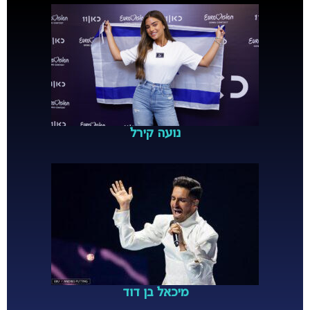
נועה קירל
מיכאל בן דוד