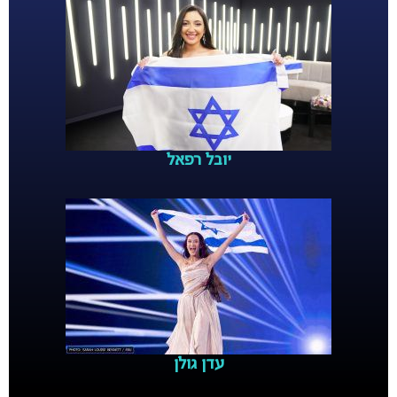
יובל רפאל
עדן גולן