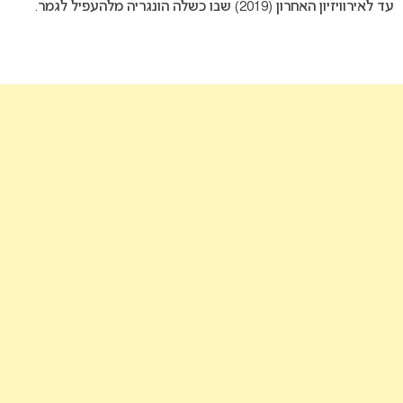
עד לאירוויזיון האחרון (2019) שבו כשלה הונגריה מלהעפיל לגמר.