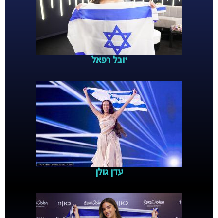
יובל רפאל
עדן גולן