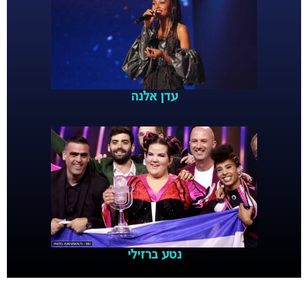
עדן אלנה
נטע ברזילי