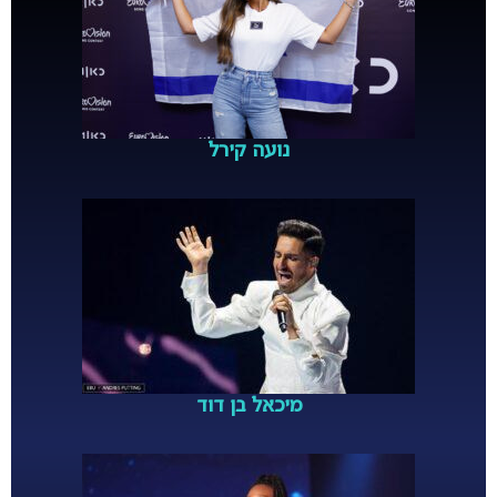
נועה קירל
מיכאל בן דוד