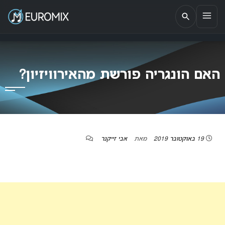
EUROMIX
אתר הבית של האירוויזיון בישראל
האם הונגריה פורשת מהאירוויזיון?
19 באוקטובר 2019
מאת
אבי זייקנר