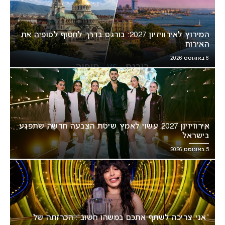
המירוץ לאירוויזיון 2027: בורגס בדרך לחטוף לסופיה את
האירוח
6 באוגוסט 2026
אירוויזיון 2027 עשוי לאמץ שיטת הצבעה חדשה שתפגע
בישראל
5 באוגוסט 2026
“אני צריכה לשתף אתכם במשהו חשוב”: הכרזתה של