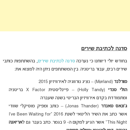
סדנה לכתיבת שירים
בחודש יולי דיווחנו כי נערכה
סדנה לכתיבת שירים
, בהשתתפות כותבי
שירים רבים, עבור בריטניה. בין המשתתפים ניתן היה למצוא את:
מורלנד
(Mørland) – נציג נורווגיה לאירוויזיון 2015
הולי טנדי
(Holly Tandy) – פיינליסטית X Factor בריטניה
ומתמודדת בקדם אירוויזיון הבריטי בשנה שעברה
ג’ונאס טאנדר
(Jonas Thander) – כותב ומפיק מוסיקלי שוודי
אשר כתב את השיר הליטאי לשנת 2016 “I’ve Been Waiting for
This Night” אשר הגיע למקום ה- 9 בגמר. כתב בעבר גם ל
אריאנה