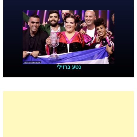
נטע ברזילי