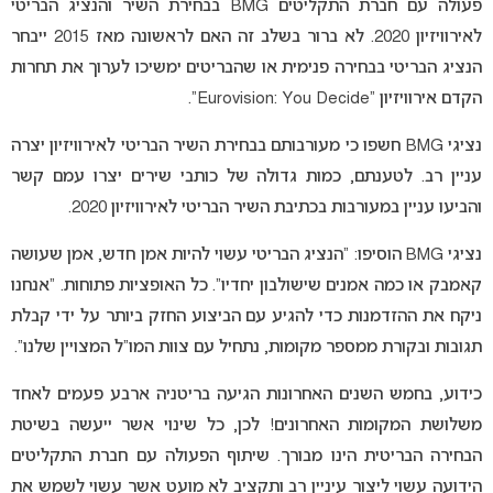
פעולה עם חברת התקליטים BMG בבחירת השיר והנציג הבריטי
לאירוויזיון 2020. לא ברור בשלב זה האם לראשונה מאז 2015 ייבחר
הנציג הבריטי בבחירה פנימית או שהבריטים ימשיכו לערוך את תחרות
הקדם אירוויזיון “Eurovision: You Decide”.
נציגי BMG חשפו כי מעורבותם בבחירת השיר הבריטי לאירוויזיון יצרה
עניין רב. לטענתם, כמות גדולה של כותבי שירים יצרו עמם קשר
והביעו עניין במעורבות בכתיבת השיר הבריטי לאירוויזיון 2020.
נציגי BMG הוסיפו: “הנציג הבריטי עשוי להיות אמן חדש, אמן שעושה
קאמבק או כמה אמנים שישולבון יחדיו”. כל האופציות פתוחות. “אנחנו
ניקח את ההזדמנות כדי להגיע עם הביצוע החזק ביותר על ידי קבלת
תגובות ובקורת ממספר מקומות, נתחיל עם צוות המו”ל המצויין שלנו”.
כידוע, בחמש השנים האחרונות הגיעה בריטניה ארבע פעמים לאחד
משלושת המקומות האחרונים! לכן, כל שינוי אשר ייעשה בשיטת
הבחירה הבריטית הינו מבורך. שיתוף הפעולה עם חברת התקליטים
הידועה עשוי ליצור עיניין רב ותקציב לא מועט אשר עשוי לשמש את