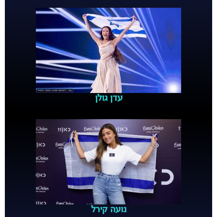
עדן גולן
נועה קירל