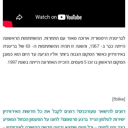
לבריטניה היסטוריה ארוכה מאוד עם התחרות. ההשתתפות הראשונה
הייתה כבר ב- 1957, והשנה זו תהיה ההשתתפות ה- 63 של בריטניה
באירוויזיון כאשר המקום הגבוה ביותר אליו הגיעה עד היום הוא כמובן
המקום הראשון בו זכו 5 פעמים. הזכייה האחרונה הייתה בשנת 1997.
[fblike]
רוצים להישאר מעודכנים? רוצים לקבל את כל חדשות האירוויזיון
ישירות לטלפון הנייד ברגע פרסומם? לחצו על הפעמון הכחול המופיע
בצד ימין למטה – וכל פעם שתצא ידיעה חדשה הקשורה לאירוויזיון –