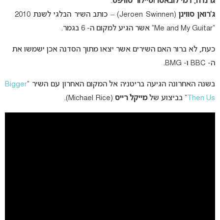
גרנדה
,
דמי לובאטו
ו
טיילור סוויפט
.
ג’רואן סווינן
(Jeroen Swinnen) – כותב השיר הבלגי לשנת 2010
“Me and My Guitar” אשר הגיע למקום ה- 6 בגמר.
כעת, לא ברור האם השירים אשר יצאו מתוך הסדנה אכן ישמשו את
ה- BBC ו- BMG.
בשנה האחרונה הגיעה בריטניה אל המקום האחרון עם השיר “
Bigger
Then Us
” בביצוע של
מייקל רייס
(Michael Rice).