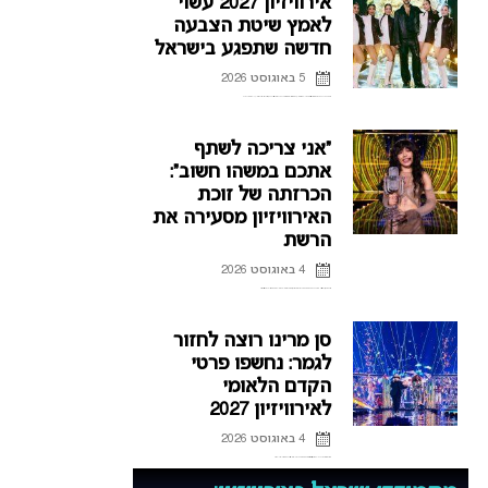
אירוויזיון 2027 עשוי
לאמץ שיטת הצבעה
חדשה שתפגע בישראל
5 באוגוסט 2026
שיטת ההצבעה החדשה שתוצג באירוויזיון אסיה מעלה סימני שאלה, האם אנחנו לקראת רפורמה בהצבעה גם באירוויזיון 2027? ואיך זה עשוי לפגוע בישראל? כל הפרטים בכתבה
“אני צריכה לשתף
אתכם במשהו חשוב”:
הכרזתה של זוכת
האירוויזיון מסעירה את
הרשת
4 באוגוסט 2026
לורין (Loreen), זוכת אירוויזיון 2012 ו-2023 דוחה את הופעותיה בחודשים הקרובים, וברשת כבר נשאלת השאלה אם היא תחזור לקדם האירוויזיון השוודי.
סן מרינו רוצה לחזור
לגמר: נחשפו פרטי
הקדם הלאומי
לאירוויזיון 2027
4 באוגוסט 2026
אחרי כישלונות רבים בהעפלה לגמר האירוויזיון, סן מרינו חושפת את פרטי הקדם הלאומי לאירוויזיון 2027 ומקווה להגיע לפסגה