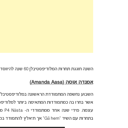
השנה חוגגת תחרות המלודיפסטיבלן 60 שנה להיווסדה ולכבוד המאורע הבטיחו ב- SVT אירוע יוצא מהכלל.
אמנדה אוסה (Amanda Aasa)
השבוע נחשפה המתמודדת הראשונה במלודיפסטיבלן 2020 
עצמה
בתחרות עם השיר “Gå hem” אך תיאלץ להתמודד במלודיפסטיבלן עם שיר אחר משום ששיר זה נחשף לפני ה- 1 בספטמבר.