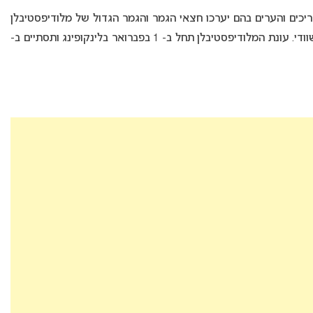
S, חשפה היום את התאריכים והערים בהם יערכו חצאי הגמר והגמר הגדול של מלודיפסטיבלן
2020 (Melodifestivalen 2020) – הקדם אירוויזיון השוודי. עונת המלודיפסטיבלן תחל ב- 1 בפברואר בלינקופינג ותסתיים ב-