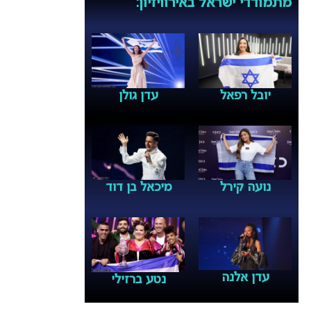
מתמודדי ישראל באירוויזיון:
יובל רפאל
עדן גולן
נועה קירל
מיכאל בן דוד
עדן אלנה
נטע ברזילי