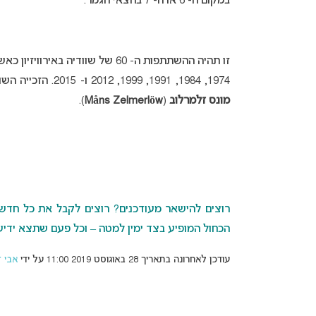
במקום ה- 6 או ה- 7 בחצאי הגמר.
זו תהיה ההשתתפות ה- 60 של שוודי
1974, 1984, 1991, 1999, 2012 ו- 2015. הזכייה השוודית האחרונה התרחשה בשנת 2015 עם השיר “
מונס זלמרלוב
(
Måns Zelmerlöw
).
רוצים להישאר מעודכנים? רוצים לקבל את כל חדשות 
הכחול המופיע בצד ימין למטה – וכל פעם שתצא ידיעה
עודכן לאחרונה בתאריך 28 באוגוסט 2019 11:00 על ידי
אבי ז