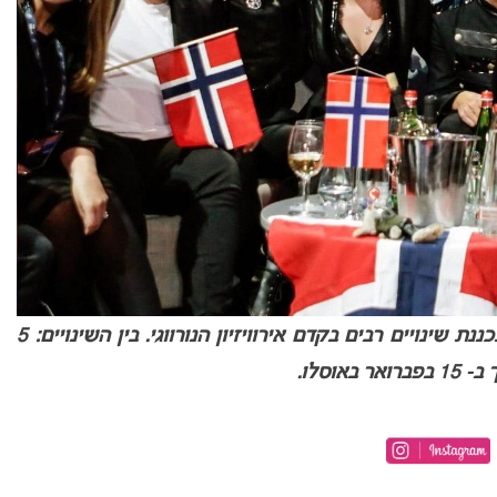
רשת הטלוויזיה הנורווגית הודיעה כי היא מתכננת שינויים רבים בקדם אירוויזיון הנורווגי. בין השינויים: 5