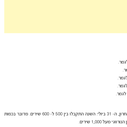
שלב שליחת השירים ל- MGP הסתיים ביום רביעי האחרון, ה- 31 ביולי. השנה התקבלו בין 500 ל- 600 שירים. מדובר בכמות