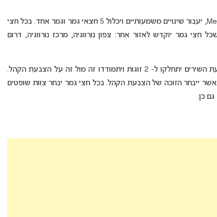
הקדם אירוויזיון הנורווגי, הידוע בשם Melodi Grand Prix, יעבור שינויים משמעותיים ויכלול 5 חצאי גמר וגמר אחד. בכל חצי
כל חצי גמר יוקדש לאזור אחר: צפון נורווגיה, מרכז נורווגיה, דרום
כל חצי גמר יחולק ל- 2 שלבים: בשלב הראשון ארבעת השירים יתחלקו ל- 2 זוגות ויתמודדו זה מול זה על הצבעת הקהל.
 כאשר ייבחר הזוכה של הצבעת הקהל. בכל חצי גמר יבחר צוות שופטים
ם כן.