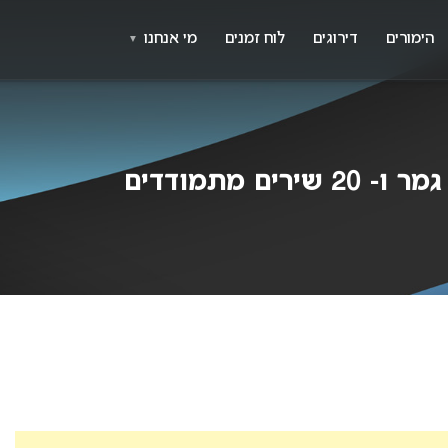
X
א
הימורים
דירוגים
לוח זמנים
מי אנחנו
▼