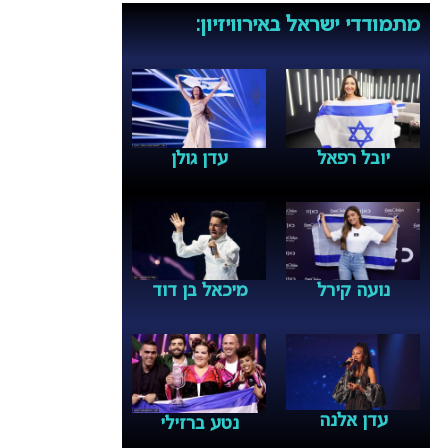
מתמודדי ישראל באירוויזיון:
יובל רפאל
עדן גולן
נועה קירל
מיכאל בן דוד
עדן אלנה
נטע ברזילי