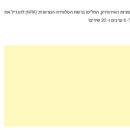
לכבוד חגיגות ה- 60 שנה להצטרפותה של נורווגיה לתחרות האירוויזיון, החליטו ברשת הטלוויזיה הנורווגית (NRK) להגדיל את