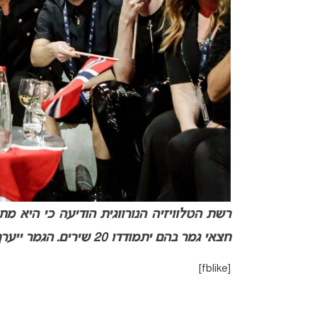
חצאי גמר בהם יתמודדו 20 שירים. הגמר ייערך ב- 15 בפברואר באוסלו.
[fblike]