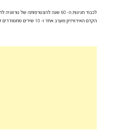
הקדם האירוויזיון מערב אחד ו- 10 שירים מתמודדים ל- 6 ערבים ו- 20 שירים!