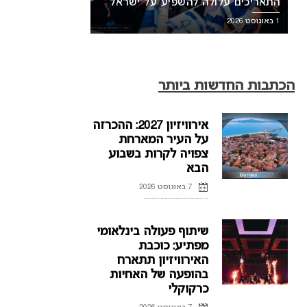
התאריכים עלולה להשפיע על ישראל
1 באוגוסט 2026
הכתבות החדשות ביותר
אירוויזיון 2027: ההכרזה
על העיר המארחת
צפויה לקרות בשבוע
הבא
7 באוגוסט 2026
ההכרזה על העיר המארחת של אירוויזיון 2027 בבולגריה, תתקיים על פי הדיווחים בשבוע הבא. רשת הטלוויזיה הבולגרית, BNT, מתייחסת לראשונה לפרסומים על חילוקי דעות עם ממשלת בולגריה על נושא בחירת ...
שיתוף פעולה בינלאומי
מפתיע: כוכבת
האירוויזיון תתארח
בהופעה של האחיות
כרקוקלי