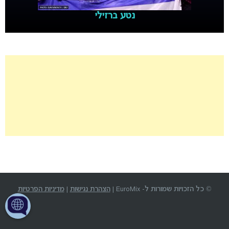
נטע ברזילי
© כל הזכויות שמורות ל- EuroMix |
הצהרת נגישות
|
מדיניות הפרטיות