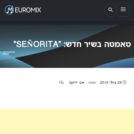
EUROMIX
אתר הבית של האירוויזיון בישראל
טאמטה בשיר חדש: “SEÑORITA”
28 ביולי 2019
מאת
אבי זייקנר