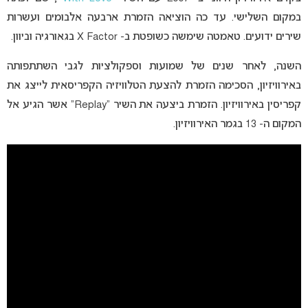
במקום השלישי. עד כה הוציאה הזמרת ארבעה אלבומים ועשרות
שירים ידועים. טאמטה שימשה כשופטת ב- X Factor בגאורגיה וביוון.
השנה, לאחר שנים של שמועות וספקולציות לגבי השתתפותה
באירוויזיון, הסכימה הזמרת להצעת הטלוויזיה הקפריסאית לייצג את
קפריסין באירוויזיון. הזמרת ביצעה את השיר “Replay” אשר הגיע אל
המקום ה- 13 בגמר האירוויזיון.