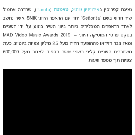
נציגת קפריסין ב
אירוויזיון 2019
,
טאמטה
(
Tamta
), שחררה אתמול
שיר חדש בשם “Señorita” יחד עם הראפר היווני
SNIK
אשר נחשב
לאחד הראפרים המצליחים ביותר ביוון. השיר בוצע על ידי השניים
בטקס פרסי המוסיקה היווני – MAD Video Music Awards 2019
ומאז צבר הוידאו מההופעה החיה מעל 2.5 מיליון צפיות ביוטיוב. כעת
משחררים השניים קליפ רשמי אשר הספיק לצבור מעל 600,000
צפיות תוך מספר שעות.