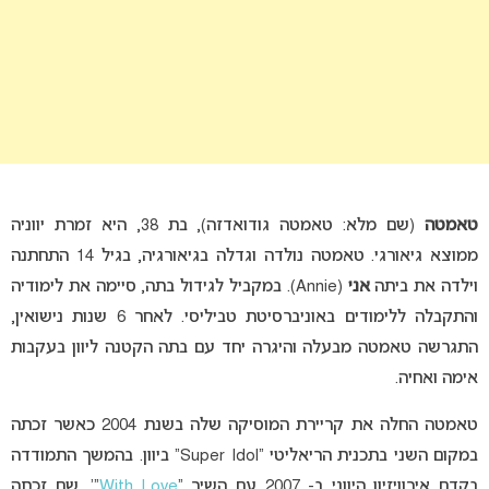
טאמטה
(שם מלא: טאמטה גודואדזה), בת 38, היא זמרת יווניה
ממוצא גיאורגי. טאמטה נולדה וגדלה בגיאורגיה, בגיל 14 התחתנה
וילדה את ביתה
אני
(Annie). במקביל לגידול בתה, סיימה את לימודיה
והתקבלה ללימודים באוניברסיטת טביליסי. לאחר 6 שנות נישואין,
התגרשה טאמטה מבעלה והיגרה יחד עם בתה הקטנה ליוון בעקבות
אימה ואחיה.
טאמטה החלה את קריירת המוסיקה שלה בשנת 2004 כאשר זכתה
במקום השני בתכנית הריאליטי “Super Idol” ביוון. בהמשך התמודדה
בקדם אירוויזיון היווני ב- 2007 עם השיר “
With Love
“‘, שם זכתה