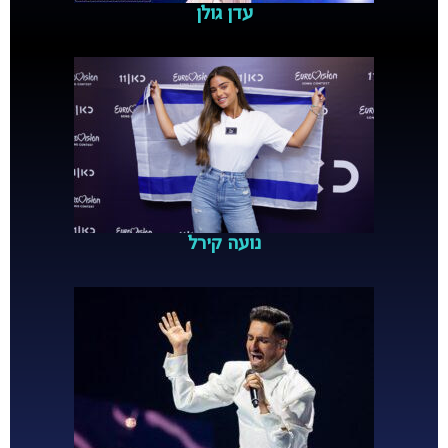
עדן גולן
נועה קירל