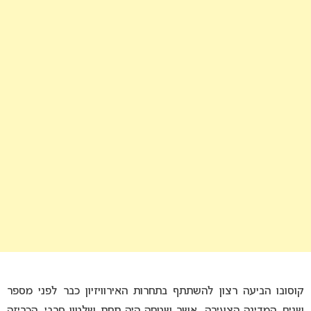
קוסובו הביעה רצון להשתתף בתחרות האירוויזיון כבר לפני מספר