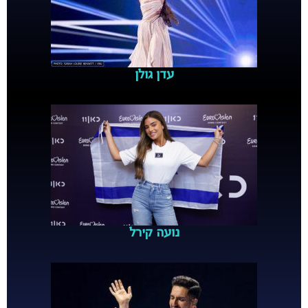
עדן גולן
נועה קירל