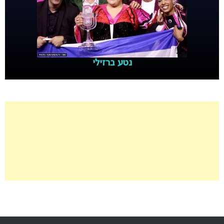
נטע ברזילי