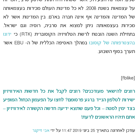
שנים. המדינה הצעירה, אשר שטחה היה תחת שלטון סרבי, הכריזה
על עצמאות בשנת 2008. לא כל מדינות העולם מכירות בעצמאותה
של המדינה והמדינה אף אינה חברה באו”ם. בין המדינות אשר לא
מכירות בעצמאותה ניתן למצוא את סרביה, רוסיה וגם ישראל.
בתחילת השנה הובטח לרשת הטלוויזיה הקוסוברית (RTK) כי
ידונו
בהצטרפותה של קוסובו
במהלך האסיפה הכללית של ה- EBU אשר
תערך בסוף השבוע.
[fblike]
רוצים להישאר מעודכנים? רוצים לקבל את כל חדשות האירוויזיון
ישירות לטלפון הנייד ברגע פרסומם? לחצו על הפעמון הכחול המופיע
בצד ימין למטה – וכל פעם שתצא ידיעה חדשה הקשורה לאירוויזיון –
אתם תיהיו הראשונים לדעת!
עודכן לאחרונה בתאריך 25 ביוני 2019 11:47 על ידי
אבי זייקנר