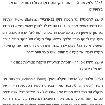
22:45 גלויה מס’ 10 – הזמר הקרואטי
רוקו
מצולם במוזיאון ישראל
בירושלים.
22:46
קרואטיה
על הבמה:
רוקו בלאז’ביץ’
(Roko Blažević) מתחיל
את השיר כאשר מסכי ה- LED נותנים לנו להבין שהוא נמצא בגיהנום.
בפזמון הראשון נופלים מלאכים מהשמיים ו”מצילים” אותו מגיהנום. הם
מעניקים לרוקו כנפיי מלאך. ביצוע קולי מעולה של רוקו! הטוב ביותר
ששמעתי עד כה! בצהריים חשבתי שזו תיהיה הפתעה עם קרואטיה
תעלה לגמר, אך כעת אני חושב שיש סיכוי שזה יקרה.
22:49 גלויה מס’ 11 – הזמרת המלטזית
מיקלה
מצולמת במוזיאון
ישראל בירושלים.
22:50
מלטה
על הבמה:
מיקלה פאץ’
(Michela Pace), מבצעת את
השיר “Chameleon”. במה מאוד צבעונית לשיר המלטזי. הריקוד של
מיקלה עם הרקדנים מכניס המון אנרגיה לשיר. מיקלה לראשונה נראת
כמישהי שנהנת על הבמה, מפזרת חיוכים, והביצוע הקולי שלה היה לא