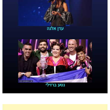
עדן אלנה
נטע ברזילי