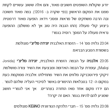
יודע שקולות השופטים חשובים מאוד, והם אלה ששוב עשויים לקחת
ממנו את המקום הראשון (כפי שקרה ב- 2016!). במה מאוד חשוכה
ובה הרבה משחקים של מראות ומסכי וידאו. הופעה מאוד דרמטית.
ביצוע קולי מעולה (התו הגבוה היה טוב אך לא מושלם). ההופעה
נראית מעולה על המסך. רוסיה בגמר!
23:04 גלויה מס’ 14 – הזמרת האלבנית
יונידה מליצ’י
מצולמת
בשמורת הטבע הבניאס.
23:05
אלבניה
על הבמה: הזמרת האלבנית,
יונידה מליצ’י
(Jonida
Maliqi), עומדת על הבמה האדומה ומבצעת את השיר צורה מושלמת.
זיקוקי פירוטכניקה מלווים את השיר מתחילתו.
אלבניה ממוקמת כעת
במקום ה- 12 בטבלאות ההימורים באשר לסיכויי העליה שלהם לגמר .
הם ירדו מקום אחד מאז החזרה בצהריים. אך אני לגמריי חושב
שמגיע להם להיות בגמר. האם זה יקרה?
23:08 גלויה מס’ 15 – חברי הלהקה הנורווגית
KEiiNO
מצולמים