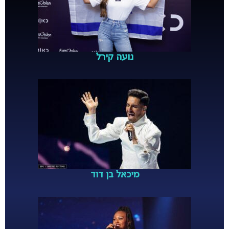
נועה קירל
מיכאל בן דוד