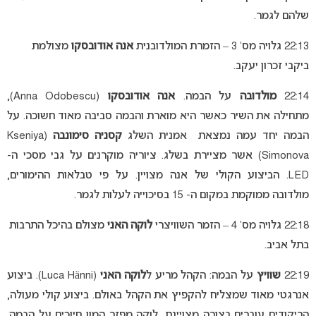
שלהם לגמר.
22:13 גלויה מס’ 3 – הזמרת המולדובנית
אנה אודובסקו
מצולמת
ביקבי זכרון יעקב.
22:14
מולדובה
על הבמה.
אנה אודובסקו
(Anna Odobescu),
מתחילה את השיר כאשר היא מוארת והבמה סביבה מאוד חשוכה. על
הבמה יחד עמה נמצאת אמנית השלג
קסניה סימונבה
(Kseniya
Simonova) אשר מציירת בשלג. ציוריה מוקרנים על גבי מסכי ה-
LED. הביצוע הקולי של אנה מצויין. על פי טבלאות ההימורים,
מולדובה ממוקמת במקום ה- 15 בסיכוייה לעלות לגמר.
22:18 גלויה מס’ 4 – הזמר השוויצרי
לוקה האני
מצולם בהיכל התרבות
בתל אביב.
22:19
שוויץ
על הבמה: הקהל מריע ל
לוקה האני
(Luca Hänni). ביצוע
אנרגטי מאוד שמצליח להקפיץ את הקהל באולם. ביצוע קולי מעולה,
הריקודים עוברים בצורה מצויינת, לוקה מפזר המון חיוכים על הבמה.