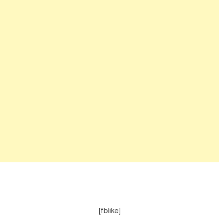
[fblike]