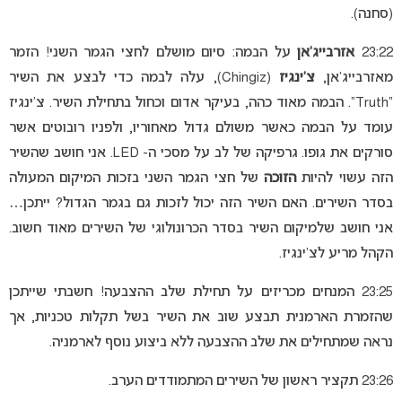
(סחנה).
23:22
אזרבייג’אן
על הבמה: סיום מושלם לחצי הגמר השני! הזמר
מאזרבייג’אן,
צ’ינגיז
(Chingiz), עלה לבמה כדי לבצע את השיר
“Truth”. הבמה מאוד כהה, בעיקר אדום וכחול בתחילת השיר. צ’ינגיז
עומד על הבמה כאשר משולם גדול מאחוריו, ולפניו רובוטים אשר
סורקים את גופו. גרפיקה של לב על מסכי ה- LED. אני חושב שהשיר
הזה עשוי להיות
הזוכה
של חצי הגמר השני בזכות המיקום המעולה
בסדר השירים. האם השיר הזה יכול לזכות גם בגמר הגדול? ייתכן…
אני חושב שלמיקום השיר בסדר הכרונולוגי של השירים מאוד חשוב.
הקהל מריע לצ’ינגיז.
23:25 המנחים מכריזים על תחילת שלב ההצבעה! חשבתי שייתכן
שהזמרת הארמנית תבצע שוב את השיר בשל תקלות טכניות, אך
נראה שמתחילים את שלב ההצבעה ללא ביצוע נוסף לארמניה.
23:26 תקציר ראשון של השירים המתמודדים הערב.