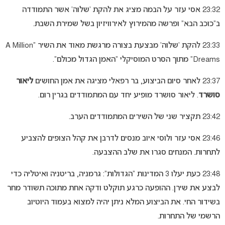
23:32 אסי עזר על הבמה מציג את להקת ‘שלוה’ אשר התמודדה
ב”כוכב הבא” ופרשה מהמירוץ לאירוויזיון בשל שמירת השבת.
23:33 להקת ‘שלוה’ מבצעת בצורה מרגשת מאוד את השיר “A Million
Dreams” מתוך הסרט המוסיקלי “האמן הגדול מכולם”.
23:37 לאחר סיום הביצוע, בר רפאלי מציגה את אמן החושים
ליאור
סושרד
. ליאור סושרד מופיע יחד עם המתמודדים בגרין רום.
23:42 תקציר שני של השירים המתמודדים הערב.
23:46 אסי עזר ולוסי איוב מנסים לדרבן את קהל הצופים להצביע
לתחרות. המנחים סגרו את שלב ההצבעה.
23:48 כעת יעלו 3 המדינות “הגדולות”: גרמניה, בריטניה ואיטליה כדי
לבצע את שירן. ההופעה כרגע תוקלט ודקה אחת מתוכה תשודר מחר
בשידור החי. את הביצוע המלא ניתן יהיה למצוא בעמוד היוטיוב
הרשמי של התחרות.