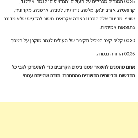
00:25 המנחים מכריזים על העולים “המזוייפים” לגמר: אירלנד,
קרואטיה, אזרבייג’אן, מלטה, נורווגיה, לטביה, ארמניה, מקדוניה,
שוויץ. מדינות אלה הוכרזו בצורה אקראית. חשוב להדגיש שלא מדובר
בתוצאות אמיתיות.
00:30 קליפ קצר המכיל תקציר של העולים לגמר מוקרן על המסך.
00:35 החזרה נגמרה.
אתם מוזמנים להשאר עמנו בימים הקרובים כדי להתעדכן לגבי כל
החדשות והדיווחים החשובים מהתחרות. תודה שהייתם עמנו!