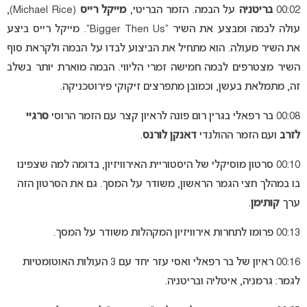
00:02
בריטניה
על הבמה. הזמר הבריטי,
מייקל רייס
(Michael Rice),
עולה לבמה ומבצע את השיר “Bigger Then Us”. מייקל רייס ביצע
את השיר מעולה. הוא מתחיל את הביצוע לבדו על הבמה ולקראת סוף
השיר מצטרפים לבמה חמישה זמרי הליווי. הבמה מוארת יותר בשלב
זה, מתמלאת בעשן, וכמובן מתפרצים זיקוקי פירוטכניקה.
00:08 בר רפאלי בגרין רום פונה לראיון קצר עם הזמר הרוסי
סרגיי
לזרב
ועם הזמר ההולנדי
דאנקן לורנס
.
00:10 סרטון מוסיקלי של היסטוריית האירוויזיון, בדומה למה שצפינו
בו במהלך חצי הגמר הראשון, משודר על המסך. גם את הסרטון הזה
ערך
קותימן
.
00:13 פרומו לתחרות אירוויזיון המקהלות משודר על המסך.
00:16 ראיון של בר רפאלי ואסי עזר יחד עם 3 העולות האוטומטיות
לגמר: גרמניה, איטליה ובריטניה.