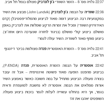
22:37 גלויה מס’ 8 – הזמר השוודי
ג’ון לונדביק
מצולם בנמל תל אביב.
22:38
שוודיה
על הבמה:
ג’ון לונדביק
(John Lundvik) מבצע את השיר
במקצועיות רבה. הביצוע דומה מאוד לביצוע מהמלודיפסטיבלן (קדם
האירוויזיון השוודי) ומכיל את זמרות הרקע שמלוות את לונדביק באופן
מושלם. ביצוע קולי מושלם (בניגוד לחזרה שנערכה היום אחה”צ).
ביצוע סוחף מאוד לשוודיה. השיר עולה לגמר!
22:41 גלויה מס’ 9 – הזמרת האוסטרית
פנדה
מצולמת בכיכר דיזנגוף
תל אביב.
22:42
אוסטריה
על הבמה: הזמרת האוסטרית,
פנדה
(PÆNDA),
בביצוע מהפנט. הופעה מאוד פשוטה ואינטימית – אבל זה עובד
בצורה מעולה. הביצוע מתחיל על במה חשוכה כאשר באמצע השיר
אורות ממלאים את הבמה. אוסטריה לא נחשבת למועמדת ודאית
בגמר, אך היא בהחלט עשוייה לעלות לגמר בזכות ביצוע מעולה.
השופטים יאהבו את זה!