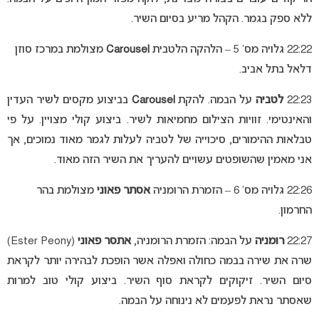
ללא ספק בגמר. הקהל מריע בסיום השיר.
22:22 גלויה מס’ 5 – הלהקה הלטבית
Carousel
מצולמת במרכז סוזן
דלאל בתל אביב.
22:23
לטביה
על הבמה. להקת
Carousel
בביצוע מקסים לשיר העדין
והאינטימי. זוויות הצילום מחמיאות לשיר. ביצוע קולי מצויין. על פי
טבלאות ההימורים, סיכוייה של לטביה לעלות לגמר מאוד נמוכים, אך
אני מאמין שהשופטים עשויים להעריך את השיר הזה מאוד.
22:26 גלויה מס’ 6 – הזמרת הרומניה
אסתר פאוני
מצולמת בהר
החרמון.
22:27
רומניה
על הבמה: הזמרת הרומניה,
אתסר פאוני
(Ester Peony)
שרה את שירה בבמה כחולה ואפלה אשר הופכת לבהירה יותר לקראת
סיום השיר. זיקוקים לקראת סוף השיר. ביצוע קולי טוב למרות
שאסתר נראת לפעמים לא נינוחה על הבמה.