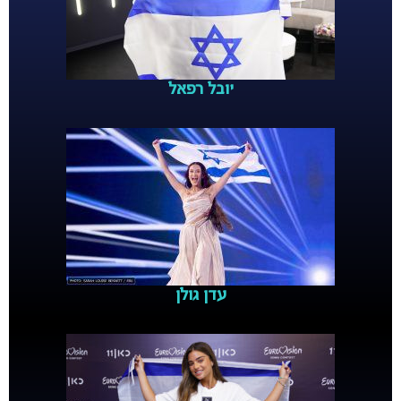
יובל רפאל
עדן גולן