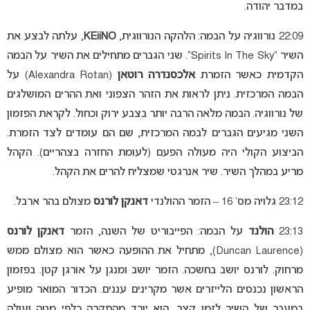
במדבר יהודה.
22:09 נורווגיה על הבמה: הלהקה הנורווגית,
KEiiNO
, עלתה לבצע את
השיר “Spirits In The Sky”. שני הגברים מתחילים את השיר על הבמה
הקדמית כאשר הזמרת
אלכסנדרה רוטאן
(Alexandra Rotan) על
הבמה המרכזית. ניתן לראות את הזהר הצפוני ואת ההרים המושלגים
של נורווגיה. הבמה מלאה הרבה יותר בצבע ירוק וכחול. לקראת הפזמון
השני מגיעים הגברים לבמה המרכזית, שם הם עומדים לצד הזמרת.
הביצוע הקולי היה מעולה הפעם (לעומת החזרה בצהריים). הקהל
מריע במהלך השיר. שיר אנרגטי שמצליח להרים את הקהל.
23:12 גלויה מס’ 16 – הזמר ההולנדי
דאנקן לורנס
מצולם בהר ארבל.
23:13
הולנד
על הבמה: הפייבוריט של השנה, הזמר
דאנקן לורנס
(Duncan Laurence), מתחיל את ההופעה כאשר הוא מצולם ממש
מרחוק. לורנס יושב בחשכה. הזמר יושב ומנגן על אורגן קטן. בפזמון
הראשון נכנסים הלייזרים אשר מקרינים עננים. הכדור המואר מופיע
במעבר של השיר לזמן קצר, הוא יורד מהתקרה כלפי מטה ועולה