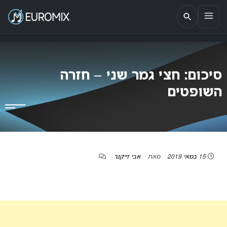
EUROMIX
אתר הבית של האירוויזיון בישראל
סיכום: חצי גמר שני – חזרה
השופטים
15 במאי 2019
מאת
אבי זייקנר