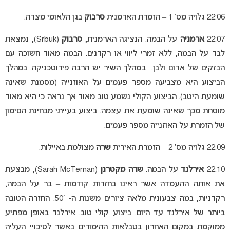
22:06 גלויה מס’ 1 – הזמרת הארמנית
סרבוק
בגן הלאומי מצדה.
22:07
ארמניה
על הבמה. הנציגה הארמנית,
סרבוק
(Srbuk), נמצאת
לבד על הבמה, ללא זמרי ליווי או רקדנים. הבמה מאוד חשוכה עם
הבזקים של אדום ולבן. במהלך השיר יש הרבה פירוטכניקה. במהלך
הביצוע היא מצביעה מספר פעמים על האוזנייה (מסמנת שאינה
שומעת היטב). הביצוע הקולי נשמע טוב מאוד אך נראה כי היא מאוד
מוסחת מכך שאינה שומעת את עצמה. ביצוע בעייתי מבחינת הסימון
של הזמרת על האוזנייה מספר פעמים.
22:09 גלויה מס’ 2 – הזמרת האירית
שרה
מצולמת באיילות.
22:10
אירלנד
על הבמה.
שרה מקטרנן
(Sarah McTernan), מבצעת
את אותה ההעמדה אשר ראינו בחזרות קודמות – בר על הבמה,
רקדניות, במה צבעונית מלאה ציורים משנות ה- 50′. החזרה הטובה
ביותר של אירלנד עד היום. ביצוע קולי טוב. אירלנד באופן מפתיע
ממוקמת במקום האחרון בטבלאות ההימורים באשר לסיכויי העליה