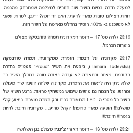
למעלה חזרה. בסיום השיר שוב חוזרים למצלמה שמתרחק מהבמה.
זוויות הצילום טובות מאוד לדעתי. האם זה זוכה? ייתכן, למרות שאני
לא משוכנע ב- 100%. רוסיה בהחלט מאיימת על השיר הזה.
23:16 גלויה מס’ 17 – הזמר המקדונית
תמרה טודבסקה
מצולם
ביערות הכרמל.
23:17
מקדוניה
על הבמה: הזמרת ממקדוניה,
תמרה טודבסקה
(Tamara Todevska), ביצעה את השיר “Proud” פעמיים בחזרה
הקודמת, מאחר והתאורה לא עבדה בצורה טובה במהלך השיר כך
שלא ניתן היה לראות את הזמרת. מקדוניה שלחה השנה שיר מעולה
ומרגש. על הבמה גם עושים שימוש במשחקי מראות. ברגע השיא של
השיר כל מסכי ה- LED והתאורה כבים ורק תמרה מוארת. ביצוע קולי
מושלם!!! הופעה מאוד סוחפת! הקהל מריע… מקדוניה חייבת להיות
בגמר!!! חייבת!!!
23:21 גלויה מס’ 18 – הזמר האזרי
צ’ינגיז
מצולם בגן השלושה