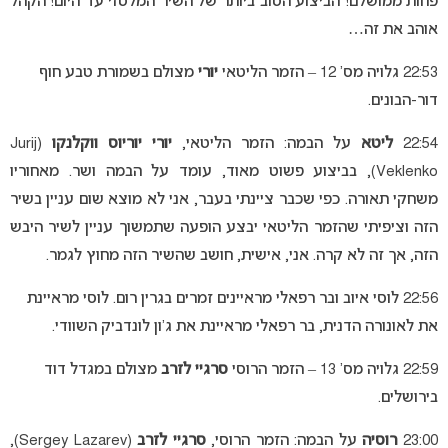
פחות ממושלם! הביצוע הטוב ביותר של השיר המלטזי עד היום! הקהל
אוהב את זה…
22:53 גלויה מס’ 12 – הזמר הליטאי
יורי
מצולם בשמורת טבע חוף
דור-הבונים.
22:54
ליטא
על הבמה: הזמר הליטאי,
יורי יוריוס ווקלנקו
(Jurij
Veklenko), בביצוע פשוט מאוד, עומד על הבמה ושר. מאחוריו
משחקי תאורה. כפי שכבר ציינתי בעבר, אני לא מוצא שום עניין בשיר
הזה וציפיתי שהזמר הליטאי יבצע הופעה שתמשוך עניין לשיר היבש
הזה, אך זה לא קרה. אני, אישית, חושב שהשיר הזה מחוץ לגמר.
22:56 לוסי איוב ובר רפאלי מראיינים זמרים בגרין רום. לוסי מראיינת
את לאונורה הדנית, בר רפאלי מראיינת את ג’ון לונדביק השוודי.
22:59 גלויה מס’ 13 – הזמר הרוסי
סרגיי לזרב
מצולם במגדל דוד
בירושלים.
23:00
רוסיה
על הבמה: הזמר הרוסי,
סרגיי לזרב
(Sergey Lazarev),