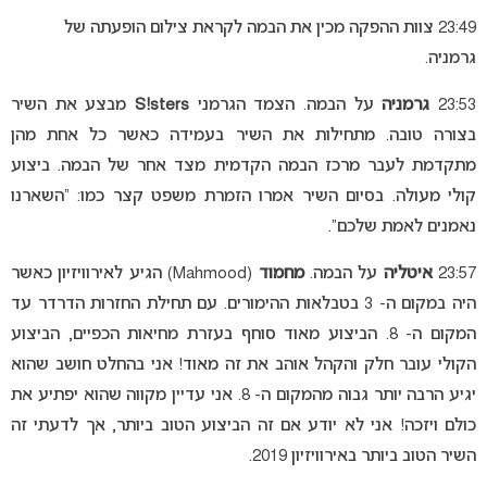
23:49 צוות ההפקה מכין את הבמה לקראת צילום הופעתה של
גרמניה.
23:53
גרמניה
על הבמה. הצמד הגרמני
S!sters
מבצע את השיר
בצורה טובה. מתחילות את השיר בעמידה כאשר כל אחת מהן
מתקדמת לעבר מרכז הבמה הקדמית מצד אחר של הבמה. ביצוע
קולי מעולה. בסיום השיר אמרו הזמרת משפט קצר כמו: “השארנו
נאמנים לאמת שלכם”.
23:57
איטליה
על הבמה.
מחמוד
(Mahmood) הגיע לאירוויזיון כאשר
היה במקום ה- 3 בטבלאות ההימורים. עם תחילת החזרות הדרדר עד
המקום ה- 8. הביצוע מאוד סוחף בעזרת מחיאות הכפיים, הביצוע
הקולי עובר חלק והקהל אוהב את זה מאוד! אני בהחלט חושב שהוא
יגיע הרבה יותר גבוה מהמקום ה- 8. אני עדיין מקווה שהוא יפתיע את
כולם ויזכה! אני לא יודע אם זה הביצוע הטוב ביותר, אך לדעתי זה
השיר הטוב ביותר באירוויזיון 2019.