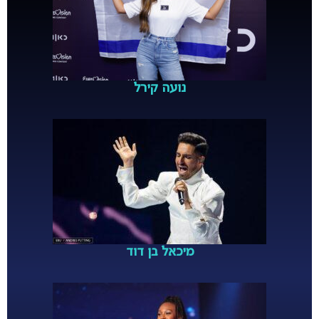
נועה קירל
מיכאל בן דוד