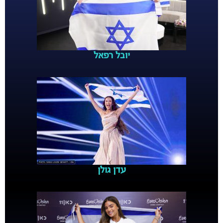
יובל רפאל
עדן גולן