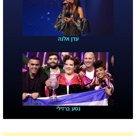
עדן אלנה
נטע ברזילי