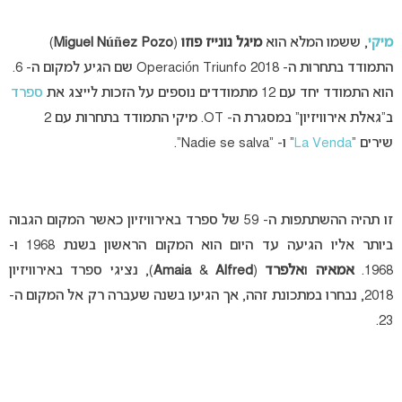
מיקי
, ששמו המלא הוא
מיגל נונייז פוזו
(
Miguel Núñez Pozo
)
התמודד בתחרות ה- Operación Triunfo 2018 שם הגיע למקום ה- 6.
הוא התמודד יחד עם 12 מתמודדים נוספים על הזכות לייצג את
ספרד
ב”גאלת אירוויזיון” במסגרת ה- OT. מיקי התמודד בתחרות עם 2
שירים “
La Venda
” ו- “Nadie se salva”.
זו תהיה ההשתתפות ה- 59 של ספרד באירוויזיון כאשר המקום הגבוה
ביותר אליו הגיעה עד היום הוא המקום הראשון בשנת 1968 ו-
1968.
אמאיה
ו
אלפרד
(
Alfred
&
Amaia
), נציגי ספרד באירוויזיון
2018, נבחרו במתכונת זהה, אך הגיעו בשנה שעברה רק אל המקום ה-
23.