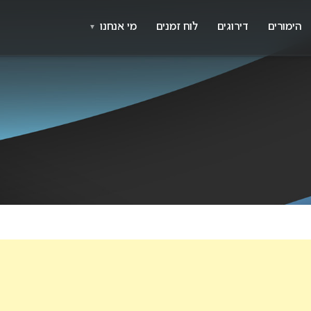
X
א
הימורים
דירוגים
לוח זמנים
מי אנחנו
▼