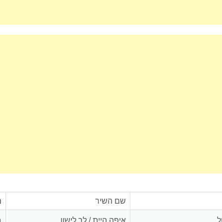
שם השיר
מ
ל
איפה היית / לך לישון
ב