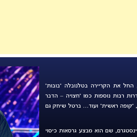
 שחקן וכוכב רשת בן 39, החל את הקריירה בטלנובלה “בובות”
אז שיחק בסדרות רבות נוספות כמו “חצויה – הדבר
”ד”, “קופה ראשית” ועוד… ברטל שיחק גם
לף עוקבים באינסטגרם, שם הוא מבצע גרסאות כיסוי