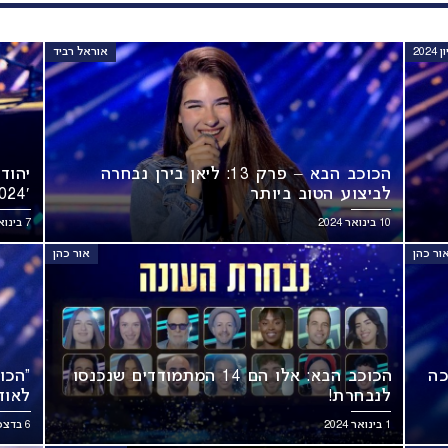
202
אוראל רביד
הכוכב הבא – פרק 13: ליאן בירן נבחרה
יהוד
לביצוע הטוב ביותר
024′
10 בינואר 2024
7 בינואר 2024
ור כהן
אור כהן
כה
הכוכב הבא: אלו הם 14 המתמודדים שנכנסו
“הכו
לנבחרת!
לאוד
1 בינואר 2024
6 בדצמבר 2023