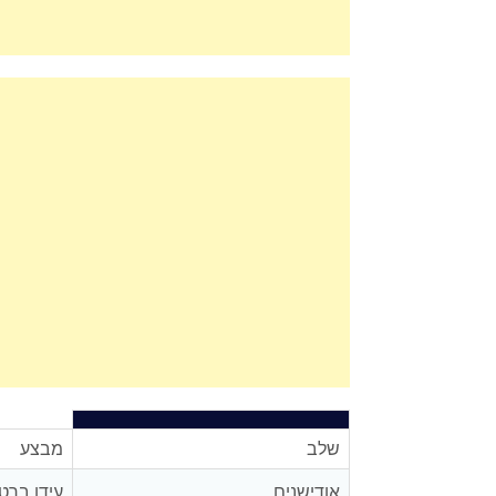
שלב
מבצע
אודישנים
עידו ברט