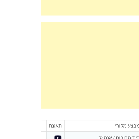
בצע מקורי
האזנה
ית הבובות / אנה זק