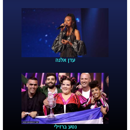
עדן אלנה
נטע ברזילי