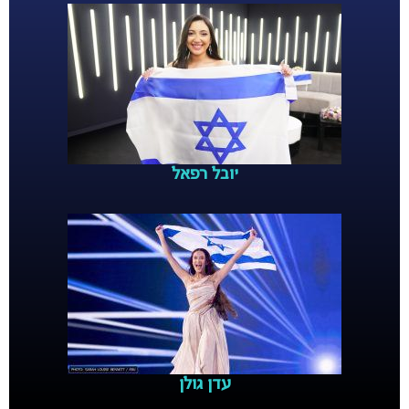
יובל רפאל
עדן גולן